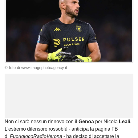
© foto di www.imagephotoagency.it
Unmute
Loaded
:
100.00%
Non ci sarà nessun rinnovo con il
Genoa
per Nicola
Leali
.
L'estremo difensore rossoblù - anticipa la pagina FB
di
FuorigiocoRadioVerona
- ha deciso di accettare la