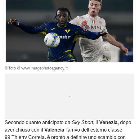
© foto di www.imagephotoagency.it
Unmute
Loaded
:
100.00%
Secondo quanto anticipato da
Sky Sport
, il
Venezia
, dopo
aver chiuso con il
Valencia
l'arrivo dell'esterno classe
99 Thierry Correia, è pronto a definire uno scambio con