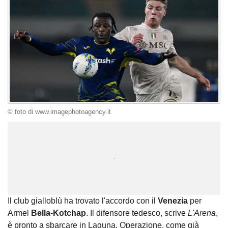
© foto di www.imagephotoagency.it
Unmute
Loaded
:
100.00%
Il club gialloblù ha trovato l'accordo con il
Venezia
per
Armel
Bella-Kotchap
. Il difensore tedesco, scrive
L'Arena
,
è pronto a sbarcare in Laguna. Operazione, come già