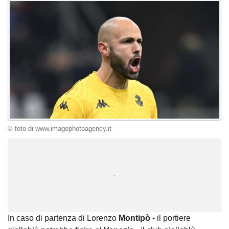
© foto di www.imagephotoagency.it
Unmute
Loaded
:
100.00%
In caso di partenza di Lorenzo
Montipò
- il portiere