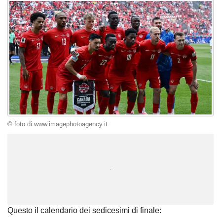
© foto di www.imagephotoagency.it
Unmute
Loaded
:
100.00%
Questo il calendario dei sedicesimi di finale: