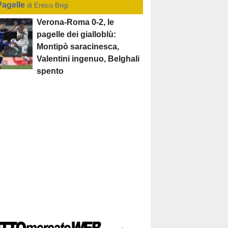
Pagelle
di Enrico Brigi
Verona-Roma 0-2, le
pagelle dei gialloblù:
Montipò saracinesca,
Valentini ingenuo, Belghali
spento