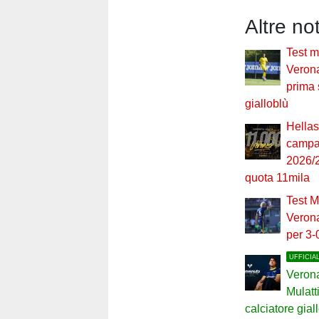
Altre no
Test m
Veron
prima 
gialloblù
Hellas
campa
2026/2
quota 11mila
Test M
Verona
per 3-
UFFICIA
Veron
Mulatt
calciatore gial