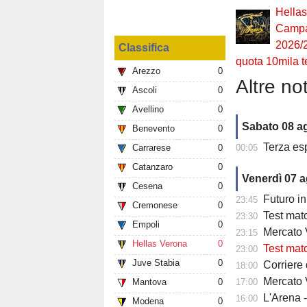
Hellas
Campa
2026/
Classifica
quota 10mila t
Arezzo
0
Altre not
Ascoli
0
Avellino
0
Sabato 08 a
Benevento
0
Terza es
Carrarese
0
00:05
Catanzaro
0
Venerdì 07 
Cesena
0
Futuro in 
23:45
Cremonese
0
Test matc
23:30
Empoli
0
Mercato Ve
23:15
Hellas Verona
0
Test match
23:00
Juve Stabia
0
Corriere
18:00
Mercato V
Mantova
0
17:00
L'Arena 
16:00
Modena
0