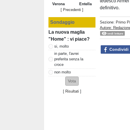
tedesco Arme
Verona
Entella
definitivo.
[ Precedenti ]
Sondaggio
Sezione:
Primo P
Autore: Redazione
La nuova maglia
vedi letture
"Home" : vi piace?
si, molto
Condividi
in parte, l'avrei
preferita senza la
croce
non molto
[
Risultati
]