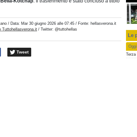
l
Bella-Kotchap
. Il trasferimento è stato concluso a titolo
iano
/ Data:
Mar 30 giugno 2026 alle 07:45
/ Fonte: hellasverona.it
 Tuttohellasverona.it
/ Twitter:
@tuttohellas
Le p
Oggi
Tweet
Terza 