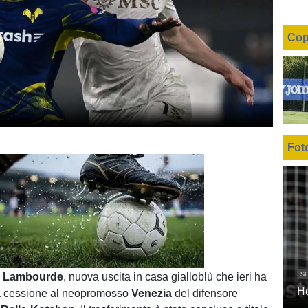
Cop
Fot
Unmute
Loaded
:
100.00%
SE
i
Lambourde
, nuova uscita in casa gialloblù che ieri ha
H
la cessione al neopromosso
Venezia
del difensore