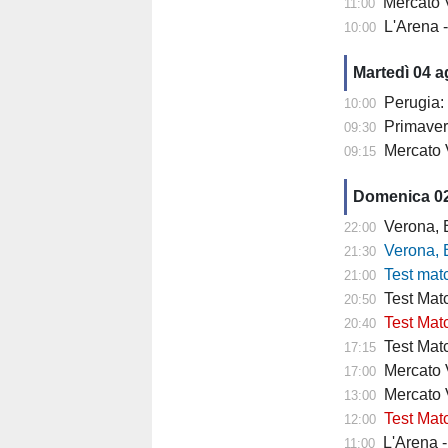
Mercato V
11:00
L'Arena 
10:00
Martedì 04 
Perugia: 
10:00
Primaver
09:30
Mercato 
09:15
Domenica 0
Verona, Baroni
22:00
Verona, Baroni
21:30
Test match Veron
21:00
Test Matc
20:50
Test Matc
20:40
Test Matc
17:15
Mercato Ve
17:00
Mercato 
13:00
Test Matc
12:00
L'Arena - "
11:00