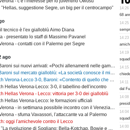
erona - c'è l'interesse per lo juventino Owusu
- "Hellas, suggestione Segre, un big per il centrocampo"
14:26
68 ann
ago
14:25
sempre
il tecnico è l'ex gialloblù Aimo Diana
a - presentato lo staff di Massimo Pavanel
14:23
Verona - contatti con il Palermo per Segre
amiche
14:19
2 ago
squad
 sui nuovi arrivati: «Pochi allenamenti nelle gambe, era importante metterli in campo»
14:15
 sul mercato gialloblù: «La società conosce il mio progetto, la mia garanzia è Sogliano»
chiede
a-Lecco 3-0, Baroni: «Contento di quello che ho visto, la strada è questa e non torneremo indietro»
14:11
h Hellas Verona-Lecco: 3-0, il tabellino dell'incontro
dal F
h Hellas Verona - Lecco: vittoria per 3-0 dei gialloblù
14:08
h Hellas Verona-Lecco: le formazioni ufficiali
presid
rona - in settimana possibile incontro con il Venezia per Montipò
14:04
Verona - sfuma Vavassori, l'attaccante va al Palermo
squadr
h: oggi l'amichevole contro il Lecco
14:00
La rivoluzione di Sogliano: Bella-Kotchap, Bowie e ora Belghali"