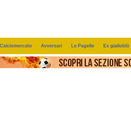
Calciomercato
Avversari
Le Pagelle
Ex gialloblù