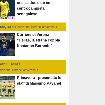
uscita, due club sul
centrocampista
senegalese
segna
di Redazione Tuttohellasverona.it
Corriere di Verona -
"Hellas, la strana coppia
Kastanos-Bernede"
anili Hellas
dazione Tuttohellasverona.it
Primavera - presentato lo
staff di Massimo Pavanel