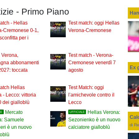
tizie - Primo Piano
Han
atch - Hellas
Test match: oggi Hellas
a-Cremonese 0-1,
Verona-Cremonese
sconfitta per i
 Verona,
Test match - Verona-
gna abbonamenti
Cremonese venerdì 7
Ex 
027: toccata
agosto
atch Hellas
Test Match: oggi
 - Lecco: vittoria
l'amichevole contro il
0 dei gialloblù
Lecco
Mercato
Hellas Verona:
LE
UFFICIALE
Cal
a: Samuele
Sezonienko è un nuovo
di Re
ieri è un nuovo
calciatore gialloblù
loblù