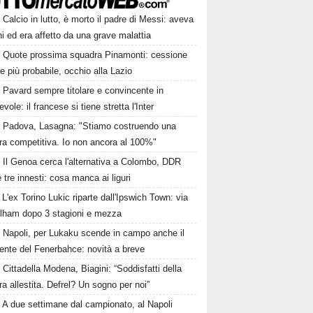
Calcio in lutto, è morto il padre di Messi: aveva
i ed era affetto da una grave malattia
Quote prossima squadra Pinamonti: cessione
 più probabile, occhio alla Lazio
Pavard sempre titolare e convincente in
vole: il francese si tiene stretta l'Inter
Padova, Lasagna: "Stiamo costruendo una
ra competitiva. Io non ancora al 100%"
Il Genoa cerca l'alternativa a Colombo, DDR
 tre innesti: cosa manca ai liguri
L'ex Torino Lukic riparte dall'Ipswich Town: via
ulham dopo 3 stagioni e mezza
Napoli, per Lukaku scende in campo anche il
ente del Fenerbahce: novità a breve
Cittadella Modena, Biagini: “Soddisfatti della
a allestita. Defrel? Un sogno per noi”
A due settimane dal campionato, al Napoli