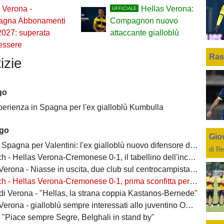
 Verona -
Hellas Verona:
UFFICIALE
gna Abbonamenti
Compagnon nuovo
2027: superata
attaccante gialloblù
essere
Ras
izie
go
perienza in Spagna per l'ex gialloblù Kumbulla
ago
Giov
Spagna per Valentini: l'ex gialloblù nuovo difensore dell'Alaves
di Re
h - Hellas Verona-Cremonese 0-1, il tabellino dell'incontro
rona - Niasse in uscita, due club sul centrocampista senegalese
 - Hellas Verona-Cremonese 0-1, prima sconfitta per i gialloblù
 di Verona - "Hellas, la strana coppia Kastanos-Bernede"
erona - gialloblù sempre interessati allo juventino Owusu
- "Piace sempre Segre, Belghali in stand by"