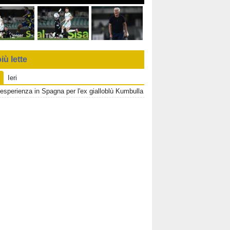
iù lette
Ieri
esperienza in Spagna per l'ex gialloblù Kumbulla