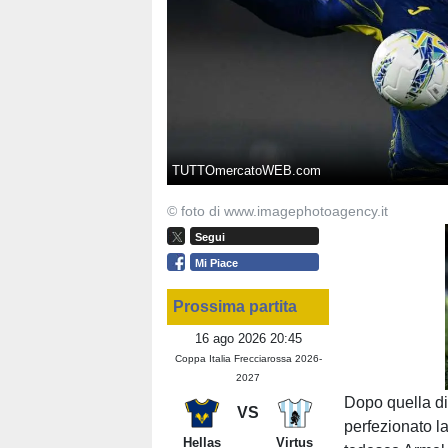
TUTTOmercatoWEB.com
© foto di www.imagephotoagency.it
Segui
Mi Piace
Prossima partita
16 ago 2026 20:45
Coppa Italia Frecciarossa 2026-
2027
Dopo quella d
VS
perfezionato 
Hellas
Virtus