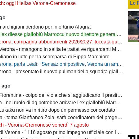
Le 
ch: oggi Hellas Verona-Cremonese
ago
 marchigiani perdono per infortunio Alagna
l'ex diesse gialloblù Marroccu nuovo direttore generale della Reggina
rona, campagna abbonamenti 2026/2027: toccata quota 11mila
ona - rimangono in salita le trattative riguardanti Montipò e Segre
aliano in lutto per la scomparsa di Pippo Marchioro
, parla Leali: "Sensazioni positive, Verona un ambiente dove si può lavorare bene"
rona - presentato il nuovo pullman della squadra gialloblù
5 ago
ntina - colpo dei viola che si aggiudicano il prestito dal Real di Mastantuono
- nel ruolo di dg potrebbe arrivare l'ex gialloblù Marroccu
 Lukaku non va in ritiro dopo un permesso concordato
 torna Gianfranco Zola, sarà coordinatore dei progetti delle attività giovanili
ch - Verona-Cremonese venerdì 7 agosto
 Verona - "Il 16 agosto primo impegno ufficiale con la Coppa Italia"