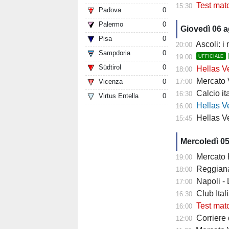
Test mat
15:30
Padova
0
Palermo
0
Giovedì 06 
Pisa
0
Ascoli: i
20:00
Sampdoria
0
19:00
UFFICIALE
Südtirol
0
Hellas Ve
18:00
Mercato Ver
Vicenza
0
17:00
Calcio it
16:30
Virtus Entella
0
Hellas Verona
16:00
Hellas Ve
15:45
Mercoledì 0
Mercato Fiore
19:00
Reggiana 
18:00
Napoli -
17:00
Club Italia -
16:30
Test mat
16:00
Corriere di
12:00