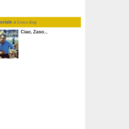
toriale
di Enrico Brigi
Ciao, Zaso...