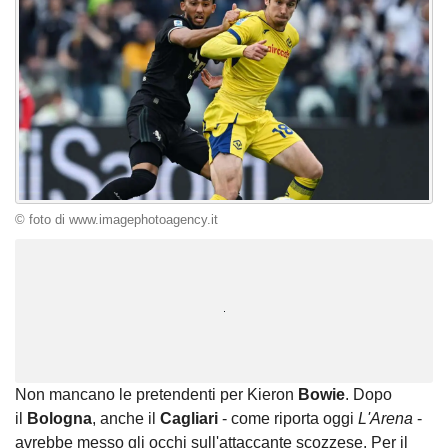
© foto di www.imagephotoagency.it
Unmute
Loaded
:
100.00%
Non mancano le pretendenti per Kieron
Bowie
. Dopo
il
Bologna
, anche il
Cagliari
- come riporta oggi
L'Arena
-
avrebbe messo gli occhi sull'attaccante scozzese. Per il