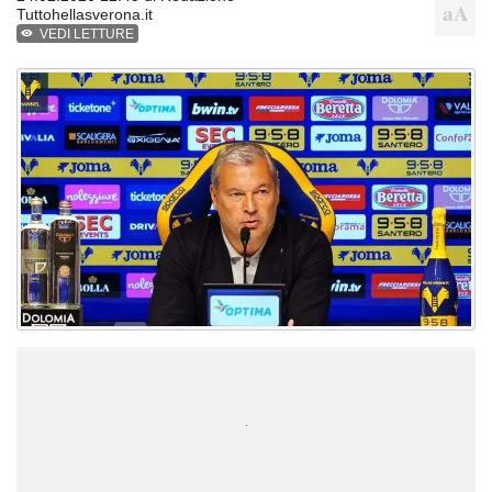
Tuttohellasverona.it
VEDI LETTURE
Unmute
Loaded
:
100.00%