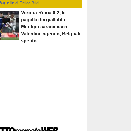
Pagelle
di Enrico Brigi
Verona-Roma 0-2, le
pagelle dei gialloblù:
Montipò saracinesca,
Valentini ingenuo, Belghali
spento