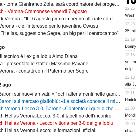
 torna Gianfranco Zola, sarà coordinatore dei progetti delle attività giovanili
12:26
ch - Verona-Cremonese venerdì 7 agosto
West 
 Verona - "Il 16 agosto primo impegno ufficiale con la Coppa Italia"
12:23
erona - c'è l'interesse per lo juventino Owusu
35 mil
- "Hellas, suggestione Segre, un big per il centrocampo"
12:19
Bonny 
ago
12:15
il tecnico è l'ex gialloblù Aimo Diana
settim
a - presentato lo staff di Massimo Pavanel
colpi
Verona - contatti con il Palermo per Segre
12:13
alla J
2 ago
12:11
 sui nuovi arrivati: «Pochi allenamenti nelle gambe, era importante metterli in campo»
Radek 
 sul mercato gialloblù: «La società conosce il mio progetto, la mia garanzia è Sogliano»
12:08
a-Lecco 3-0, Baroni: «Contento di quello che ho visto, la strada è questa e non torneremo indietro»
Mondi
h Hellas Verona-Lecco: 3-0, il tabellino dell'incontro
h Hellas Verona - Lecco: vittoria per 3-0 dei gialloblù
12:00
h Hellas Verona-Lecco: le formazioni ufficiali
chiacc