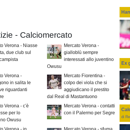
Han
tizie - Calciomercato
o Verona - Niasse
Mercato Verona -
ita, due club sul
gialloblù sempre
ocampista
interessati allo juventino
Ex 
Owusu
o Verona -
Mercato Fiorentina -
ono in salita le
colpo dei viola che si
ive riguardanti
aggiudicano il prestito
re
dal Real di Mastantuono
o Verona - c'è
Mercato Verona - contatti
Cal
esse per lo
con il Palermo per Segre
di Re
tino Owusu
o Verona - in
Mercato Verona - sfuma