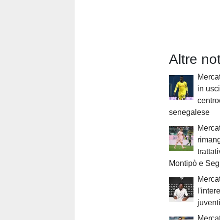
Altre no
Mercat
in usc
centr
senegalese
Mercat
rimang
trattat
Montipò e Seg
Mercat
l'inter
juven
Mercat