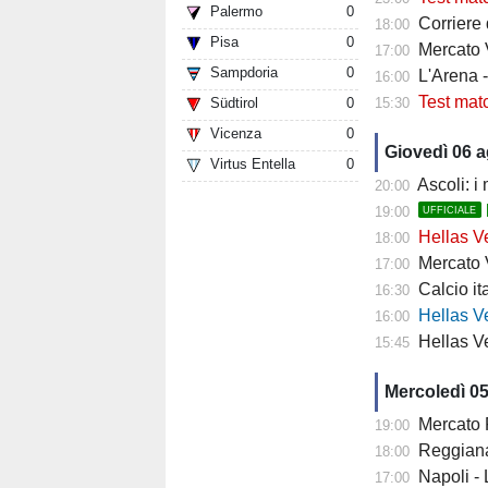
Palermo
0
Corriere
18:00
Pisa
0
Mercato V
17:00
Sampdoria
0
L'Arena 
16:00
Test mat
Südtirol
0
15:30
Vicenza
0
Giovedì 06 
Virtus Entella
0
Ascoli: i
20:00
19:00
UFFICIALE
Hellas Ve
18:00
Mercato Ver
17:00
Calcio it
16:30
Hellas Verona
16:00
Hellas Ve
15:45
Mercoledì 0
Mercato Fiore
19:00
Reggiana 
18:00
Napoli -
17:00