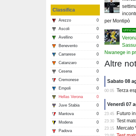
settim
Classifica
incont
Arezzo
0
per Montipò
Ascoli
0
UFFICIA
Avellino
0
Verona
Sassuo
Benevento
0
Nwanege in pr
Carrarese
0
Altre not
Catanzaro
0
Cesena
0
Cremonese
0
Sabato 08 a
Empoli
0
Terza es
00:05
Hellas Verona
0
Venerdì 07 
Juve Stabia
0
Futuro in 
Mantova
0
23:45
Test matc
23:30
Modena
0
Mercato Ve
23:15
Padova
0
Test match
23:00