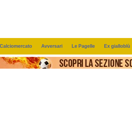
Calciomercato
Avversari
Le Pagelle
Ex gialloblù