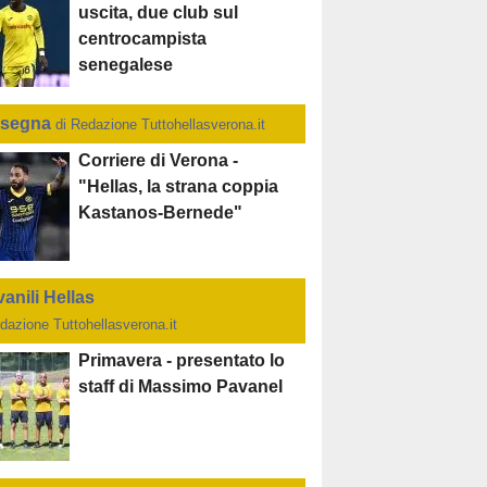
uscita, due club sul
centrocampista
senegalese
segna
di Redazione Tuttohellasverona.it
Corriere di Verona -
"Hellas, la strana coppia
Kastanos-Bernede"
anili Hellas
dazione Tuttohellasverona.it
Primavera - presentato lo
staff di Massimo Pavanel