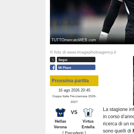
TUTTOmercatoWEB.com
© foto di www.imagephotoagency.it
Segui
Mi Piace
Prossima partita
16 ago 2026 20:45
Coppa Italia Frecciarossa 2026-
2027
La stagione inf
VS
in corso d'an
Hellas
Virtus
ricerca di un 
Verona
Entella
sono quelli di
[ Precedenti ]