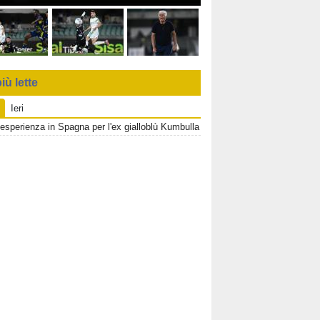
iù lette
Ieri
esperienza in Spagna per l'ex gialloblù Kumbulla