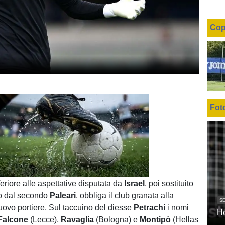
Cop
Fot
Unmute
Loaded
:
100.00%
eriore alle aspettative disputata da
Israel
, poi sostituito
no dal secondo
Paleari
, obbliga il club granata alla
SE
nuovo portiere. Sul taccuino del diesse
Petrachi
i nomi
H
Falcone
(Lecce),
Ravaglia
(Bologna) e
Montipò
(Hellas