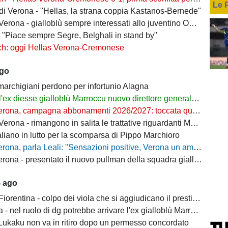
Le 
 di Verona - "Hellas, la strana coppia Kastanos-Bernede"
erona - gialloblù sempre interessati allo juventino Owusu
- "Piace sempre Segre, Belghali in stand by"
ch: oggi Hellas Verona-Cremonese
ago
 marchigiani perdono per infortunio Alagna
l'ex diesse gialloblù Marroccu nuovo direttore generale della Reggina
rona, campagna abbonamenti 2026/2027: toccata quota 11mila
ona - rimangono in salita le trattative riguardanti Montipò e Segre
aliano in lutto per la scomparsa di Pippo Marchioro
, parla Leali: "Sensazioni positive, Verona un ambiente dove si può lavorare bene"
rona - presentato il nuovo pullman della squadra gialloblù
5 ago
ntina - colpo dei viola che si aggiudicano il prestito dal Real di Mastantuono
- nel ruolo di dg potrebbe arrivare l'ex gialloblù Marroccu
 Lukaku non va in ritiro dopo un permesso concordato