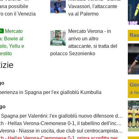
ana possibile
Vavassori, l'attaccante
ro con il Venezia
va al Palermo
Mercato
Mercato Verona - in
LE
Ras
: Bowie al
arrivo un altro
lo, Yellu e
attaccante, si tratta del
estito
polacco Sezonienko
izie
go
Giov
perienza in Spagna per l'ex gialloblù Kumbulla
di Re
ago
Spagna per Valentini: l'ex gialloblù nuovo difensore dell'Alaves
h - Hellas Verona-Cremonese 0-1, il tabellino dell'incontro
rona - Niasse in uscita, due club sul centrocampista senegalese
 - Hellas Verona-Cremonese 0-1, prima sconfitta per i gialloblù