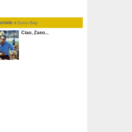
toriale
di Enrico Brigi
Ciao, Zaso...