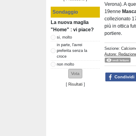
Verona). A ques
19enne
Masca
Sondaggio
collezionato 17
La nuova maglia
più in ottica f
"Home" : vi piace?
portiere.
si, molto
in parte, l'avrei
Sezione:
Calciom
preferita senza la
Autore: Redazione
croce
vedi letture
non molto
Condividi
[
Risultati
]