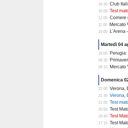
Club Italia -
16:30
Test mat
16:00
Corriere di
12:00
Mercato V
11:00
L'Arena 
10:00
Martedì 04 
Perugia: 
10:00
Primaver
09:30
Mercato 
09:15
Domenica 0
Verona, Baroni
22:00
Verona, Baroni
21:30
Test match Veron
21:00
Test Matc
20:50
Test Matc
20:40
Test Matc
17:15