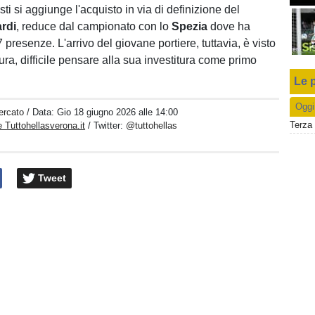
ti si aggiunge l'acquisto in via di definizione del
rdi
, reduce dal campionato con lo
Spezia
dove ha
 presenze. L'arrivo del giovane portiere, tuttavia, è visto
utura, difficile pensare alla sua investitura come primo
Le p
Oggi
ercato
/ Data:
Gio 18 giugno 2026 alle 14:00
Terza 
 Tuttohellasverona.it
/ Twitter:
@tuttohellas
Tweet