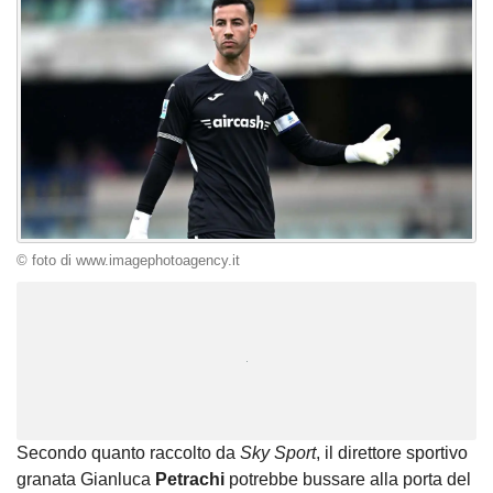
© foto di www.imagephotoagency.it
Unmute
Loaded
:
100.00%
Secondo quanto raccolto da
Sky Sport
, il direttore sportivo
granata Gianluca
Petrachi
potrebbe bussare alla porta del