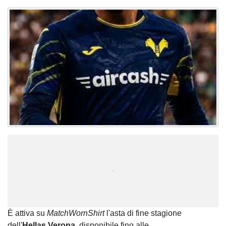
Unmute
Loaded
:
100.00%
È attiva su
MatchWornShirt
l'asta di fine stagione
dell'
Hellas
Verona
, disponibile fino alle