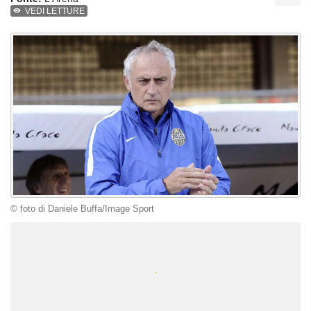
VEDI LETTURE
© foto di Daniele Buffa/Image Sport
Unmute
Loaded
:
100.00%