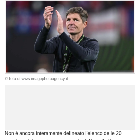
© foto di www.imagephotoagency.it
Unmute
Seek
LIVE
Remaining
-
1:17
Loaded
:
Pause
Picture-
Fullscreen
to
100.00%
in-
live,
Picture
currently
Time
behind
live
Non è ancora interamente delineato l'elenco delle 20