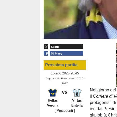
Segui
Mi Piace
Prossima partita
16 ago 2026 20:45
Coppa Italia Frecciarossa 2026-
2027
Nel giorno del
VS
il
Corriere di 
Hellas
Virtus
protagonisti d
Verona
Entella
ieri dal Presid
[ Precedenti ]
gialloblù, Chri