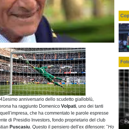
Cop
Fot
Unmute
Loaded
:
100.00%
 41esimo anniversario dello scudetto gialloblù,
Verona
ha raggiunto Domenico
Volpati
, uno dei tanti
i quell'impresa, che ha commentato le parole espresse
SE
ente di Presidio Investors, fondo proprietario del club
H
stian
Puscasiu
. Questo il pensiero dell'ex difensore: "
Ho