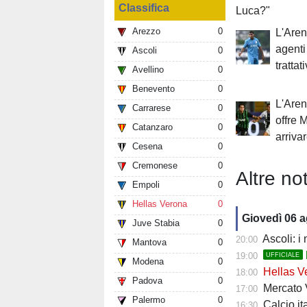
Classifica
Luca?"
Arezzo
0
L'Aren
agenti
Ascoli
0
trattat
Avellino
0
Benevento
0
L'Aren
Carrarese
0
offre M
Catanzaro
0
arriva
Cesena
0
Cremonese
0
Altre not
Empoli
0
Hellas Verona
0
Giovedì 06 
Juve Stabia
0
Ascoli: i
20:00
Mantova
0
19:00
UFFICIALE
Modena
0
Hellas Ve
18:00
Padova
0
Mercato Ver
17:00
Palermo
0
Calcio it
16:30