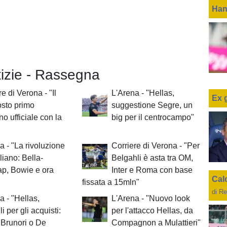
Han
tizie - Rassegna
e di Verona - "Il
L'Arena - "Hellas,
Ex 
sto primo
suggestione Segre, un
o ufficiale con la
big per il centrocampo"
a - "La rivoluzione
Corriere di Verona - "Per
liano: Bella-
Belgahli è asta tra OM,
p, Bowie e ora
Inter e Roma con base
Cal
fissata a 15mln"
di Re
a - "Hellas,
L'Arena - "Nuovo look
i per gli acquisti:
per l'attacco Hellas, da
Brunori o De
Compagnon a Mulattieri"