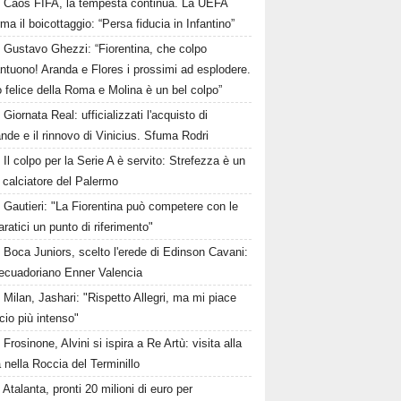
Caos FIFA, la tempesta continua. La UEFA
ma il boicottaggio: “Persa fiducia in Infantino”
Gustavo Ghezzi: “Fiorentina, che colpo
ntuono! Aranda e Flores i prossimi ad esplodere.
 felice della Roma e Molina è un bel colpo”
Giornata Real: ufficializzati l'acquisto di
de e il rinnovo di Vinicius. Sfuma Rodri
Il colpo per la Serie A è servito: Strefezza è un
 calciatore del Palermo
Gautieri: "La Fiorentina può competere con le
aratici un punto di riferimento"
Boca Juniors, scelto l'erede di Edinson Cavani:
'ecuadoriano Enner Valencia
Milan, Jashari: "Rispetto Allegri, ma mi piace
cio più intenso"
Frosinone, Alvini si ispira a Re Artù: visita alla
nella Roccia del Terminillo
Atalanta, pronti 20 milioni di euro per