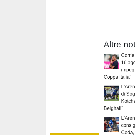
Altre no
Corrier
16 ago
impegn
Coppa Italia"
L'Aren
di Sog
Kotcha
Belghali"
L'Aren
consigl
Coda, 