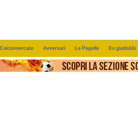
Calciomercato
Avversari
Le Pagelle
Ex gialloblù