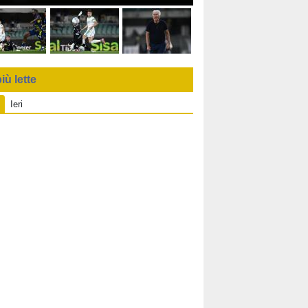
iù lette
Ieri