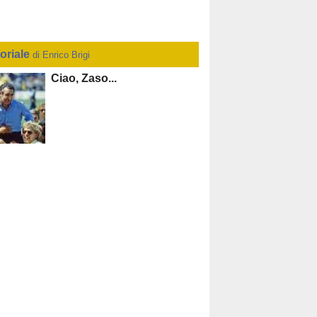
toriale
di Enrico Brigi
Ciao, Zaso...