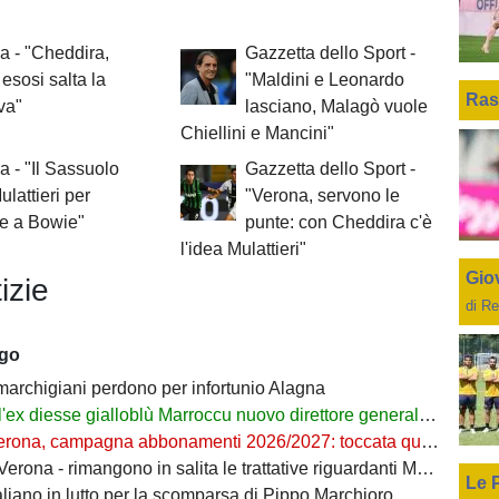
a - "Cheddira,
Gazzetta dello Sport -
 esosi salta la
"Maldini e Leonardo
Ras
iva"
lasciano, Malagò vuole
Chiellini e Mancini"
a - "Il Sassuolo
Gazzetta dello Sport -
ulattieri per
"Verona, servono le
re a Bowie"
punte: con Cheddira c'è
l'idea Mulattieri"
Giov
izie
di Re
ago
 marchigiani perdono per infortunio Alagna
l'ex diesse gialloblù Marroccu nuovo direttore generale della Reggina
rona, campagna abbonamenti 2026/2027: toccata quota 11mila
ona - rimangono in salita le trattative riguardanti Montipò e Segre
Le 
aliano in lutto per la scomparsa di Pippo Marchioro