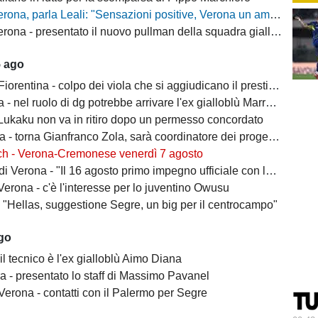
, parla Leali: "Sensazioni positive, Verona un ambiente dove si può lavorare bene"
rona - presentato il nuovo pullman della squadra gialloblù
5 ago
ntina - colpo dei viola che si aggiudicano il prestito dal Real di Mastantuono
- nel ruolo di dg potrebbe arrivare l'ex gialloblù Marroccu
 Lukaku non va in ritiro dopo un permesso concordato
 torna Gianfranco Zola, sarà coordinatore dei progetti delle attività giovanili
ch - Verona-Cremonese venerdì 7 agosto
 Verona - "Il 16 agosto primo impegno ufficiale con la Coppa Italia"
erona - c'è l'interesse per lo juventino Owusu
- "Hellas, suggestione Segre, un big per il centrocampo"
ago
il tecnico è l'ex gialloblù Aimo Diana
a - presentato lo staff di Massimo Pavanel
Verona - contatti con il Palermo per Segre