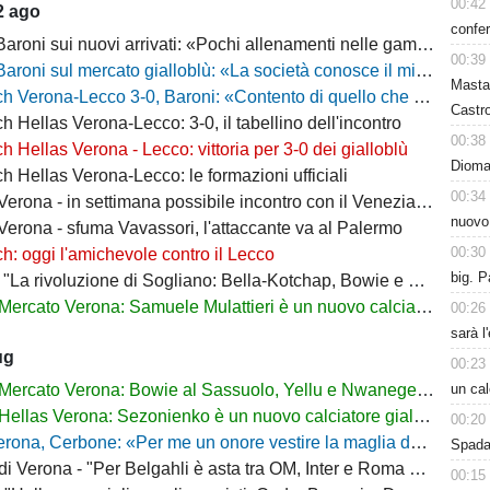
00:42
2 ago
confer
 sui nuovi arrivati: «Pochi allenamenti nelle gambe, era importante metterli in campo»
00:39
 sul mercato gialloblù: «La società conosce il mio progetto, la mia garanzia è Sogliano»
Masta
a-Lecco 3-0, Baroni: «Contento di quello che ho visto, la strada è questa e non torneremo indietro»
Castro
h Hellas Verona-Lecco: 3-0, il tabellino dell'incontro
00:38
h Hellas Verona - Lecco: vittoria per 3-0 dei gialloblù
Dioman
h Hellas Verona-Lecco: le formazioni ufficiali
00:34
rona - in settimana possibile incontro con il Venezia per Montipò
nuovo
Verona - sfuma Vavassori, l'attaccante va al Palermo
00:30
h: oggi l'amichevole contro il Lecco
big. P
La rivoluzione di Sogliano: Bella-Kotchap, Bowie e ora Belghali"
Mercato Verona: Samuele Mulattieri è un nuovo calciatore gialloblù
00:26
sarà l
ug
00:23
un cal
Mercato Verona: Bowie al Sassuolo, Yellu e Nwanege in prestito
Hellas Verona: Sezonienko è un nuovo calciatore gialloblù
00:20
ona, Cerbone: «Per me un onore vestire la maglia dell'Hellas»
Spada 
Verona - "Per Belgahli è asta tra OM, Inter e Roma con base fissata a 15mln"
00:15