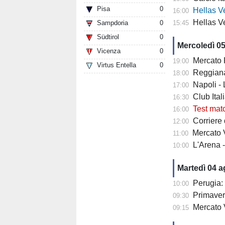
Pisa
0
Hellas Verona
16:00
Hellas Ve
Sampdoria
0
15:45
Südtirol
0
Mercoledì 0
Vicenza
0
Mercato Fiore
19:00
Virtus Entella
0
Reggiana 
18:00
Napoli -
17:00
Club Italia -
16:30
Test mat
16:00
Corriere di
12:00
Mercato V
11:00
L'Arena 
10:00
Martedì 04 
Perugia: 
10:00
Primaver
09:30
Mercato 
09:15