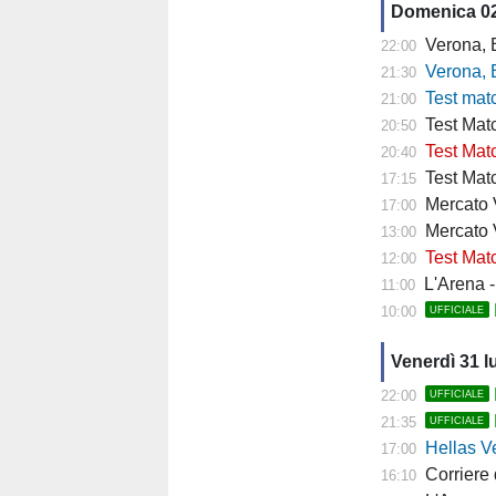
Domenica 0
Verona, Baroni
22:00
Verona, Baroni
21:30
Test match Veron
21:00
Test Matc
20:50
Test Matc
20:40
Test Matc
17:15
Mercato Ve
17:00
Mercato 
13:00
Test Matc
12:00
L'Arena - "
11:00
10:00
UFFICIALE
Venerdì 31 l
22:00
UFFICIALE
21:35
UFFICIALE
Hellas Ver
17:00
Corriere di 
16:10