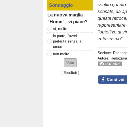
sentito quanto 
Sondaggio
sensate, da app
La nuova maglia
questa retroces
"Home" : vi piace?
rappresentare 
si, molto
l'obiettivo di 
in parte, l'avrei
entusiasmo".
preferita senza la
croce
Sezione:
Rasseg
non molto
Autore: Redazione
vedi letture
[
Risultati
]
Condividi