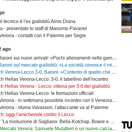
ago
il tecnico è l'ex gialloblù Aimo Diana
a - presentato lo staff di Massimo Pavanel
Verona - contatti con il Palermo per Segre
2 ago
 sui nuovi arrivati: «Pochi allenamenti nelle gambe, era importante metterli in campo»
 sul mercato gialloblù: «La società conosce il mio progetto, la mia garanzia è Sogliano»
a-Lecco 3-0, Baroni: «Contento di quello che ho visto, la strada è questa e non torneremo indietro»
h Hellas Verona-Lecco: 3-0, il tabellino dell'incontro
h Hellas Verona - Lecco: vittoria per 3-0 dei gialloblù
h Hellas Verona-Lecco: le formazioni ufficiali
rona - in settimana possibile incontro con il Venezia per Montipò
Verona - sfuma Vavassori, l'attaccante va al Palermo
h: oggi l'amichevole contro il Lecco
La rivoluzione di Sogliano: Bella-Kotchap, Bowie e ora Belghali"
Mercato Verona: Samuele Mulattieri è un nuovo calciatore gialloblù