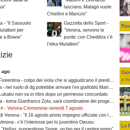
iva"
lasciano, Malagò vuole
Chiellini e Mancini"
a - "Il Sassuolo
Gazzetta dello Sport -
Ras
ulattieri per
"Verona, servono le
re a Bowie"
punte: con Cheddira c'è
l'idea Mulattieri"
izie
5 ago
Giov
di Re
ntina - colpo dei viola che si aggiudicano il prestito dal Real di Mastantuono
- nel ruolo di dg potrebbe arrivare l'ex gialloblù Marroccu
 Lukaku non va in ritiro dopo un permesso concordato
 torna Gianfranco Zola, sarà coordinatore dei progetti delle attività giovanili
ch - Verona-Cremonese venerdì 7 agosto
 Verona - "Il 16 agosto primo impegno ufficiale con la Coppa Italia"
erona - c'è l'interesse per lo juventino Owusu
Le 
- "Hellas, suggestione Segre, un big per il centrocampo"