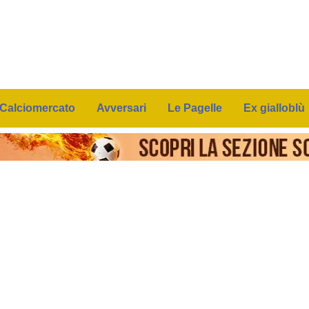
Calciomercato
Avversari
Le Pagelle
Ex gialloblù