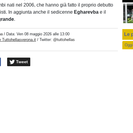
mbi nati nel 2006, che hanno già fatto il proprio debutto
nisti. In aggiunta anche il sedicenne
Egharevba
e il
grande
.
na
/ Data:
Ven 08 maggio 2026 alle 13:00
Le p
 Tuttohellasverona.it
/ Twitter:
@tuttohellas
Oggi
Tweet