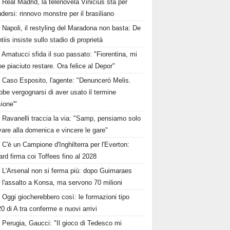
Real Madrid, la telenovela Vinicius sta per
dersi: rinnovo monstre per il brasiliano
Napoli, il restyling del Maradona non basta: De
tiis insiste sullo stadio di proprietà
Amatucci sfida il suo passato: "Fiorentina, mi
e piaciuto restare. Ora felice al Depor"
Caso Esposito, l'agente: "Denuncerò Melis.
be vergognarsi di aver usato il termine
sione'"
Ravanelli traccia la via: "Samp, pensiamo solo
ivare alla domenica e vincere le gare"
C'è un Campione d'Inghilterra per l'Everton:
rd firma coi Toffees fino al 2028
L'Arsenal non si ferma più: dopo Guimaraes
 l'assalto a Konsa, ma servono 70 milioni
Oggi giocherebbero così: le formazioni tipo
20 di A tra conferme e nuovi arrivi
Perugia, Gaucci: "Il gioco di Tedesco mi