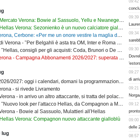
09:42
conclu
ug
09:39
Mercato Verona: Bowie al Sassuolo, Yellu e Nwanege in prestito
Lauren
Hellas Verona: Sezonienko è un nuovo calciatore gialloblù
09:34
ona, Cerbone: «Per me un onore vestire la maglia dell'Hellas»
sarebb
Verona - "Per Belgahli è asta tra OM, Inter e Roma con base fissata a 15mln"
09:30
"Hellas, consigli per gli acquisti: Coda, Brunori o De Luca?"
Dovreb
na - Campagna Abbonamenti 2026/2027: superata quota 10mila tessere
'estor
ug
09:27
di arr
6/2027: oggi i calendari, domani la programmazione delle prime giornate
09:21
rona - si rivede Livramento
Norgaa
ona - in arrivo un altro attaccante, si tratta del polacco Sezonienko
"Nuovo look per l'attacco Hellas, da Compagnon a Mulattieri"
09:12
pronto
erona - Bowie al Sassuolo, Mulattieri all'Hellas
Hellas Verona: Compagnon nuovo attaccante gialloblù
09:00
delle 
 lug
08:57