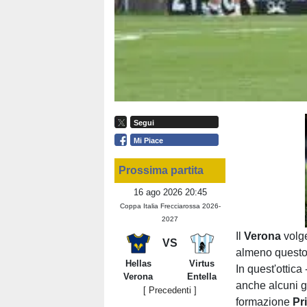
Segui
Mi Piace
Prossima partita
16 ago 2026 20:45
Coppa Italia Frecciarossa 2026-
2027
Il
Verona
volg
VS
almeno questo è
Hellas
Virtus
In quest'ottica 
Verona
Entella
anche alcuni gi
[ Precedenti ]
formazione
Pr