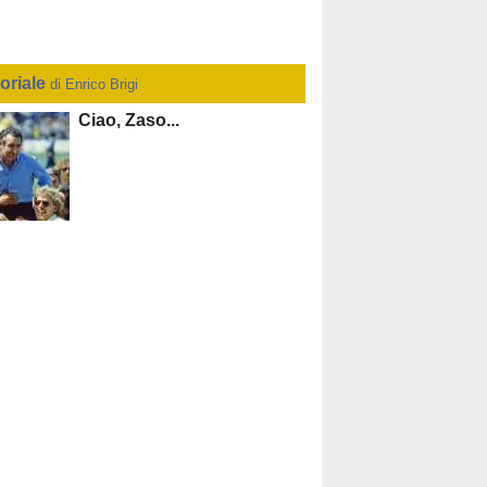
toriale
di Enrico Brigi
Ciao, Zaso...