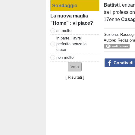
Battisti
, entra
Sondaggio
tra i professio
La nuova maglia
17enne
Casa
"Home" : vi piace?
si, molto
Sezione:
Rasseg
in parte, l'avrei
Autore: Redazione
preferita senza la
vedi letture
croce
non molto
Condividi
[
Risultati
]