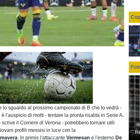
Cop
Fot
Unmute
Loaded
:
100.00%
e lo sguardo al prossimo campionato di B che lo vedrà -
 l'auspicio di molti - tentare la pronta risalita in Serie A.
- scrive il
Corriere di Verona
- potrebbero tornare utili
SE
ovani profili messisi in luce con la
H
imavera
. In primis l'attaccante
Vermesan
e l'esterno
De