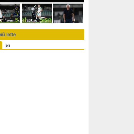
iù lette
Ieri