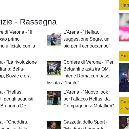
Han
tizie - Rassegna
e di Verona - "Il
L'Arena - "Hellas,
sto primo
suggestione Segre, un
o ufficiale con la
big per il centrocampo"
Ex 
a - "La rivoluzione
Corriere di Verona - "Per
liano: Bella-
Belgahli è asta tra OM,
p, Bowie e ora
Inter e Roma con base
fissata a 15mln"
a - "Hellas,
L'Arena - "Nuovo look
i per gli acquisti:
per l'attacco Hellas, da
Cal
Brunori o De
Compagnon a Mulattieri"
di Re
a - "Cheddira,
Gazzetta dello Sport -
 esosi salta la
"Maldini e Leonardo