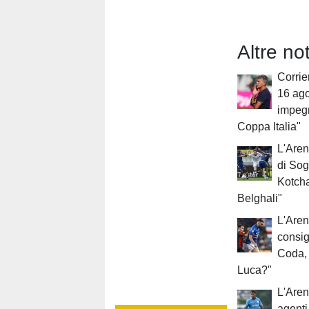
Altre no
Corrier
16 ago
impegn
Coppa Italia"
L'Aren
di Sog
Kotcha
Belghali"
L'Aren
consigl
Coda, 
Luca?"
L'Aren
agenti