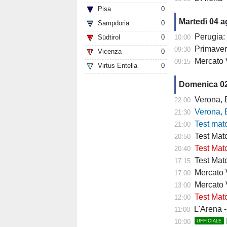
Pisa
0
Martedì 04 
Sampdoria
0
Perugia: 
Südtirol
0
10:00
Primaver
09:30
Vicenza
0
Mercato 
09:15
Virtus Entella
0
Domenica 0
Verona, Baroni
22:00
Verona, Baroni
21:30
Test match Veron
21:00
Test Matc
20:50
Test Matc
20:40
Test Matc
17:15
Mercato Ve
17:00
Mercato 
13:00
Test Matc
12:00
L'Arena - "
11:00
10:00
UFFICIALE