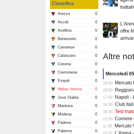
Classifica
trattat
Arezzo
0
Ascoli
0
L'Aren
Avellino
0
offre M
arriva
Benevento
0
Carrarese
0
Altre not
Catanzaro
0
Cesena
0
Cremonese
0
Mercoledì 0
Empoli
0
Mercato Fiore
19:00
Hellas Verona
0
Reggiana 
18:00
Napoli -
Juve Stabia
0
17:00
Club Italia -
16:30
Mantova
0
Test mat
16:00
Modena
0
Corriere di
12:00
Padova
0
Mercato V
11:00
Palermo
0
L'Arena 
10:00