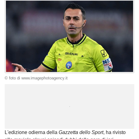
© foto di www.imagephotoagency.it
Unmute
Loaded
:
100.00%
L'edizione odierna della
Gazzetta dello Sport
, ha rivisto