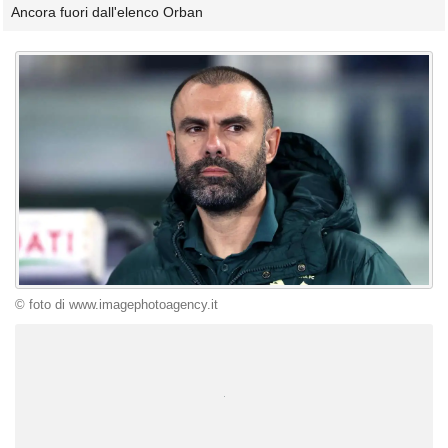
Ancora fuori dall'elenco Orban
© foto di www.imagephotoagency.it
Unmute
Loaded
:
100.00%