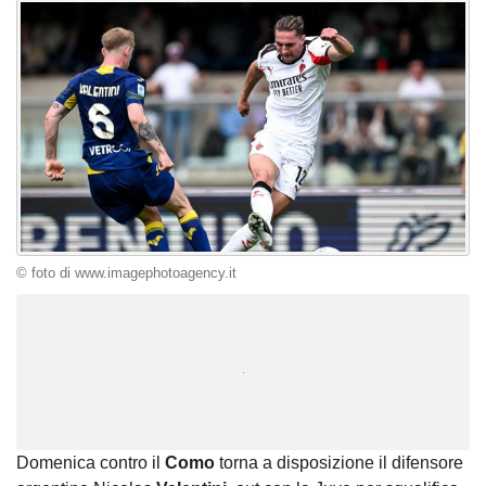
© foto di www.imagephotoagency.it
Unmute
Loaded
:
100.00%
Domenica contro il
Como
torna a disposizione il difensore