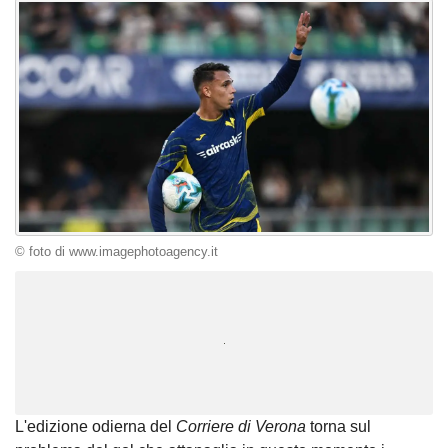
© foto di www.imagephotoagency.it
Unmute
Loaded
:
100.00%
L'edizione odierna del
Corriere di Verona
torna sul