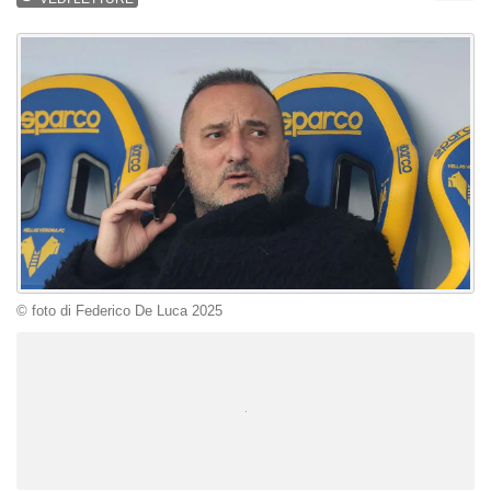
© foto di Federico De Luca 2025
Unmute
Loaded
:
100.00%