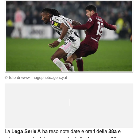
© foto di www.imagephotoagency.it
Unmute
Seek
LIVE
Remaining
-
1:17
Loaded
:
Pause
Picture-
Fullscreen
to
100.00%
in-
live,
Picture
currently
Time
behind
live
La
Lega Serie A
ha reso note date e orari della
38a
e