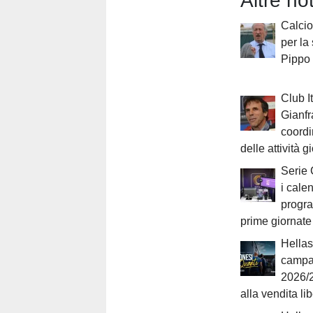
Altre no
Calcio 
per la
Pippo
Club It
Gianfr
coordi
delle attività g
Serie 
i cale
progr
prime giornate
Hellas
campa
2026/2
alla vendita li