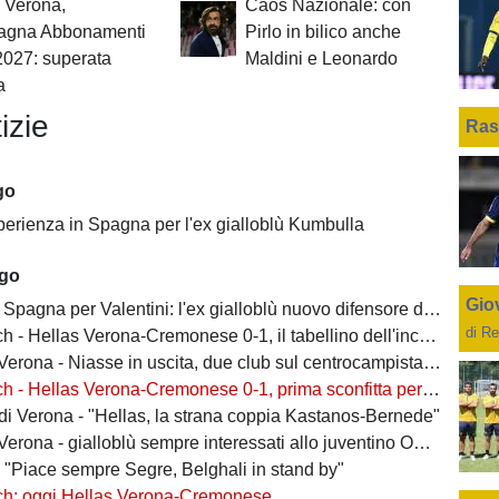
 Verona,
Caos Nazionale: con
gna Abbonamenti
Pirlo in bilico anche
2027: superata
Maldini e Leonardo
a
izie
Ras
go
perienza in Spagna per l'ex gialloblù Kumbulla
ago
Giov
Spagna per Valentini: l'ex gialloblù nuovo difensore dell'Alaves
di Re
h - Hellas Verona-Cremonese 0-1, il tabellino dell'incontro
rona - Niasse in uscita, due club sul centrocampista senegalese
 - Hellas Verona-Cremonese 0-1, prima sconfitta per i gialloblù
 di Verona - "Hellas, la strana coppia Kastanos-Bernede"
erona - gialloblù sempre interessati allo juventino Owusu
- "Piace sempre Segre, Belghali in stand by"
ch: oggi Hellas Verona-Cremonese