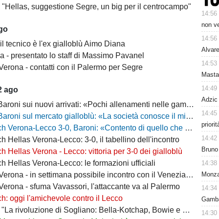
- "Hellas, suggestione Segre, un big per il centrocampo"
14:56
non v
ago
14:56
il tecnico è l'ex gialloblù Aimo Diana
Alvare
a - presentato lo staff di Massimo Pavanel
14:53
Verona - contatti con il Palermo per Segre
Mastan
14:49
2 ago
Adzic 
 sui nuovi arrivati: «Pochi allenamenti nelle gambe, era importante metterli in campo»
14:45
 sul mercato gialloblù: «La società conosce il mio progetto, la mia garanzia è Sogliano»
priori
a-Lecco 3-0, Baroni: «Contento di quello che ho visto, la strada è questa e non torneremo indietro»
14:42
h Hellas Verona-Lecco: 3-0, il tabellino dell'incontro
Bruno 
h Hellas Verona - Lecco: vittoria per 3-0 dei gialloblù
h Hellas Verona-Lecco: le formazioni ufficiali
14:38
Monza 
rona - in settimana possibile incontro con il Venezia per Montipò
Verona - sfuma Vavassori, l'attaccante va al Palermo
14:34
h: oggi l'amichevole contro il Lecco
Gamba 
La rivoluzione di Sogliano: Bella-Kotchap, Bowie e ora Belghali"
14:30