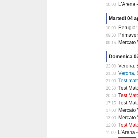
L'Arena 
10:00
Martedì 04 
Perugia: 
10:00
Primaver
09:30
Mercato 
09:15
Domenica 0
Verona, Baroni
22:00
Verona, Baroni
21:30
Test match Veron
21:00
Test Matc
20:50
Test Matc
20:40
Test Matc
17:15
Mercato Ve
17:00
Mercato 
13:00
Test Matc
12:00
L'Arena - "
11:00