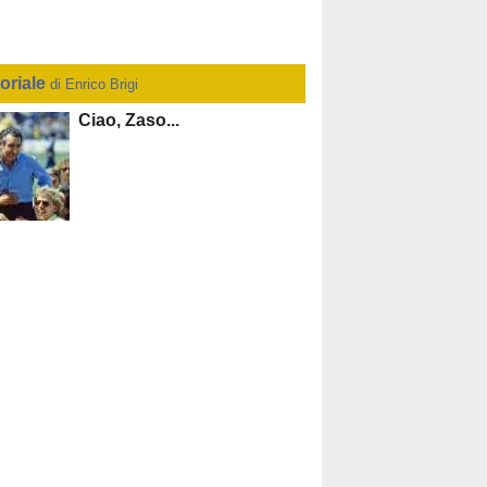
toriale
di Enrico Brigi
Ciao, Zaso...