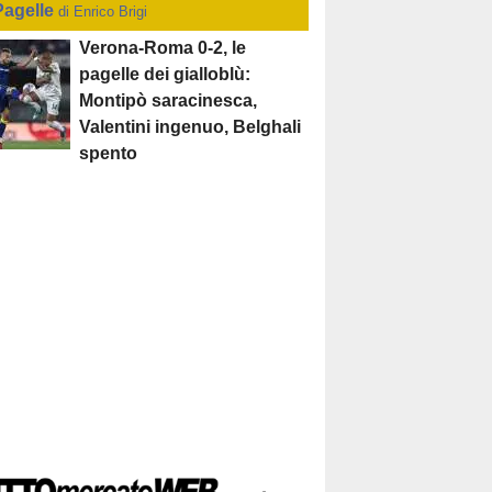
Pagelle
di Enrico Brigi
Verona-Roma 0-2, le
pagelle dei gialloblù:
Montipò saracinesca,
Valentini ingenuo, Belghali
spento