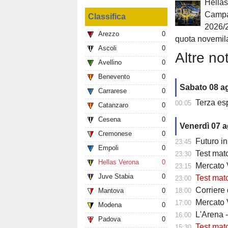
Hellas
Campa
Classifica
2026/
Arezzo
0
quota novemil
Ascoli
0
Altre not
Avellino
0
Benevento
0
Sabato 08 a
Carrarese
0
Terza es
00:05
Catanzaro
0
Cesena
0
Venerdì 07 
Cremonese
0
Futuro in 
23:45
Empoli
0
Test matc
23:30
Hellas Verona
0
Mercato Ve
23:15
Juve Stabia
0
Test match
23:00
Corriere
Mantova
0
18:00
Mercato V
17:00
Modena
0
L'Arena 
16:00
Padova
0
Test mat
15:30