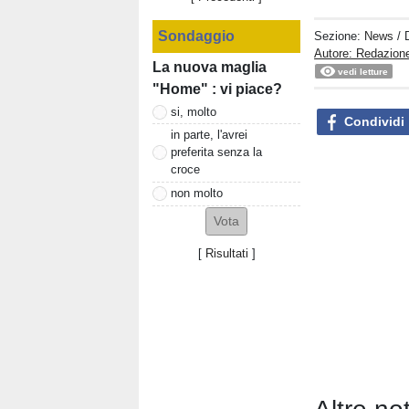
Sondaggio
Sezione:
News
/ 
Autore: Redazione
La nuova maglia
vedi letture
"Home" : vi piace?
si, molto
Condividi
in parte, l'avrei
preferita senza la
croce
non molto
[
Risultati
]