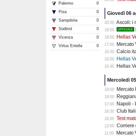
Palermo
0
Pisa
0
Giovedì 06 
Sampdoria
0
Ascoli: i
20:00
Südtirol
0
19:00
UFFICIALE
Hellas Ve
Vicenza
0
18:00
Mercato Ver
17:00
Virtus Entella
0
Calcio it
16:30
Hellas Verona
16:00
Hellas Ve
15:45
Mercoledì 0
Mercato Fiore
19:00
Reggiana 
18:00
Napoli -
17:00
Club Italia -
16:30
Test mat
16:00
Corriere di
12:00
Mercato V
11:00