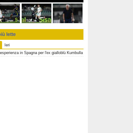
iù lette
Ieri
esperienza in Spagna per l'ex gialloblù Kumbulla