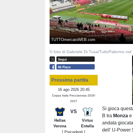
TUTTOmercatoWEB.com
© foto di Gabriele Di Tusa/TuttoPalermo.net
Segui
Mi Piace
Prossima partita
16 ago 2026 20:45
Coppa Italia Frecciarossa 2026-
2027
Si gioca questa
VS
B tra
Monza
Hellas
Virtus
andata giocata
Verona
Entella
dell' U-Power 
[ Precedenti ]