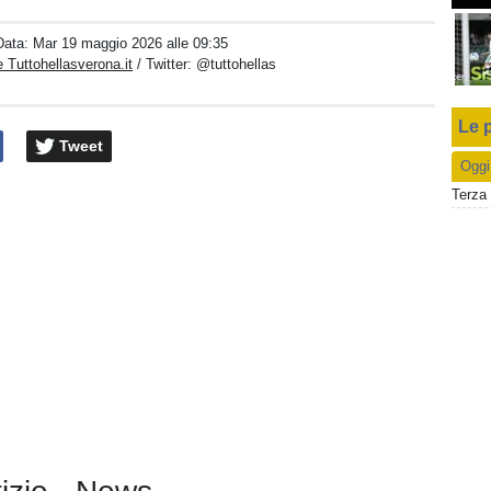
Data:
Mar 19 maggio 2026 alle 09:35
 Tuttohellasverona.it
/ Twitter:
@tuttohellas
Le p
Tweet
Oggi
Terza 