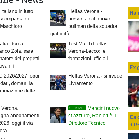
tizie - News
italiano in lutto
Hellas Verona -
Han
 scomparsa di
presentato il nuovo
 Marchioro
pullman della squadra
gialloblù
alia - torna
Test Match Hellas
anco Zola, sarà
Verona-Lecco: le
natore dei progetti
formazioni ufficiali
iovanili
Ex 
C 2026/2027: oggi
Hellas Verona - si rivede
ndari, domani la
Livramento
ammazione delle
 Verona,
Mancini nuovo
UFFICIALE
gna abbonamenti
ct azzurro, Ranieri è il
Cal
026: oggi il via
Direttore Tecnico
di Re
bera