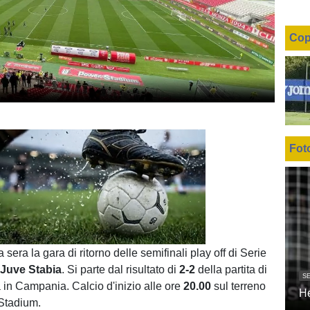
Cop
Fot
Unmute
Loaded
:
100.00%
 sera la gara di ritorno delle semifinali play off di Serie
e
Juve Stabia
. Si parte dal risultato di
2-2
della partita di
SE
 in Campania. Calcio d'inizio alle ore
20.00
sul terreno
H
Stadium.