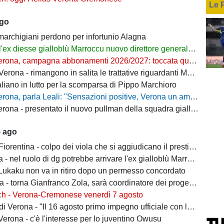
Le 
ago
 marchigiani perdono per infortunio Alagna
l'ex diesse gialloblù Marroccu nuovo direttore generale della Reggina
rona, campagna abbonamenti 2026/2027: toccata quota 11mila
ona - rimangono in salita le trattative riguardanti Montipò e Segre
aliano in lutto per la scomparsa di Pippo Marchioro
, parla Leali: "Sensazioni positive, Verona un ambiente dove si può lavorare bene"
rona - presentato il nuovo pullman della squadra gialloblù
5 ago
ntina - colpo dei viola che si aggiudicano il prestito dal Real di Mastantuono
- nel ruolo di dg potrebbe arrivare l'ex gialloblù Marroccu
 Lukaku non va in ritiro dopo un permesso concordato
 torna Gianfranco Zola, sarà coordinatore dei progetti delle attività giovanili
ch - Verona-Cremonese venerdì 7 agosto
 Verona - "Il 16 agosto primo impegno ufficiale con la Coppa Italia"
erona - c'è l'interesse per lo juventino Owusu