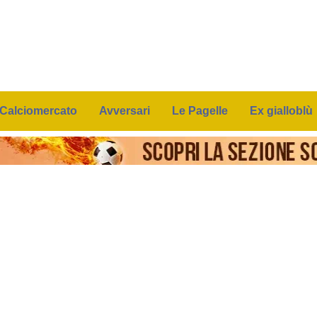
Calciomercato
Avversari
Le Pagelle
Ex gialloblù