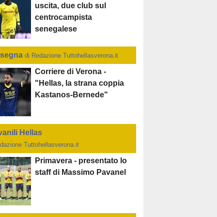
uscita, due club sul
centrocampista
senegalese
segna
di Redazione Tuttohellasverona.it
Corriere di Verona -
"Hellas, la strana coppia
Kastanos-Bernede"
anili Hellas
dazione Tuttohellasverona.it
Primavera - presentato lo
staff di Massimo Pavanel