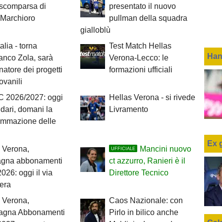
 scomparsa di
presentato il nuovo
 Marchioro
pullman della squadra
gialloblù
alia - torna
Test Match Hellas
Han
anco Zola, sarà
Verona-Lecco: le
natore dei progetti
formazioni ufficiali
iovanili
C 2026/2027: oggi
Hellas Verona - si rivede
ndari, domani la
Livramento
ammazione delle
Ex 
 Verona,
Mancini nuovo
UFFICIALE
gna abbonamenti
ct azzurro, Ranieri è il
026: oggi il via
Direttore Tecnico
bera
 Verona,
Caos Nazionale: con
gna Abbonamenti
Pirlo in bilico anche