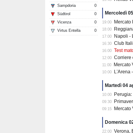
Sampdoria
0
Mercoledì 0
Südtirol
0
Mercato Fiore
Vicenza
0
19:00
Reggiana 
18:00
Virtus Entella
0
Napoli -
17:00
Club Italia -
16:30
Test mat
16:00
Corriere di
12:00
Mercato V
11:00
L'Arena 
10:00
Martedì 04 
Perugia: 
10:00
Primaver
09:30
Mercato 
09:15
Domenica 0
Verona, Baroni
22:00