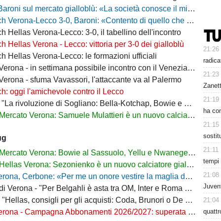
 sul mercato gialloblù: «La società conosce il mio progetto, la mia garanzia è Sogliano»
a-Lecco 3-0, Baroni: «Contento di quello che ho visto, la strada è questa e non torneremo indietro»
h Hellas Verona-Lecco: 3-0, il tabellino dell'incontro
h Hellas Verona - Lecco: vittoria per 3-0 dei gialloblù
21:26
h Hellas Verona-Lecco: le formazioni ufficiali
radica
rona - in settimana possibile incontro con il Venezia per Montipò
21:23
Verona - sfuma Vavassori, l'attaccante va al Palermo
Zanet
h: oggi l'amichevole contro il Lecco
21:19
La rivoluzione di Sogliano: Bella-Kotchap, Bowie e ora Belghali"
ha con
Mercato Verona: Samuele Mulattieri è un nuovo calciatore gialloblù
21:15
sosti
ug
21:11
Mercato Verona: Bowie al Sassuolo, Yellu e Nwanege in prestito
tempi 
Hellas Verona: Sezonienko è un nuovo calciatore gialloblù
21:08
ona, Cerbone: «Per me un onore vestire la maglia dell'Hellas»
Juvent
Verona - "Per Belgahli è asta tra OM, Inter e Roma con base fissata a 15mln"
"Hellas, consigli per gli acquisti: Coda, Brunori o De Luca?"
21:04
quatt
na - Campagna Abbonamenti 2026/2027: superata quota 10mila tessere