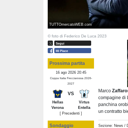
TUTTOmercatoWEB.com
© foto di Federico De Luca 2023
Segui
Mi Piace
Prossima partita
16 ago 2026 20:45
Coppa Italia Frecciarossa 2026-
2027
Marco
Zaffar
VS
compagine di L
Hellas
Virtus
panchina orobi
Verona
Entella
un contratto b
[ Precedenti ]
Sondaggio
Sezione:
News
/ 