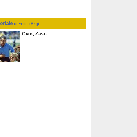
toriale
di Enrico Brigi
Ciao, Zaso...