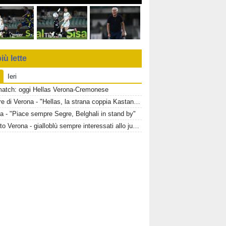
iù lette
Ieri
match: oggi Hellas Verona-Cremonese
Corriere di Verona - "Hellas, la strana coppia Kastanos-Bernede"
a - "Piace sempre Segre, Belghali in stand by"
Mercato Verona - gialloblù sempre interessati allo juventino Owusu