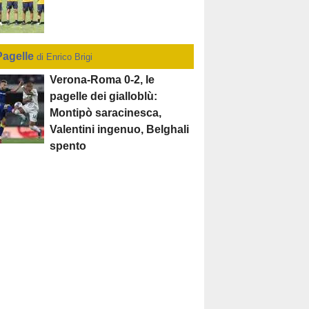
Pagelle
di Enrico Brigi
Verona-Roma 0-2, le
pagelle dei gialloblù:
Montipò saracinesca,
Valentini ingenuo, Belghali
spento