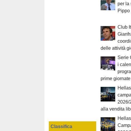
per la
Pippo
Club It
Gianfr
coordi
delle attività g
Serie 
i cale
progr
prime giornate
Hellas
campa
2026/2
alla vendita li
Hellas
Campa
Classifica