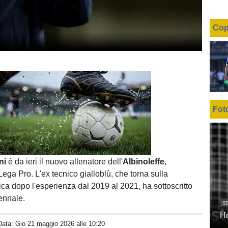
Cop
Fot
Unmute
Loaded
:
100.00%
oni
è da ieri il nuovo allenatore dell'
Albinoleffe
,
ega Pro. L'ex tecnico gialloblù, che torna sulla
ca dopo l'esperienza dal 2019 al 2021, ha sottoscritto
iennale.
SE
H
Data:
Gio 21 maggio 2026 alle 10:20