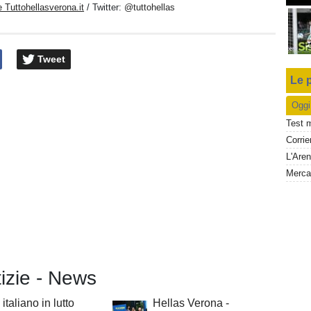
 Tuttohellasverona.it
/ Twitter:
@tuttohellas
Tweet
Le p
Oggi
Test 
L'Aren
tizie - News
italiano in lutto
Hellas Verona -