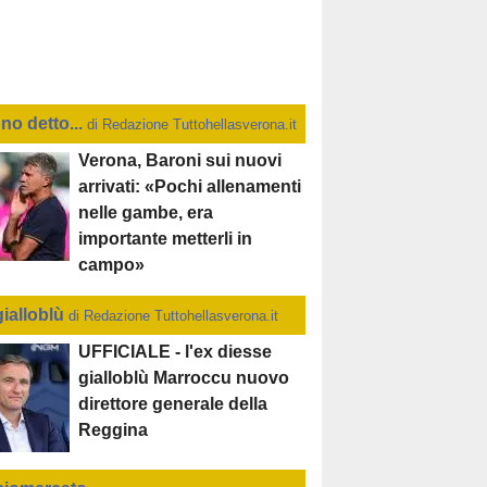
no detto...
di Redazione Tuttohellasverona.it
Verona, Baroni sui nuovi
arrivati: «Pochi allenamenti
nelle gambe, era
importante metterli in
campo»
gialloblù
di Redazione Tuttohellasverona.it
UFFICIALE - l'ex diesse
gialloblù Marroccu nuovo
direttore generale della
Reggina