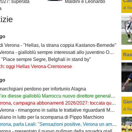
Cal
2027: superata
Maldini e Leonardo
di Re
a
izie
ago
 di Verona - "Hellas, la strana coppia Kastanos-Bernede"
erona - gialloblù sempre interessati allo juventino Owusu
Ras
- "Piace sempre Segre, Belghali in stand by"
ch: oggi Hellas Verona-Cremonese
ago
 marchigiani perdono per infortunio Alagna
l'ex diesse gialloblù Marroccu nuovo direttore generale della Reggina
Giov
rona, campagna abbonamenti 2026/2027: toccata quota 11mila
di Re
ona - rimangono in salita le trattative riguardanti Montipò e Segre
aliano in lutto per la scomparsa di Pippo Marchioro
, parla Leali: "Sensazioni positive, Verona un ambiente dove si può lavorare bene"
rona - presentato il nuovo pullman della squadra gialloblù