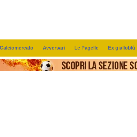
Calciomercato
Avversari
Le Pagelle
Ex gialloblù