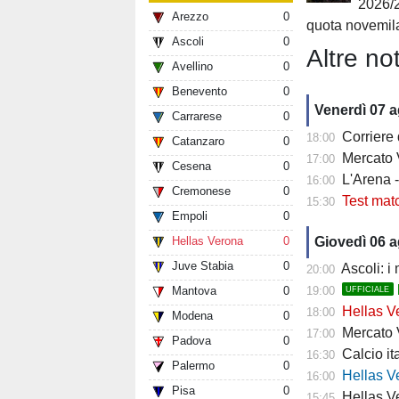
2026/
Arezzo
0
quota novemil
Ascoli
0
Altre not
Avellino
0
Benevento
0
Venerdì 07 
Carrarese
0
Corriere
18:00
Catanzaro
0
Mercato V
17:00
Cesena
0
L'Arena 
16:00
Cremonese
0
Test mat
15:30
Empoli
0
Hellas Verona
0
Giovedì 06 
Juve Stabia
0
Ascoli: i
20:00
Mantova
0
19:00
UFFICIALE
Hellas Ve
18:00
Modena
0
Mercato Ver
17:00
Padova
0
Calcio it
16:30
Palermo
0
Hellas Verona
16:00
Pisa
0
Hellas Ve
15:45