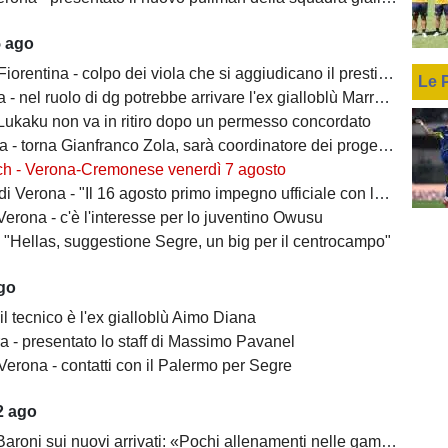
5 ago
ntina - colpo dei viola che si aggiudicano il prestito dal Real di Mastantuono
Le 
- nel ruolo di dg potrebbe arrivare l'ex gialloblù Marroccu
 Lukaku non va in ritiro dopo un permesso concordato
 torna Gianfranco Zola, sarà coordinatore dei progetti delle attività giovanili
ch - Verona-Cremonese venerdì 7 agosto
 Verona - "Il 16 agosto primo impegno ufficiale con la Coppa Italia"
erona - c'è l'interesse per lo juventino Owusu
- "Hellas, suggestione Segre, un big per il centrocampo"
ago
il tecnico è l'ex gialloblù Aimo Diana
a - presentato lo staff di Massimo Pavanel
Verona - contatti con il Palermo per Segre
2 ago
 sui nuovi arrivati: «Pochi allenamenti nelle gambe, era importante metterli in campo»