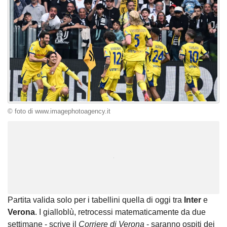
© foto di www.imagephotoagency.it
Unmute
Loaded
:
100.00%
Partita valida solo per i tabellini quella di oggi tra
Inter
e
Verona
. I gialloblù, retrocessi matematicamente da due
settimane - scrive il
Corriere di Verona
- saranno ospiti dei