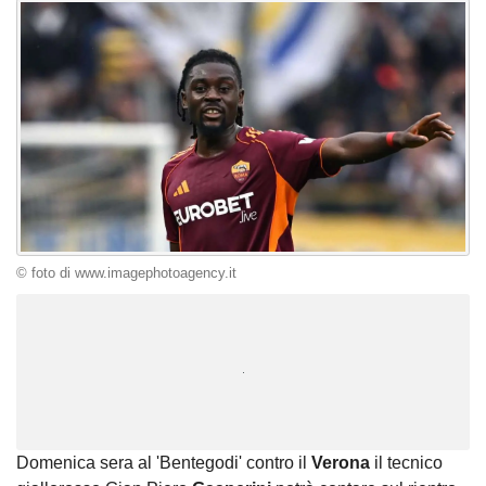
© foto di www.imagephotoagency.it
Unmute
Loaded
:
100.00%
Domenica sera al 'Bentegodi' contro il
Verona
il tecnico