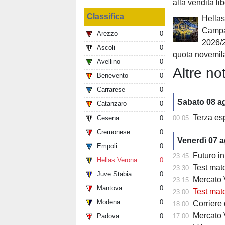
alla vendita li
Classifica
Hellas
Campa
Arezzo
0
2026/
Ascoli
0
quota novemil
Avellino
0
Altre not
Benevento
0
Carrarese
0
Sabato 08 a
Catanzaro
0
Terza es
Cesena
0
00:05
Cremonese
0
Venerdì 07 
Empoli
0
Futuro in 
23:45
Hellas Verona
0
Test matc
23:30
Juve Stabia
0
Mercato Ve
23:15
Mantova
0
Test match
23:00
Modena
0
Corriere
18:00
Mercato V
Padova
0
17:00