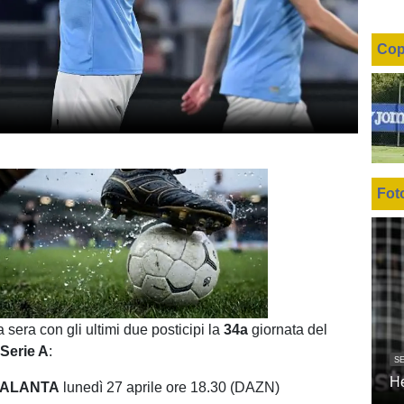
Cop
Fot
Unmute
Loaded
:
100.00%
sera con gli ultimi due posticipi la
34a
giornata del
i
Serie A
:
SE
H
TALANTA
lunedì 27 aprile ore 18.30 (DAZN)