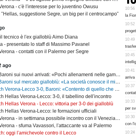
erona - c'è l'interesse per lo juventino Owusu
10:56
- "Hellas, suggestione Segre, un big per il centrocampo"
la Fio
10:52
ago
proget
il tecnico è l'ex gialloblù Aimo Diana
10:49
a - presentato lo staff di Massimo Pavanel
trasfe
Verona - contatti con il Palermo per Segre
10:45
intell
2 ago
10:41
 sui nuovi arrivati: «Pochi allenamenti nelle gambe, era importante metterli in campo»
arriva
 sul mercato gialloblù: «La società conosce il mio progetto, la mia garanzia è Sogliano»
10:37
a-Lecco 3-0, Baroni: «Contento di quello che ho visto, la strada è questa e non torneremo indietro»
contat
h Hellas Verona-Lecco: 3-0, il tabellino dell'incontro
10:33
h Hellas Verona - Lecco: vittoria per 3-0 dei gialloblù
per sv
h Hellas Verona-Lecco: le formazioni ufficiali
10:30
rona - in settimana possibile incontro con il Venezia per Montipò
con l
Verona - sfuma Vavassori, l'attaccante va al Palermo
10:24
h: oggi l'amichevole contro il Lecco