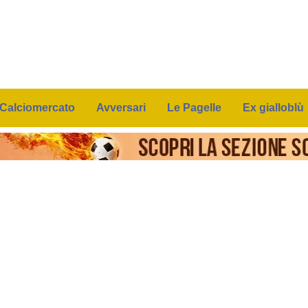
Calciomercato
Avversari
Le Pagelle
Ex gialloblù