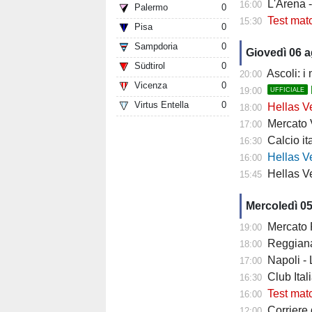
L'Arena 
16:00
Palermo
0
Test mat
15:30
Pisa
0
Sampdoria
0
Giovedì 06 
Südtirol
0
Ascoli: i
20:00
Vicenza
0
19:00
UFFICIALE
Virtus Entella
0
Hellas Ve
18:00
Mercato Ver
17:00
Calcio it
16:30
Hellas Verona
16:00
Hellas Ve
15:45
Mercoledì 0
Mercato Fiore
19:00
Reggiana 
18:00
Napoli -
17:00
Club Italia -
16:30
Test mat
16:00
Corriere di
12:00