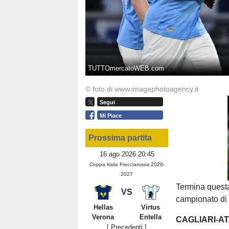
TUTTOmercatoWEB.com
© foto di www.imagephotoagency.it
Segui
Mi Piace
Prossima partita
16 ago 2026 20:45
Coppa Italia Frecciarossa 2026-
2027
Termina questa 
VS
campionato d
Hellas
Virtus
Verona
Entella
CAGLIARI-A
[ Precedenti ]