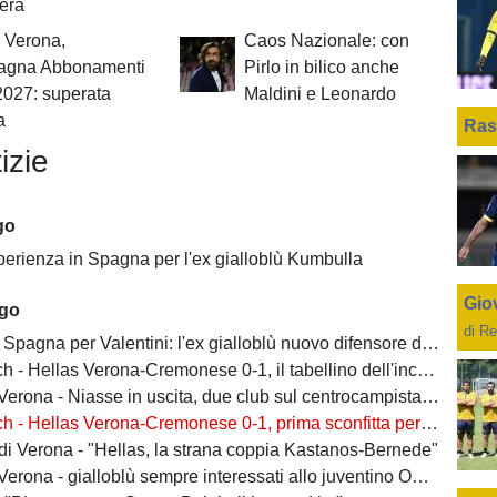
bera
 Verona,
Caos Nazionale: con
gna Abbonamenti
Pirlo in bilico anche
2027: superata
Maldini e Leonardo
a
Ras
izie
go
perienza in Spagna per l'ex gialloblù Kumbulla
Giov
ago
di Re
Spagna per Valentini: l'ex gialloblù nuovo difensore dell'Alaves
h - Hellas Verona-Cremonese 0-1, il tabellino dell'incontro
rona - Niasse in uscita, due club sul centrocampista senegalese
 - Hellas Verona-Cremonese 0-1, prima sconfitta per i gialloblù
 di Verona - "Hellas, la strana coppia Kastanos-Bernede"
erona - gialloblù sempre interessati allo juventino Owusu