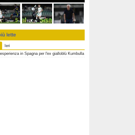
iù lette
Ieri
esperienza in Spagna per l'ex gialloblù Kumbulla