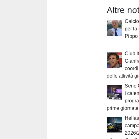
Altre no
Calcio 
per la
Pippo
Club It
Gianfr
coordi
delle attività g
Serie 
i cale
progr
prime giornate
Hellas
campa
2026/2