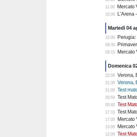
Mercato V
11:00
L'Arena 
10:00
Martedì 04 
Perugia: 
10:00
Primaver
09:30
Mercato 
09:15
Domenica 0
Verona, Baroni
22:00
Verona, Baroni
21:30
Test match Veron
21:00
Test Matc
20:50
Test Matc
20:40
Test Matc
17:15
Mercato Ve
17:00
Mercato 
13:00
Test Matc
12:00