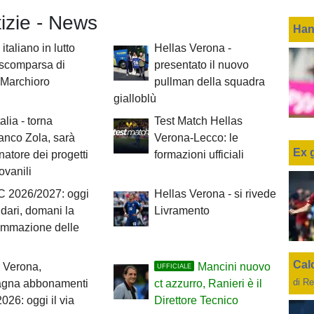
tizie - News
Han
italiano in lutto
Hellas Verona -
 scomparsa di
presentato il nuovo
 Marchioro
pullman della squadra
gialloblù
alia - torna
Test Match Hellas
anco Zola, sarà
Verona-Lecco: le
Ex 
natore dei progetti
formazioni ufficiali
iovanili
C 2026/2027: oggi
Hellas Verona - si rivede
ndari, domani la
Livramento
ammazione delle
Cal
 Verona,
Mancini nuovo
UFFICIALE
di Re
gna abbonamenti
ct azzurro, Ranieri è il
026: oggi il via
Direttore Tecnico