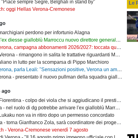
- "Piace sempre Segre, Belghali in stand by"
Le 
ch: oggi Hellas Verona-Cremonese
ago
 marchigiani perdono per infortunio Alagna
l'ex diesse gialloblù Marroccu nuovo direttore generale della Reggina
rona, campagna abbonamenti 2026/2027: toccata quota 11mila
ona - rimangono in salita le trattative riguardanti Montipò e Segre
aliano in lutto per la scomparsa di Pippo Marchioro
, parla Leali: "Sensazioni positive, Verona un ambiente dove si può lavorare bene"
rona - presentato il nuovo pullman della squadra gialloblù
5 ago
ntina - colpo dei viola che si aggiudicano il prestito dal Real di Mastantuono
- nel ruolo di dg potrebbe arrivare l'ex gialloblù Marroccu
 Lukaku non va in ritiro dopo un permesso concordato
 torna Gianfranco Zola, sarà coordinatore dei progetti delle attività giovanili
ch - Verona-Cremonese venerdì 7 agosto
 Verona - "Il 16 agosto primo impegno ufficiale con la Coppa Italia"