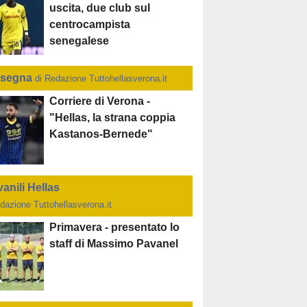
uscita, due club sul
centrocampista
senegalese
segna
di Redazione Tuttohellasverona.it
Corriere di Verona -
"Hellas, la strana coppia
Kastanos-Bernede"
anili Hellas
dazione Tuttohellasverona.it
Primavera - presentato lo
staff di Massimo Pavanel