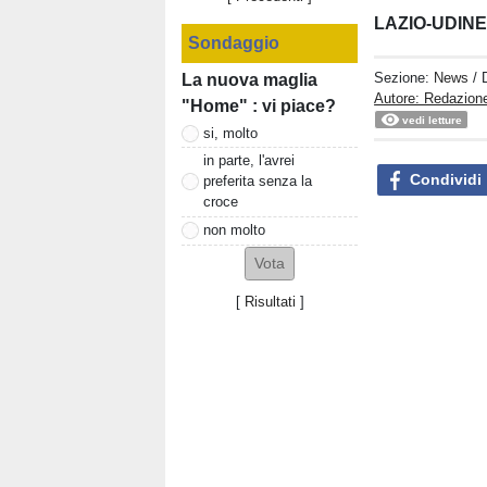
LAZIO-UDIN
Sondaggio
Sezione:
News
/ 
La nuova maglia
Autore: Redazione
"Home" : vi piace?
vedi letture
si, molto
in parte, l'avrei
Condividi
preferita senza la
croce
non molto
[
Risultati
]