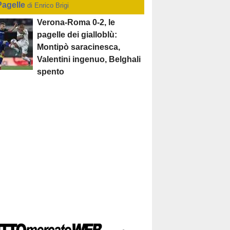
Pagelle
di Enrico Brigi
Verona-Roma 0-2, le
pagelle dei gialloblù:
Montipò saracinesca,
Valentini ingenuo, Belghali
spento