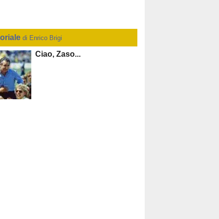
toriale
di Enrico Brigi
Ciao, Zaso...