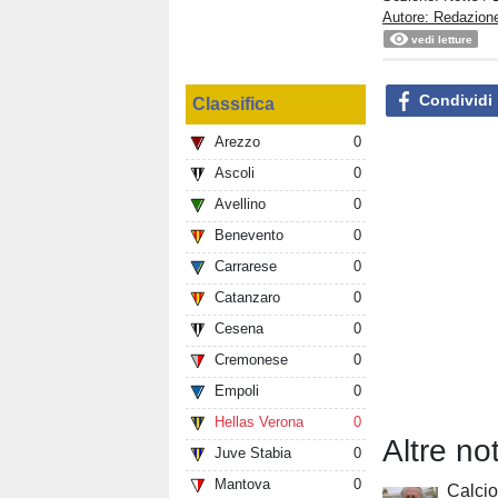
Autore: Redazione
vedi letture
Condividi
Classifica
Arezzo
0
Ascoli
0
Avellino
0
Benevento
0
Carrarese
0
Catanzaro
0
Cesena
0
Cremonese
0
Empoli
0
Hellas Verona
0
Altre no
Juve Stabia
0
Mantova
0
Calcio 