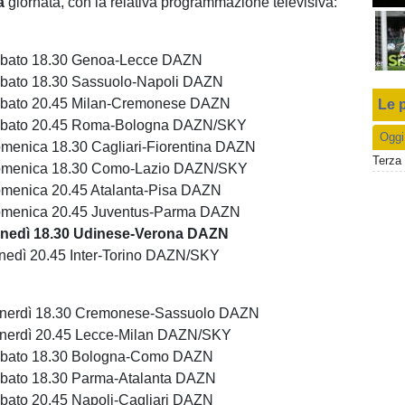
a
giornata, con la relativa programmazione televisiva:
abato 18.30 Genoa-Lecce DAZN
bato 18.30 Sassuolo-Napoli DAZN
abato 20.45 Milan-Cremonese DAZN
Le p
abato 20.45 Roma-Bologna DAZN/SKY
Oggi
menica 18.30 Cagliari-Fiorentina DAZN
Terza 
omenica 18.30 Como-Lazio DAZN/SKY
menica 20.45 Atalanta-Pisa DAZN
omenica 20.45 Juventus-Parma DAZN
unedì 18.30 Udinese-Verona DAZN
nedì 20.45 Inter-Torino DAZN/SKY
enerdì 18.30 Cremonese-Sassuolo DAZN
enerdì 20.45 Lecce-Milan DAZN/SKY
abato 18.30 Bologna-Como DAZN
bato 18.30 Parma-Atalanta DAZN
bato 20.45 Napoli-Cagliari DAZN