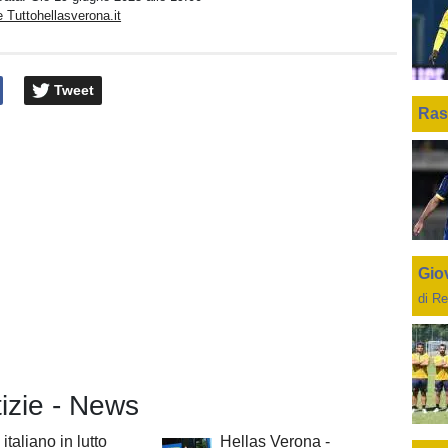
 Tuttohellasverona.it
Tweet
Ras
Giov
di Re
tizie - News
italiano in lutto
Hellas Verona -