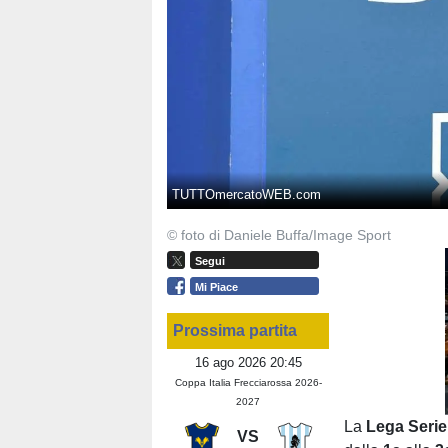
TUTTOmercatoWEB.com
© foto di Daniele Buffa/Image Sport
Segui
Mi Piace
Prossima partita
16 ago 2026 20:45
Coppa Italia Frecciarossa 2026-
2027
La
Lega Seri
VS