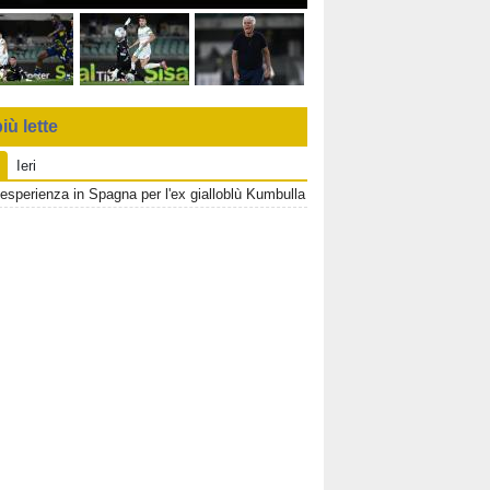
iù lette
Ieri
esperienza in Spagna per l'ex gialloblù Kumbulla