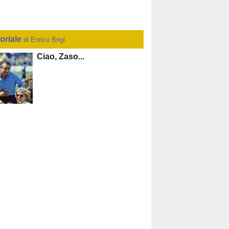
toriale
di Enrico Brigi
Ciao, Zaso...