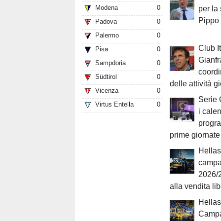
Modena
0
per la
Pippo
Padova
0
Palermo
0
Club It
Pisa
0
Gianfr
Sampdoria
0
coordi
Südtirol
0
delle attività g
Vicenza
0
Serie 
Virtus Entella
0
i cale
progr
prime giornate
Hellas
campa
2026/2
alla vendita li
Hellas
Campa