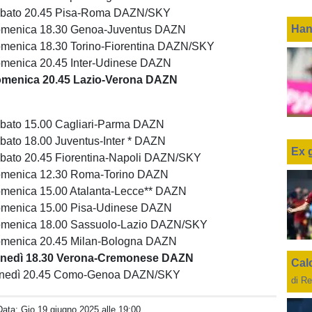
abato 20.45 Pisa-Roma DAZN/SKY
Han
omenica 18.30 Genoa-Juventus DAZN
menica 18.30 Torino-Fiorentina DAZN/SKY
menica 20.45 Inter-Udinese DAZN
omenica 20.45 Lazio-Verona DAZN
bato 15.00 Cagliari-Parma DAZN
bato 18.00 Juventus-Inter * DAZN
Ex 
bato 20.45 Fiorentina-Napoli DAZN/SKY
omenica 12.30 Roma-Torino DAZN
menica 15.00 Atalanta-Lecce** DAZN
omenica 15.00 Pisa-Udinese DAZN
omenica 18.00 Sassuolo-Lazio DAZN/SKY
omenica 20.45 Milan-Bologna DAZN
unedì 18.30 Verona-Cremonese DAZN
Cal
unedì 20.45 Como-Genoa DAZN/SKY
di Re
Data:
Gio 19 giugno 2025 alle 19:00