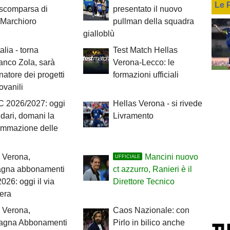
Le 
 scomparsa di
presentato il nuovo
 Marchioro
pullman della squadra
gialloblù
alia - torna
Test Match Hellas
anco Zola, sarà
Verona-Lecco: le
natore dei progetti
formazioni ufficiali
iovanili
C 2026/2027: oggi
Hellas Verona - si rivede
ndari, domani la
Livramento
ammazione delle
 Verona,
Mancini nuovo
UFFICIALE
gna abbonamenti
ct azzurro, Ranieri è il
026: oggi il via
Direttore Tecnico
bera
 Verona,
Caos Nazionale: con
gna Abbonamenti
Pirlo in bilico anche