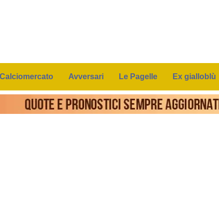
Calciomercato
Avversari
Le Pagelle
Ex gialloblù