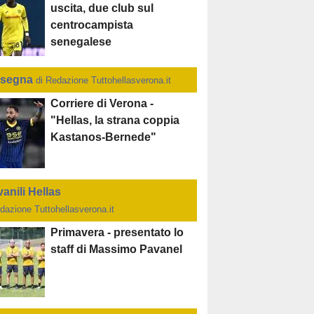
uscita, due club sul
centrocampista
senegalese
segna
di Redazione Tuttohellasverona.it
Corriere di Verona -
"Hellas, la strana coppia
Kastanos-Bernede"
anili Hellas
dazione Tuttohellasverona.it
Primavera - presentato lo
staff di Massimo Pavanel