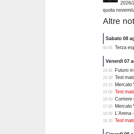
2026/
quota novemil
Altre not
Sabato 08 a
Terza es
00:05
Venerdì 07 
Futuro in 
23:45
Test matc
23:30
Mercato Ve
23:15
Test match
23:00
Corriere
18:00
Mercato V
17:00
L'Arena 
16:00
Test mat
15:30