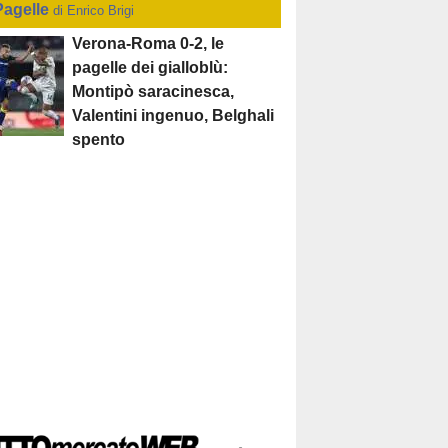
Pagelle
di Enrico Brigi
Verona-Roma 0-2, le
pagelle dei gialloblù:
Montipò saracinesca,
Valentini ingenuo, Belghali
spento