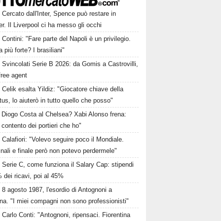
Cercato dall'Inter, Spence può restare in
r. Il Liverpool ci ha messo gli occhi
Contini: "Fare parte del Napoli è un privilegio.
a più forte? I brasiliani"
Svincolati Serie B 2026: da Gomis a Castrovilli,
 free agent
Celik esalta Yildiz: "Giocatore chiave della
us, lo aiuterò in tutto quello che posso"
Diogo Costa al Chelsea? Xabi Alonso frena:
contento dei portieri che ho"
Calafiori: "Volevo seguire poco il Mondiale.
nali e finale però non potevo perdermele"
Serie C, come funziona il Salary Cap: stipendi
 dei ricavi, poi al 45%
8 agosto 1987, l'esordio di Antognoni a
a. "I miei compagni non sono professionisti"
Carlo Conti: "Antognoni, ripensaci. Fiorentina