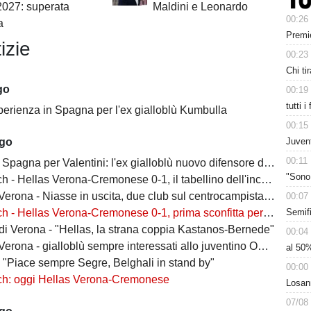
2027: superata
Maldini e Leonardo
00:26
a
Premie
izie
00:23
Chi tir
go
00:19
tutti i
perienza in Spagna per l'ex gialloblù Kumbulla
00:15
Juvent
ago
00:11
Spagna per Valentini: l'ex gialloblù nuovo difensore dell'Alaves
"Sono 
h - Hellas Verona-Cremonese 0-1, il tabellino dell'incontro
rona - Niasse in uscita, due club sul centrocampista senegalese
00:07
Semifi
 - Hellas Verona-Cremonese 0-1, prima sconfitta per i gialloblù
 di Verona - "Hellas, la strana coppia Kastanos-Bernede"
00:04
erona - gialloblù sempre interessati allo juventino Owusu
al 50%
- "Piace sempre Segre, Belghali in stand by"
00:00
ch: oggi Hellas Verona-Cremonese
Losann
07/08