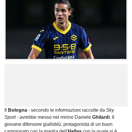
Unmute
Loaded
:
100.00%
Il
Bologna
- secondo le informazioni raccolte da
Sky
Sport
- avrebbe messo nel mirino Daniele
Ghilardi
. Il
giovane difensore gialloblù, protagonista di un buon
campionato con la maglia dell'
Hellas
con la quale si è