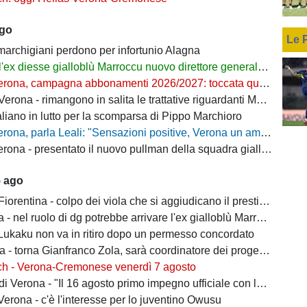
ago
Le 
 marchigiani perdono per infortunio Alagna
l'ex diesse gialloblù Marroccu nuovo direttore generale della Reggina
rona, campagna abbonamenti 2026/2027: toccata quota 11mila
ona - rimangono in salita le trattative riguardanti Montipò e Segre
aliano in lutto per la scomparsa di Pippo Marchioro
, parla Leali: "Sensazioni positive, Verona un ambiente dove si può lavorare bene"
rona - presentato il nuovo pullman della squadra gialloblù
5 ago
ntina - colpo dei viola che si aggiudicano il prestito dal Real di Mastantuono
- nel ruolo di dg potrebbe arrivare l'ex gialloblù Marroccu
 Lukaku non va in ritiro dopo un permesso concordato
 torna Gianfranco Zola, sarà coordinatore dei progetti delle attività giovanili
ch - Verona-Cremonese venerdì 7 agosto
 Verona - "Il 16 agosto primo impegno ufficiale con la Coppa Italia"
erona - c'è l'interesse per lo juventino Owusu