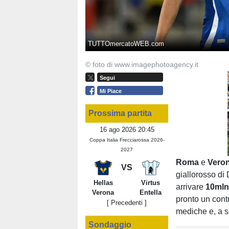
TUTTOmercatoWEB.com
© foto di www.imagephotoagency.it
Segui
Mi Piace
Prossima partita
16 ago 2026 20:45
Coppa Italia Frecciarossa 2026-
2027
Roma
e
Vero
VS
giallorosso di
Hellas
Virtus
arrivare
10ml
Verona
Entella
pronto un contr
[ Precedenti ]
mediche e, a se
Sondaggio