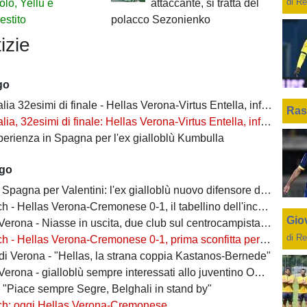
di Re
lo, Yellu e
attaccante, si tratta del
estito
polacco Sezonienko
izie
go
2esimi di finale - Hellas Verona-Virtus Entella, informazioni biglietti settore OSPITI
Ras
, 32esimi di finale: Hellas Verona-Virtus Entella, informazioni sui biglietti
perienza in Spagna per l'ex gialloblù Kumbulla
ago
Spagna per Valentini: l'ex gialloblù nuovo difensore dell'Alaves
h - Hellas Verona-Cremonese 0-1, il tabellino dell'incontro
Giov
rona - Niasse in uscita, due club sul centrocampista senegalese
di Re
 - Hellas Verona-Cremonese 0-1, prima sconfitta per i gialloblù
 di Verona - "Hellas, la strana coppia Kastanos-Bernede"
erona - gialloblù sempre interessati allo juventino Owusu
- "Piace sempre Segre, Belghali in stand by"
ch: oggi Hellas Verona-Cremonese