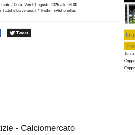
ercato
/ Data:
Ven 01 agosto 2025 alle 08:00
 Tuttohellasverona.it
/ Twitter:
@tuttohellas
Tweet
Le p
Oggi
Terza 
tizie - Calciomercato