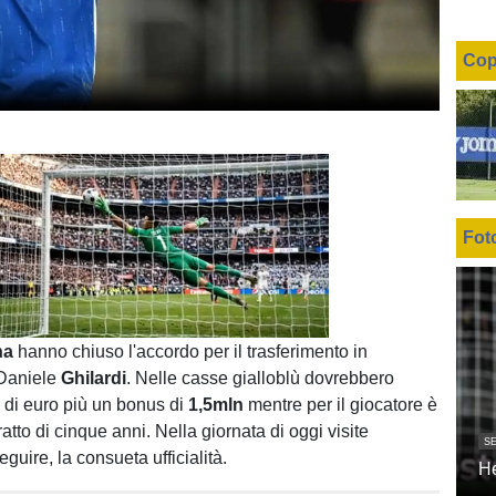
Cop
Fot
Unmute
Loaded
:
100.00%
na
hanno chiuso l'accordo per il trasferimento in
 Daniele
Ghilardi
. Nelle casse gialloblù dovrebbero
n
di euro più un bonus di
1,5mln
mentre per il giocatore è
atto di cinque anni. Nella giornata di oggi visite
SE
guire, la consueta ufficialità.
H