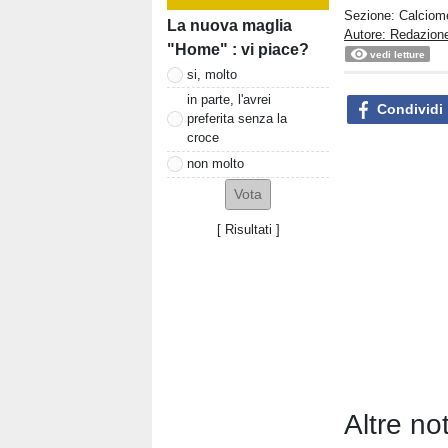
Sezione:
Calciom
La nuova maglia
Autore: Redazione
"Home" : vi piace?
vedi letture
si, molto
in parte, l'avrei
Condividi
preferita senza la
croce
non molto
[
Risultati
]
Altre no