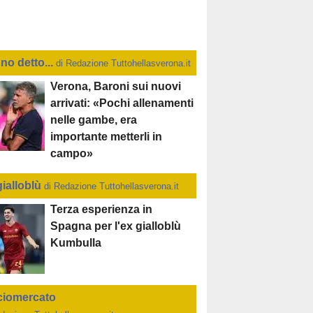
no detto...
di Redazione Tuttohellasverona.it
Verona, Baroni sui nuovi
arrivati: «Pochi allenamenti
nelle gambe, era
importante metterli in
campo»
gialloblù
di Redazione Tuttohellasverona.it
Terza esperienza in
Spagna per l'ex gialloblù
Kumbulla
ciomercato