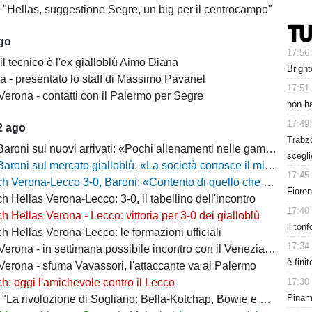
- "Hellas, suggestione Segre, un big per il centrocampo"
ago
17:56
il tecnico è l'ex gialloblù Aimo Diana
Bright
a - presentato lo staff di Massimo Pavanel
17:51
Verona - contatti con il Palermo per Segre
non ha
17:49
2 ago
Trabz
 sui nuovi arrivati: «Pochi allenamenti nelle gambe, era importante metterli in campo»
scegli
 sul mercato gialloblù: «La società conosce il mio progetto, la mia garanzia è Sogliano»
17:45
a-Lecco 3-0, Baroni: «Contento di quello che ho visto, la strada è questa e non torneremo indietro»
Fiore
h Hellas Verona-Lecco: 3-0, il tabellino dell'incontro
17:40
h Hellas Verona - Lecco: vittoria per 3-0 dei gialloblù
il ton
h Hellas Verona-Lecco: le formazioni ufficiali
17:34
rona - in settimana possibile incontro con il Venezia per Montipò
è fini
Verona - sfuma Vavassori, l'attaccante va al Palermo
17:30
h: oggi l'amichevole contro il Lecco
Pinamo
La rivoluzione di Sogliano: Bella-Kotchap, Bowie e ora Belghali"