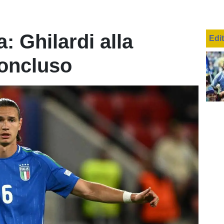
: Ghilardi alla
Edi
concluso