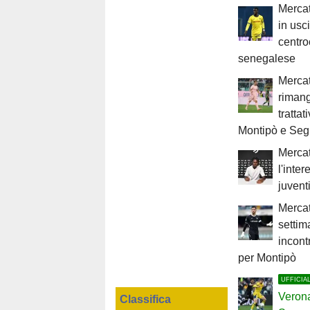
Mercat
in usc
centr
senegalese
Mercat
rimang
trattat
Montipò e Seg
Mercat
l'inter
juven
Mercat
settim
incont
per Montipò
UFFICIA
Verona
Classifica