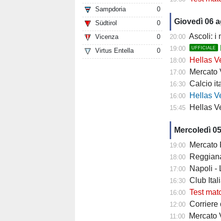
Sampdoria
0
Giovedì 06 
Südtirol
0
Ascoli: i
Vicenza
0
20:00
19:00
UFFICIALE
Virtus Entella
0
Hellas Ve
18:00
Mercato Ver
17:00
Calcio it
16:30
Hellas Verona
16:00
Hellas Ve
15:45
Mercoledì 0
Mercato Fiore
19:00
Reggiana 
18:00
Napoli -
17:00
Club Italia -
16:30
Test mat
16:00
Corriere di
12:00
Mercato V
11:00