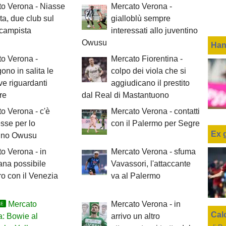
o Verona - Niasse
Mercato Verona -
ita, due club sul
gialloblù sempre
ocampista
interessati allo juventino
Owusu
Han
o Verona -
Mercato Fiorentina -
ono in salita le
colpo dei viola che si
ive riguardanti
aggiudicano il prestito
re
dal Real di Mastantuono
o Verona - c'è
Mercato Verona - contatti
esse per lo
con il Palermo per Segre
Ex 
tino Owusu
o Verona - in
Mercato Verona - sfuma
ana possibile
Vavassori, l'attaccante
ro con il Venezia
va al Palermo
Mercato
Mercato Verona - in
LE
Cal
: Bowie al
arrivo un altro