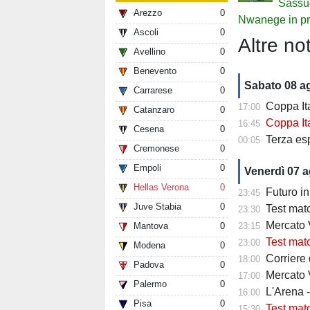
Sassuo
Arezzo
0
Nwanege in pr
Ascoli
0
Altre not
Avellino
0
Benevento
0
Sabato 08 a
Carrarese
0
Coppa Italia 3
17:00
Catanzaro
0
Coppa Italia
16:45
Cesena
0
Terza es
00:05
Cremonese
0
Empoli
0
Venerdì 07 
Hellas Verona
0
Futuro in 
23:45
Juve Stabia
0
Test matc
23:30
Mercato Ve
Mantova
0
23:15
Test match
23:00
Modena
0
Corriere
18:00
Padova
0
Mercato V
17:00
Palermo
0
L'Arena 
16:00
Pisa
0
Test mat
15:30