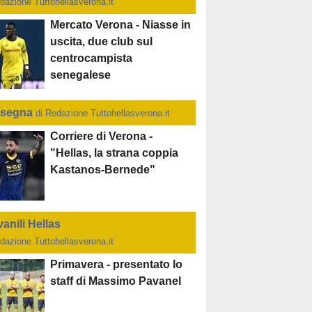
dazione Tuttohellasverona.it
Mercato Verona - Niasse in
uscita, due club sul
centrocampista
senegalese
segna
di Redazione Tuttohellasverona.it
Corriere di Verona -
"Hellas, la strana coppia
Kastanos-Bernede"
anili Hellas
dazione Tuttohellasverona.it
Primavera - presentato lo
staff di Massimo Pavanel