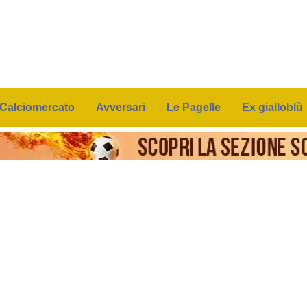
Calciomercato
Avversari
Le Pagelle
Ex gialloblù