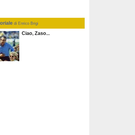
toriale
di Enrico Brigi
Ciao, Zaso...