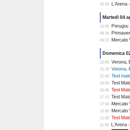
L'Arena 
10:00
Martedì 04 
Perugia: 
10:00
Primaver
09:30
Mercato 
09:15
Domenica 0
Verona, Baroni
22:00
Verona, Baroni
21:30
Test match Veron
21:00
Test Matc
20:50
Test Matc
20:40
Test Matc
17:15
Mercato Ve
17:00
Mercato 
13:00
Test Matc
12:00
L'Arena - "
11:00