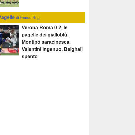
Pagelle
di Enrico Brigi
Verona-Roma 0-2, le
pagelle dei gialloblù:
Montipò saracinesca,
Valentini ingenuo, Belghali
spento