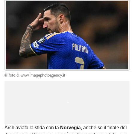
© foto di www.imagephotoagency.it
Unmute
Loaded
:
100.00%
Archiaviata la sfida con la
Norvegia
, anche se il finale del