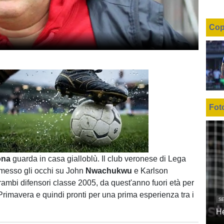
Cop
Fot
Unmute
Loaded
:
100.00%
rona
guarda in casa gialloblù. Il club veronese di Lega
a messo gli occhi su John
Nwachukwu
e Karlson
trambi difensori classe 2005, da quest'anno fuori età per
Primavera e quindi pronti per una prima esperienza tra i
SE
H