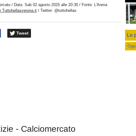
ercato
/ Data:
Sab 02 agosto 2025 alle 20:30
/ Fonte: L'Arena
 Tuttohellasverona.it
/ Twitter:
@tuttohellas
Tweet
Le p
Oggi
tizie - Calciomercato