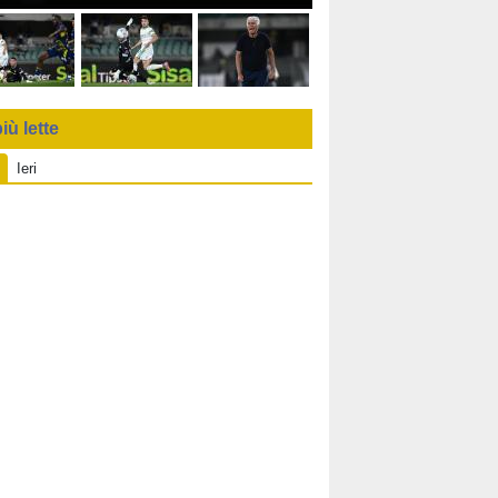
iù lette
Ieri