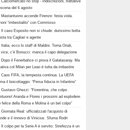
Calciomercato no stop - Indiscrezioni, trattative
oscena del 6 agosto
Mastantuono accende Firenze: festa viola.
noni “imbestialito” con Commisso
Il caso Esposito non si chiude: durissimo botta
osta tra Cagliari e agente
Italia, ecco lo staff di Maldini. Torna Oriali,
i vice, c’è Bonucci: manca il capo delegazione
Dopo il Fenerbahce ci prova il Galatasaray. Ma
ttativa col Milan per Leao è tutta da imbastire
Caos FIFA, la tempesta continua. La UEFA
ma il boicottaggio: “Persa fiducia in Infantino”
Gustavo Ghezzi: “Fiorentina, che colpo
ntuono! Aranda e Flores i prossimi ad esplodere.
 felice della Roma e Molina è un bel colpo”
Giornata Real: ufficializzati l'acquisto di
de e il rinnovo di Vinicius. Sfuma Rodri
Il colpo per la Serie A è servito: Strefezza è un