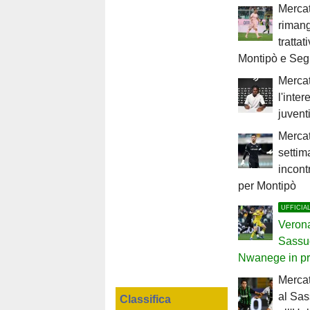
Mercat
rimang
trattat
Montipò e Seg
Mercat
l'inter
juven
Mercat
settim
incont
per Montipò
UFFICIA
Verona
Sassuo
Nwanege in pr
Merca
al Sas
Classifica