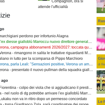
llas
Compagnon, ora si
attende l'ufficialità
izie
Ras
ago
 marchigiani perdono per infortunio Alagna
l'ex diesse gialloblù Marroccu nuovo direttore generale della Reggina
rona, campagna abbonamenti 2026/2027: toccata quota 11mila
ona - rimangono in salita le trattative riguardanti Montipò e Segre
Giov
aliano in lutto per la scomparsa di Pippo Marchioro
, parla Leali: "Sensazioni positive, Verona un ambiente dove si può lavorare bene"
di Re
rona - presentato il nuovo pullman della squadra gialloblù
5 ago
ntina - colpo dei viola che si aggiudicano il prestito dal Real di Mastantuono
- nel ruolo di dg potrebbe arrivare l'ex gialloblù Marroccu
 Lukaku non va in ritiro dopo un permesso concordato
Le 
 torna Gianfranco Zola, sarà coordinatore dei progetti delle attività giovanili