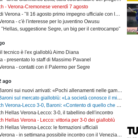
ch - Verona-Cremonese venerdì 7 agosto
 Verona - "Il 16 agosto primo impegno ufficiale con la Coppa Italia"
erona - c'è l'interesse per lo juventino Owusu
- "Hellas, suggestione Segre, un big per il centrocampo"
ago
il tecnico è l'ex gialloblù Aimo Diana
a - presentato lo staff di Massimo Pavanel
Verona - contatti con il Palermo per Segre
2 ago
 sui nuovi arrivati: «Pochi allenamenti nelle gambe, era importante metterli in campo»
 sul mercato gialloblù: «La società conosce il mio progetto, la mia garanzia è Sogliano»
a-Lecco 3-0, Baroni: «Contento di quello che ho visto, la strada è questa e non torneremo indietro»
h Hellas Verona-Lecco: 3-0, il tabellino dell'incontro
h Hellas Verona - Lecco: vittoria per 3-0 dei gialloblù
h Hellas Verona-Lecco: le formazioni ufficiali
rona - in settimana possibile incontro con il Venezia per Montipò