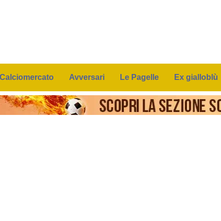
Calciomercato
Avversari
Le Pagelle
Ex gialloblù