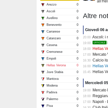
all'He
Arezzo
0
Ascoli
0
Altre not
Avellino
0
Benevento
0
Giovedì 06 
Carrarese
0
Ascoli: i
20:00
Catanzaro
0
19:00
UFFICIALE
Cesena
0
Hellas Ve
18:00
Cremonese
0
Mercato Ver
17:00
Empoli
0
Calcio it
16:30
Hellas Verona
0
Hellas Verona
16:00
Hellas Ve
Juve Stabia
0
15:45
Mantova
0
Mercoledì 0
Modena
0
Mercato Fiore
19:00
Padova
0
Reggiana 
18:00
Palermo
0
Napoli -
17:00
Pisa
0
Club Italia -
16:30