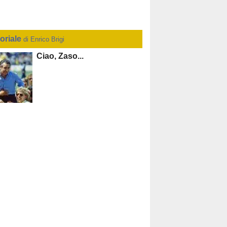
toriale
di Enrico Brigi
Ciao, Zaso...