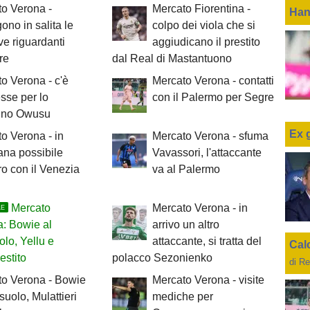
o Verona -
Mercato Fiorentina -
Han
ono in salita le
colpo dei viola che si
ive riguardanti
aggiudicano il prestito
re
dal Real di Mastantuono
o Verona - c'è
Mercato Verona - contatti
esse per lo
con il Palermo per Segre
tino Owusu
Ex 
o Verona - in
Mercato Verona - sfuma
ana possibile
Vavassori, l'attaccante
ro con il Venezia
va al Palermo
Mercato
Mercato Verona - in
LE
: Bowie al
arrivo un altro
lo, Yellu e
attaccante, si tratta del
Cal
estito
polacco Sezonienko
di Re
to Verona - Bowie
Mercato Verona - visite
suolo, Mulattieri
mediche per