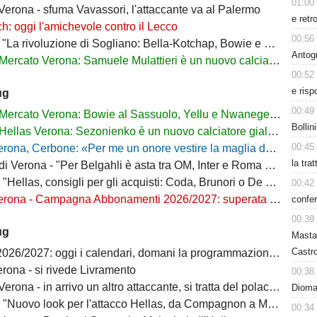
01:00
Verona - sfuma Vavassori, l'attaccante va al Palermo
e retr
h: oggi l'amichevole contro il Lecco
00:56
La rivoluzione di Sogliano: Bella-Kotchap, Bowie e ora Belghali"
Antog
Mercato Verona: Samuele Mulattieri è un nuovo calciatore gialloblù
00:52
e risp
ug
00:49
Mercato Verona: Bowie al Sassuolo, Yellu e Nwanege in prestito
Bollin
Hellas Verona: Sezonienko è un nuovo calciatore gialloblù
00:45
ona, Cerbone: «Per me un onore vestire la maglia dell'Hellas»
la tra
Verona - "Per Belgahli è asta tra OM, Inter e Roma con base fissata a 15mln"
"Hellas, consigli per gli acquisti: Coda, Brunori o De Luca?"
00:42
na - Campagna Abbonamenti 2026/2027: superata quota 10mila tessere
confer
00:39
ug
Masta
Castro
6/2027: oggi i calendari, domani la programmazione delle prime giornate
rona - si rivede Livramento
00:38
ona - in arrivo un altro attaccante, si tratta del polacco Sezonienko
Dioman
"Nuovo look per l'attacco Hellas, da Compagnon a Mulattieri"
00:34