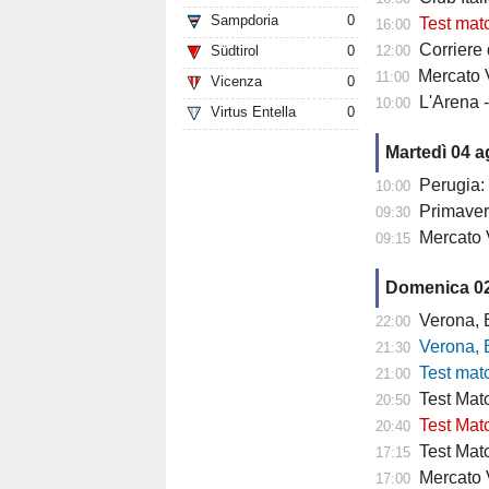
Sampdoria
0
Test mat
16:00
Corriere di
Südtirol
0
12:00
Mercato V
11:00
Vicenza
0
L'Arena 
10:00
Virtus Entella
0
Martedì 04 
Perugia: 
10:00
Primaver
09:30
Mercato 
09:15
Domenica 0
Verona, Baroni
22:00
Verona, Baroni
21:30
Test match Veron
21:00
Test Matc
20:50
Test Matc
20:40
Test Matc
17:15
Mercato Ve
17:00