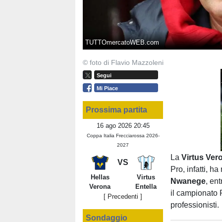
TUTTOmercatoWEB.com
© foto di Flavio Mazzoleni
Segui
Mi Piace
Prossima partita
16 ago 2026 20:45
Coppa Italia Frecciarossa 2026-
2027
La
Virtus Ve
VS
Pro, infatti, h
Hellas
Virtus
Nwanege
, en
Verona
Entella
il campionato 
[ Precedenti ]
professionisti.
Sondaggio