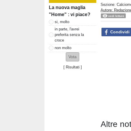
Sezione:
Calciom
La nuova maglia
Autore: Redazione
"Home" : vi piace?
vedi letture
si, molto
in parte, l'avrei
Condividi
preferita senza la
croce
non molto
[
Risultati
]
Altre no