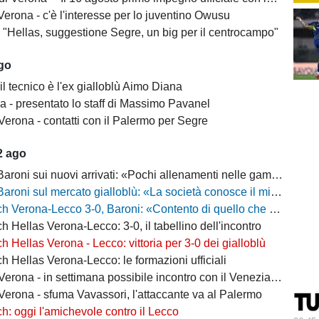
erona - c'è l'interesse per lo juventino Owusu
- "Hellas, suggestione Segre, un big per il centrocampo"
ago
il tecnico è l'ex gialloblù Aimo Diana
a - presentato lo staff di Massimo Pavanel
Verona - contatti con il Palermo per Segre
2 ago
 sui nuovi arrivati: «Pochi allenamenti nelle gambe, era importante metterli in campo»
 sul mercato gialloblù: «La società conosce il mio progetto, la mia garanzia è Sogliano»
a-Lecco 3-0, Baroni: «Contento di quello che ho visto, la strada è questa e non torneremo indietro»
h Hellas Verona-Lecco: 3-0, il tabellino dell'incontro
h Hellas Verona - Lecco: vittoria per 3-0 dei gialloblù
h Hellas Verona-Lecco: le formazioni ufficiali
rona - in settimana possibile incontro con il Venezia per Montipò
Verona - sfuma Vavassori, l'attaccante va al Palermo
h: oggi l'amichevole contro il Lecco