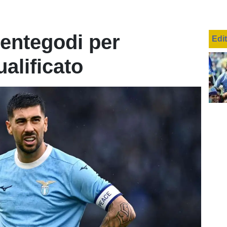
Bentegodi per
Edi
alificato