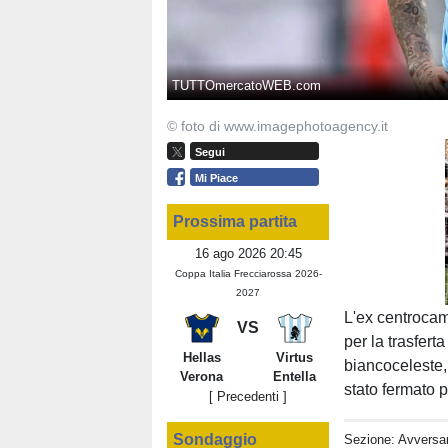
TUTTOmercatoWEB.com
© foto di www.imagephotoagency.it
Segui
Mi Piace
Prossima partita
16 ago 2026 20:45
Coppa Italia Frecciarossa 2026-
2027
L'ex centrocam
VS
per la trasfert
Hellas
Virtus
biancoceleste, 
Verona
Entella
stato fermato p
[ Precedenti ]
Sondaggio
Sezione:
Avversar