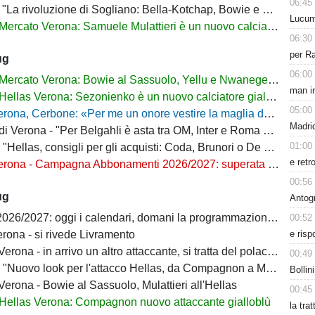
06:45
La rivoluzione di Sogliano: Bella-Kotchap, Bowie e ora Belghali"
Lucum
Mercato Verona: Samuele Mulattieri è un nuovo calciatore gialloblù
06:30
per Ra
ug
06:00
Mercato Verona: Bowie al Sassuolo, Yellu e Nwanege in prestito
man in
Hellas Verona: Sezonienko è un nuovo calciatore gialloblù
05:00
ona, Cerbone: «Per me un onore vestire la maglia dell'Hellas»
Madrid
Verona - "Per Belgahli è asta tra OM, Inter e Roma con base fissata a 15mln"
01:00
"Hellas, consigli per gli acquisti: Coda, Brunori o De Luca?"
e retr
na - Campagna Abbonamenti 2026/2027: superata quota 10mila tessere
00:56
ug
Antog
6/2027: oggi i calendari, domani la programmazione delle prime giornate
00:52
e risp
rona - si rivede Livramento
ona - in arrivo un altro attaccante, si tratta del polacco Sezonienko
00:49
"Nuovo look per l'attacco Hellas, da Compagnon a Mulattieri"
Bollin
erona - Bowie al Sassuolo, Mulattieri all'Hellas
00:45
Hellas Verona: Compagnon nuovo attaccante gialloblù
la tra