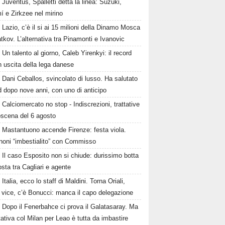
Juventus, Spalletti detta la linea: Suzuki,
í e Zirkzee nel mirino
Lazio, c’è il si ai 15 milioni della Dinamo Mosca
tkov. L’alternativa tra Pinamonti e Ivanovic
Un talento al giorno, Caleb Yirenkyi: il record
 uscita della lega danese
Dani Ceballos, svincolato di lusso. Ha salutato
 dopo nove anni, con uno di anticipo
Calciomercato no stop - Indiscrezioni, trattative
oscena del 6 agosto
Mastantuono accende Firenze: festa viola.
noni “imbestialito” con Commisso
Il caso Esposito non si chiude: durissimo botta
osta tra Cagliari e agente
Italia, ecco lo staff di Maldini. Torna Oriali,
i vice, c’è Bonucci: manca il capo delegazione
Dopo il Fenerbahce ci prova il Galatasaray. Ma
ttativa col Milan per Leao è tutta da imbastire