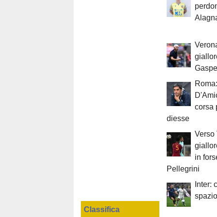
perdon
Alagn
Verona
giallo
Gaspe
Roma: 
D'Amic
corsa 
diesse
Verso
giallo
in for
Pellegrini
Inter: 
spazio
Classifica