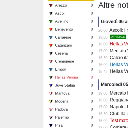
Altre not
Arezzo
0
Ascoli
0
Avellino
0
Giovedì 06 
Benevento
0
Ascoli: i
20:00
Carrarese
0
19:00
UFFICIALE
Hellas Ve
18:00
Catanzaro
0
Mercato Ver
17:00
Cesena
0
Calcio it
16:30
Cremonese
0
Hellas Verona
16:00
Empoli
0
Hellas Ve
15:45
Hellas Verona
0
Mercoledì 0
Juve Stabia
0
Mercato Fiore
Mantova
0
19:00
Reggiana 
18:00
Modena
0
Napoli -
17:00
Padova
0
Club Italia -
16:30
Palermo
0
Test mat
16:00
Pisa
0
Corriere di
12:00