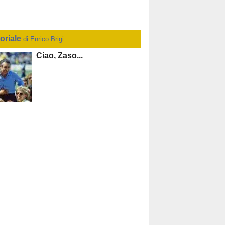
toriale
di Enrico Brigi
Ciao, Zaso...