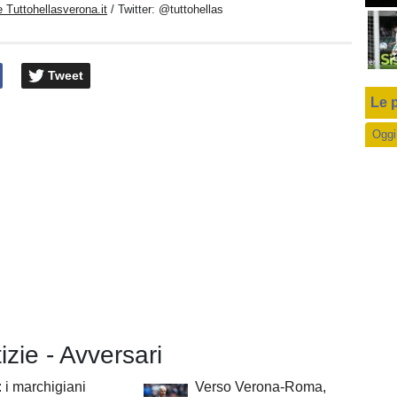
 Tuttohellasverona.it
/ Twitter:
@tuttohellas
Tweet
Le p
Oggi
izie - Avversari
: i marchigiani
Verso Verona-Roma,