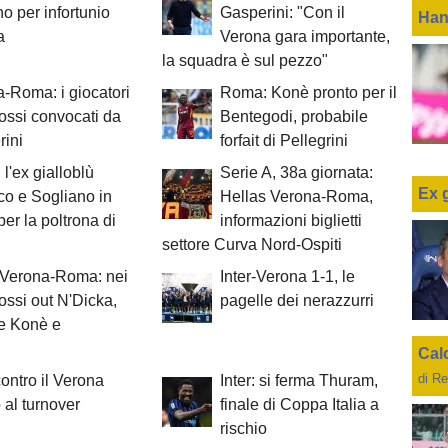
o per infortunio
Gasperini: "Con il
Han
a
Verona gara importante,
la squadra è sul pezzo"
-Roma: i giocatori
Roma: Konè pronto per il
rossi convocati da
Bentegodi, probabile
rini
forfait di Pellegrini
l'ex gialloblù
Serie A, 38a giornata:
Ex 
o e Sogliano in
Hellas Verona-Roma,
per la poltrona di
informazioni biglietti
settore Curva Nord-Ospiti
 Verona-Roma: nei
Inter-Verona 1-1, le
rossi out N'Dicka,
pagelle dei nerazzurri
se Konè e
Cal
di Re
contro il Verona
Inter: si ferma Thuram,
 al turnover
finale di Coppa Italia a
rischio