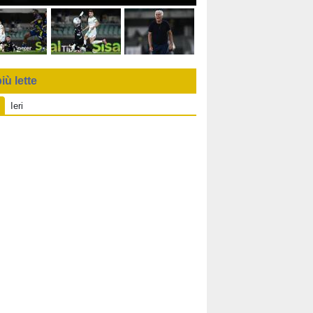
iù lette
Ieri