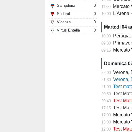
Sampdoria
0
Mercato V
11:00
L'Arena 
Südtirol
0
10:00
Vicenza
0
Martedì 04 
Virtus Entella
0
Perugia: 
10:00
Primaver
09:30
Mercato 
09:15
Domenica 0
Verona, Baroni
22:00
Verona, Baroni
21:30
Test match Veron
21:00
Test Matc
20:50
Test Matc
20:40
Test Matc
17:15
Mercato Ve
17:00
Mercato 
13:00
Test Matc
12:00