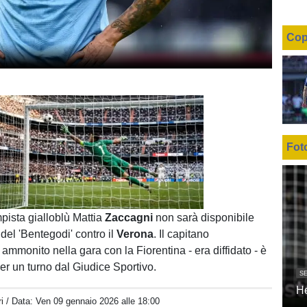
Cop
Fot
Unmute
Loaded
:
100.00%
pista gialloblù Mattia
Zaccagni
non sarà disponibile
a del 'Bentegodi' contro il
Verona
. Il capitano
ammonito nella gara con la Fiorentina - era diffidato - è
er un turno dal Giudice Sportivo.
SE
H
i
/ Data:
Ven 09 gennaio 2026 alle 18:00