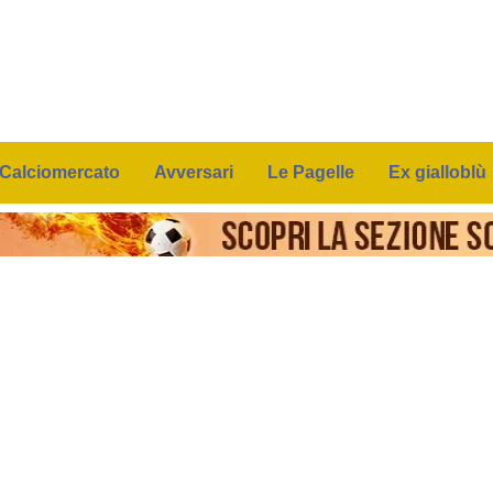
Calciomercato
Avversari
Le Pagelle
Ex gialloblù