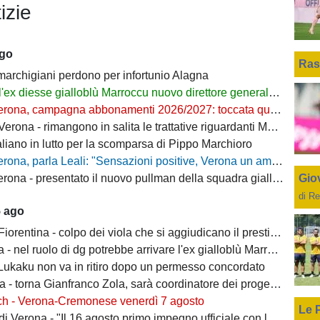
izie
ago
Ras
 marchigiani perdono per infortunio Alagna
l'ex diesse gialloblù Marroccu nuovo direttore generale della Reggina
rona, campagna abbonamenti 2026/2027: toccata quota 11mila
ona - rimangono in salita le trattative riguardanti Montipò e Segre
aliano in lutto per la scomparsa di Pippo Marchioro
, parla Leali: "Sensazioni positive, Verona un ambiente dove si può lavorare bene"
Giov
rona - presentato il nuovo pullman della squadra gialloblù
di Re
5 ago
ntina - colpo dei viola che si aggiudicano il prestito dal Real di Mastantuono
- nel ruolo di dg potrebbe arrivare l'ex gialloblù Marroccu
 Lukaku non va in ritiro dopo un permesso concordato
 torna Gianfranco Zola, sarà coordinatore dei progetti delle attività giovanili
ch - Verona-Cremonese venerdì 7 agosto
Le 
 Verona - "Il 16 agosto primo impegno ufficiale con la Coppa Italia"