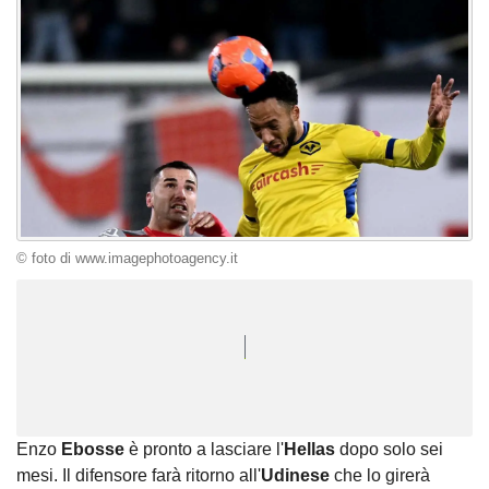
© foto di www.imagephotoagency.it
Unmute
Seek
LIVE
Remaining
-
1:17
Loaded
:
Pause
Picture-
Fullscreen
to
100.00%
in-
live,
Picture
currently
Time
behind
live
Enzo
Ebosse
è pronto a lasciare l'
Hellas
dopo solo sei
mesi. Il difensore farà ritorno all'
Udinese
che lo girerà