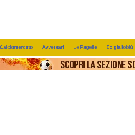
Calciomercato
Avversari
Le Pagelle
Ex gialloblù