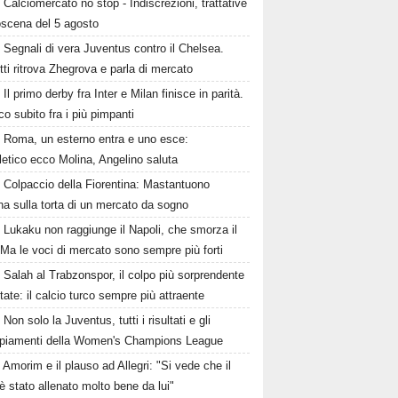
Calciomercato no stop - Indiscrezioni, trattative
oscena del 5 agosto
Segnali di vera Juventus contro il Chelsea.
tti ritrova Zhegrova e parla di mercato
Il primo derby fra Inter e Milan finisce in parità.
o subito fra i più pimpanti
Roma, un esterno entra e uno esce:
tletico ecco Molina, Angelino saluta
Colpaccio della Fiorentina: Mastantuono
ina sulla torta di un mercato da sogno
Lukaku non raggiunge il Napoli, che smorza il
Ma le voci di mercato sono sempre più forti
Salah al Trabzonspor, il colpo più sorprendente
state: il calcio turco sempre più attraente
Non solo la Juventus, tutti i risultati e gli
piamenti della Women's Champions League
Amorim e il plauso ad Allegri: "Si vede che il
è stato allenato molto bene da lui"