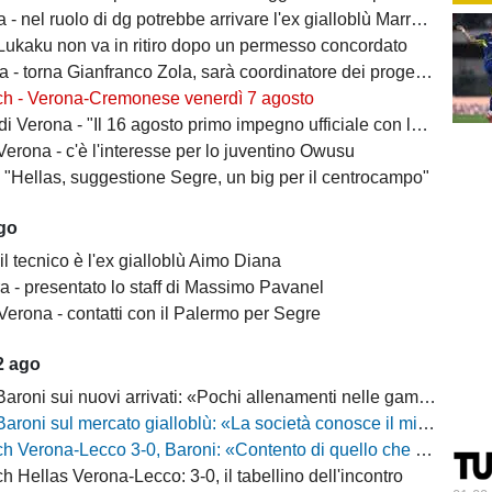
- nel ruolo di dg potrebbe arrivare l'ex gialloblù Marroccu
 Lukaku non va in ritiro dopo un permesso concordato
 torna Gianfranco Zola, sarà coordinatore dei progetti delle attività giovanili
ch - Verona-Cremonese venerdì 7 agosto
 Verona - "Il 16 agosto primo impegno ufficiale con la Coppa Italia"
erona - c'è l'interesse per lo juventino Owusu
- "Hellas, suggestione Segre, un big per il centrocampo"
ago
il tecnico è l'ex gialloblù Aimo Diana
a - presentato lo staff di Massimo Pavanel
Verona - contatti con il Palermo per Segre
2 ago
 sui nuovi arrivati: «Pochi allenamenti nelle gambe, era importante metterli in campo»
 sul mercato gialloblù: «La società conosce il mio progetto, la mia garanzia è Sogliano»
a-Lecco 3-0, Baroni: «Contento di quello che ho visto, la strada è questa e non torneremo indietro»
h Hellas Verona-Lecco: 3-0, il tabellino dell'incontro