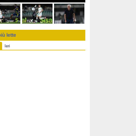
iù lette
Ieri