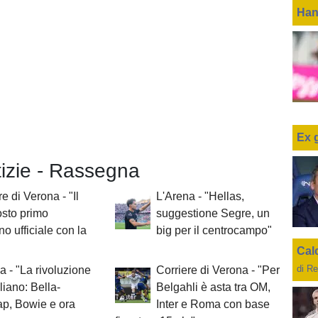
Han
Ex 
tizie - Rassegna
e di Verona - "Il
L'Arena - "Hellas,
sto primo
suggestione Segre, un
o ufficiale con la
big per il centrocampo"
Cal
di Re
a - "La rivoluzione
Corriere di Verona - "Per
liano: Bella-
Belgahli è asta tra OM,
p, Bowie e ora
Inter e Roma con base