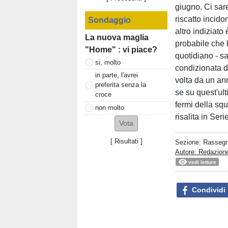
giugno. Ci sa
riscatto incid
Sondaggio
altro indiziato
La nuova maglia
probabile che l
"Home" : vi piace?
quotidiano - 
si, molto
condizionata da
in parte, l'avrei
volta da un a
preferita senza la
se su quest'ul
croce
fermi della sq
non molto
risalita in Seri
[
Risultati
]
Sezione:
Rasseg
Autore: Redazione
vedi letture
Condividi