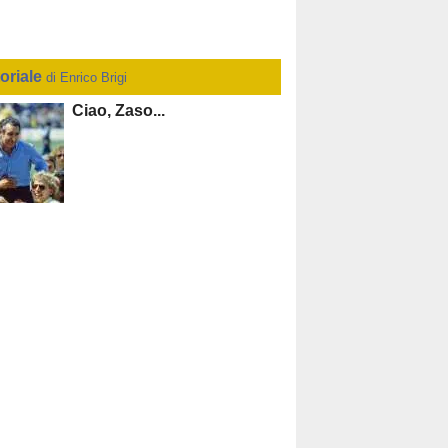
toriale
di Enrico Brigi
Ciao, Zaso...