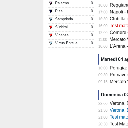
Palermo
0
Reggiana 
18:00
Pisa
0
Napoli -
17:00
Club Italia -
Sampdoria
0
16:30
Test mat
16:00
Südtirol
0
Corriere di
12:00
Vicenza
0
Mercato V
11:00
Virtus Entella
0
L'Arena 
10:00
Martedì 04 
Perugia: 
10:00
Primaver
09:30
Mercato 
09:15
Domenica 0
Verona, Baroni
22:00
Verona, Baroni
21:30
Test match Veron
21:00
Test Matc
20:50