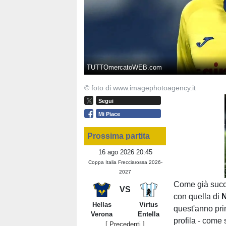
TUTTOmercatoWEB.com
© foto di www.imagephotoagency.it
Segui
Mi Piace
Prossima partita
16 ago 2026 20:45
Coppa Italia Frecciarossa 2026-
2027
Come già succ
VS
con quella di
N
Hellas
Virtus
quest'anno pri
Verona
Entella
profila - come 
[ Precedenti ]