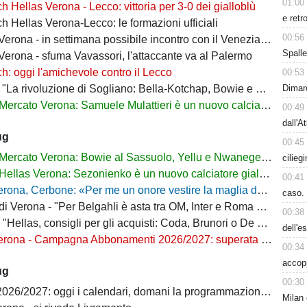
01:00
h Hellas Verona - Lecco: vittoria per 3-0 dei gialloblù
e retr
h Hellas Verona-Lecco: le formazioni ufficiali
00:56
rona - in settimana possibile incontro con il Venezia per Montipò
Spalle
Verona - sfuma Vavassori, l'attaccante va al Palermo
h: oggi l'amichevole contro il Lecco
00:53
Dimarc
La rivoluzione di Sogliano: Bella-Kotchap, Bowie e ora Belghali"
Mercato Verona: Samuele Mulattieri è un nuovo calciatore gialloblù
00:49
dall'A
ug
00:45
Mercato Verona: Bowie al Sassuolo, Yellu e Nwanege in prestito
cilieg
Hellas Verona: Sezonienko è un nuovo calciatore gialloblù
00:41
ona, Cerbone: «Per me un onore vestire la maglia dell'Hellas»
caso. 
Verona - "Per Belgahli è asta tra OM, Inter e Roma con base fissata a 15mln"
00:38
"Hellas, consigli per gli acquisti: Coda, Brunori o De Luca?"
dell'e
na - Campagna Abbonamenti 2026/2027: superata quota 10mila tessere
00:34
accop
ug
00:30
6/2027: oggi i calendari, domani la programmazione delle prime giornate
Milan 