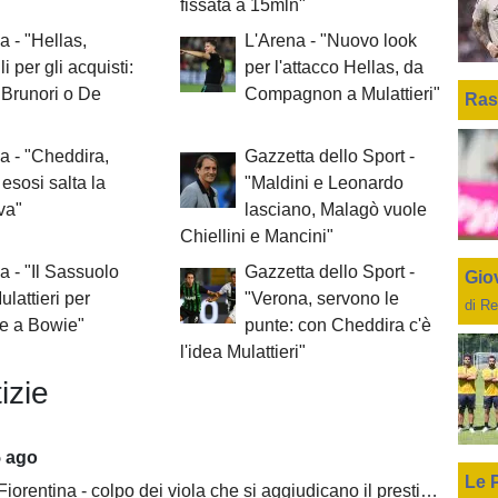
fissata a 15mln"
a - "Hellas,
L'Arena - "Nuovo look
i per gli acquisti:
per l'attacco Hellas, da
Brunori o De
Compagnon a Mulattieri"
Ras
a - "Cheddira,
Gazzetta dello Sport -
 esosi salta la
"Maldini e Leonardo
iva"
lasciano, Malagò vuole
Chiellini e Mancini"
a - "Il Sassuolo
Gazzetta dello Sport -
Giov
ulattieri per
"Verona, servono le
di Re
re a Bowie"
punte: con Cheddira c'è
l'idea Mulattieri"
izie
5 ago
Le 
ntina - colpo dei viola che si aggiudicano il prestito dal Real di Mastantuono