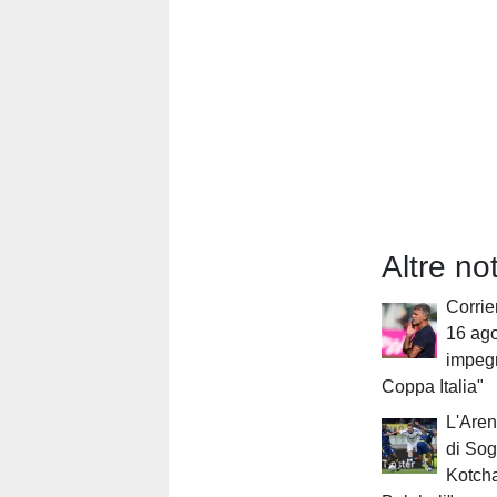
Altre no
Corrier
16 ago
impegn
Coppa Italia"
L'Aren
di Sog
Kotcha