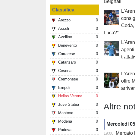
Belghali"
Classifica
L'Aren
consigl
Arezzo
0
Coda, 
Ascoli
0
Luca?"
Avellino
0
L'Aren
Benevento
0
agenti
Carrarese
0
trattat
Catanzaro
0
Cesena
0
L'Aren
Cremonese
0
offre M
Empoli
0
arriva
Hellas Verona
0
Altre not
Juve Stabia
0
Mantova
0
Modena
0
Mercoledì 0
Padova
0
Mercato Fiore
19:00