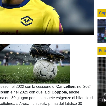
Cop
Fot
Unmute
Loaded
:
100.00%
esso nel 2022 con la cessione di
Cancellieri
, nel 2024
oslin
e nel 2025 con quella di
Coppola
, anche
SE
ma del 30 giugno per le consuete esigenze di bilancio si
H
sottolinea
L'Arena
- un'uscita prima del fatidico 30