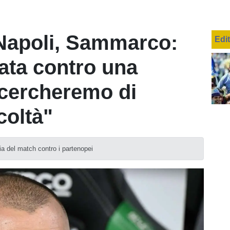
Napoli, Sammarco:
Edi
ata contro una
 cercheremo di
icoltà"
ilia del match contro i partenopei