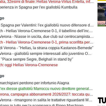
, 32esimi di finale: Hellas Verona-Virtus Entella, informazioni sui biglietti
perienza in Spagna per l'ex gialloblù Kumbulla
ago
Spagna per Valentini: l'ex gialloblù nuovo difensore dell'Alaves
h - Hellas Verona-Cremonese 0-1, il tabellino dell'incontro
rona - Niasse in uscita, due club sul centrocampista senegalese
 - Hellas Verona-Cremonese 0-1, prima sconfitta per i gialloblù
 di Verona - "Hellas, la strana coppia Kastanos-Bernede"
erona - gialloblù sempre interessati allo juventino Owusu
- "Piace sempre Segre, Belghali in stand by"
ch: oggi Hellas Verona-Cremonese
ago
 marchigiani perdono per infortunio Alagna
l'ex diesse gialloblù Marroccu nuovo direttore generale della Reggina
rona, campagna abbonamenti 2026/2027: toccata quota 11mila
ona - rimangono in salita le trattative riguardanti Montipò e Segre
aliano in lutto per la scomparsa di Pippo Marchioro