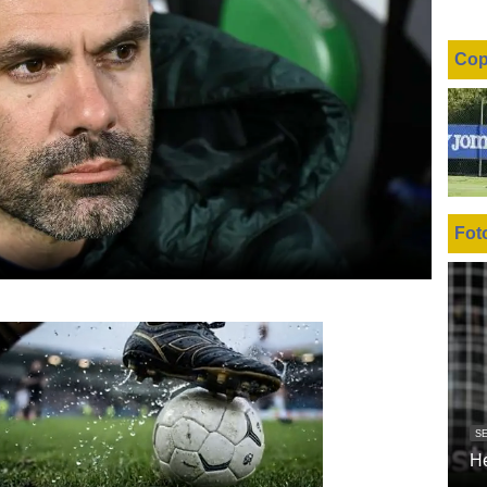
Cop
Fot
SE
H
Unmute