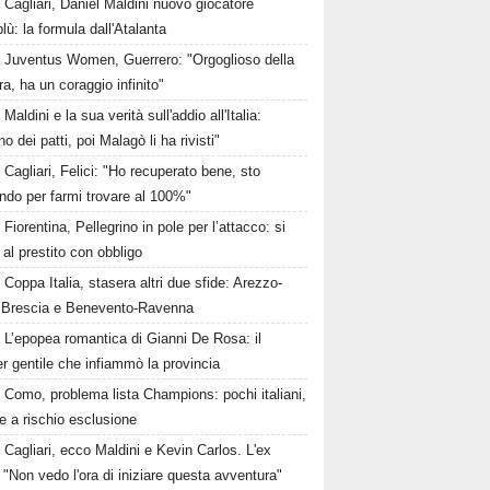
Cagliari, Daniel Maldini nuovo giocatore
lù: la formula dall'Atalanta
Juventus Women, Guerrero: "Orgoglioso della
a, ha un coraggio infinito"
Maldini e la sua verità sull'addio all'Italia:
no dei patti, poi Malagò li ha rivisti"
Cagliari, Felici: "Ho recuperato bene, sto
ndo per farmi trovare al 100%"
Fiorentina, Pellegrino in pole per l’attacco: si
 al prestito con obbligo
Coppa Italia, stasera altri due sfide: Arezzo-
 Brescia e Benevento-Ravenna
L’epopea romantica di Gianni De Rosa: il
 gentile che infiammò la provincia
Como, problema lista Champions: pochi italiani,
e a rischio esclusione
Cagliari, ecco Maldini e Kevin Carlos. L'ex
 "Non vedo l'ora di iniziare questa avventura"