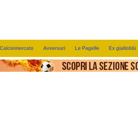
Calciomercato
Avversari
Le Pagelle
Ex gialloblù