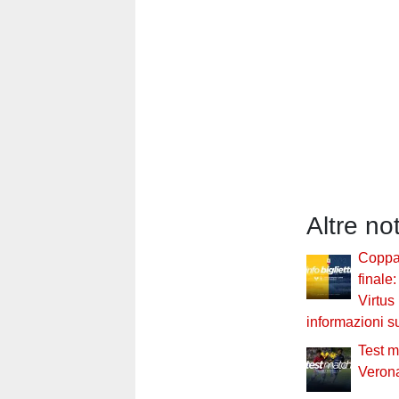
Altre no
Coppa 
finale
Virtus
informazioni sui
Test m
Veron