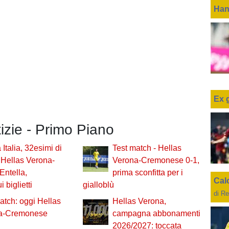
Han
Ex 
tizie - Primo Piano
Italia, 32esimi di
Test match - Hellas
: Hellas Verona-
Verona-Cremonese 0-1,
 Entella,
prima sconfitta per i
Cal
 biglietti
gialloblù
di Re
atch: oggi Hellas
Hellas Verona,
a-Cremonese
campagna abbonamenti
2026/2027: toccata