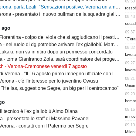
09:50
, parla Leali: "Sensazioni positive, Verona un ambiente dove si può lavorare bene"
rossob
rona - presentato il nuovo pullman della squadra gialloblù
09:43
squadr
5 ago
09:37
ntina - colpo dei viola che si aggiudicano il prestito dal Real di Mastantuono
"C'era
- nel ruolo di dg potrebbe arrivare l'ex gialloblù Marroccu
09:32
 Lukaku non va in ritiro dopo un permesso concordato
lavora
 torna Gianfranco Zola, sarà coordinatore dei progetti delle attività giovanili
09:27
ch - Verona-Cremonese venerdì 7 agosto
lavora
 Verona - "Il 16 agosto primo impegno ufficiale con la Coppa Italia"
09:21
erona - c'è l'interesse per lo juventino Owusu
Union
- "Hellas, suggestione Segre, un big per il centrocampo"
09:20
bomber
ago
09:16
il tecnico è l'ex gialloblù Aimo Diana
in nov
a - presentato lo staff di Massimo Pavanel
09:10
Verona - contatti con il Palermo per Segre
Milan: