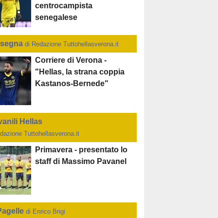
centrocampista
senegalese
segna
di Redazione Tuttohellasverona.it
Corriere di Verona -
"Hellas, la strana coppia
Kastanos-Bernede"
anili Hellas
dazione Tuttohellasverona.it
Primavera - presentato lo
staff di Massimo Pavanel
Pagelle
di Enrico Brigi