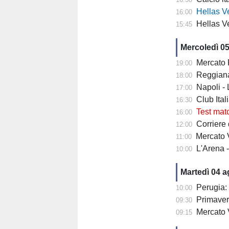
Hellas Verona
16:00
Hellas Ve
15:45
Mercoledì 0
Mercato Fiore
19:00
Reggiana 
18:00
Napoli -
17:00
Club Italia -
16:30
Test mat
16:00
Corriere di
12:00
Mercato V
11:00
L'Arena 
10:00
Martedì 04 
Perugia: 
10:00
Primaver
09:30
Mercato 
09:15