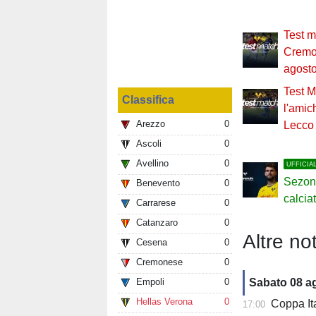
Test m
Cremo
agost
Test M
Classifica
l'amic
Arezzo
0
Lecco
Ascoli
0
Avellino
0
UFFICIA
Sezon
Benevento
0
calcia
Carrarese
0
Catanzaro
0
Altre not
Cesena
0
Cremonese
0
Empoli
0
Sabato 08 a
Hellas Verona
0
Coppa Italia 3
17:00