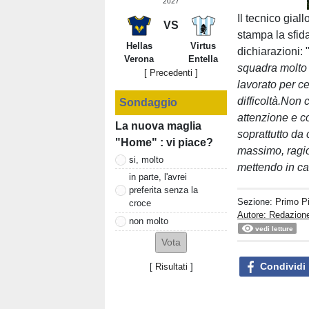
2027
Il tecnico gial
VS
stampa la sfid
Hellas
Virtus
dichiarazioni: 
Verona
Entella
squadra molto 
[ Precedenti ]
lavorato per ce
difficoltà.Non
Sondaggio
attenzione e c
La nuova maglia
soprattutto da 
"Home" : vi piace?
massimo, ragio
si, molto
mettendo in ca
in parte, l'avrei
preferita senza la
Sezione:
Primo P
croce
Autore: Redazione
non molto
vedi letture
Condividi
[
Risultati
]