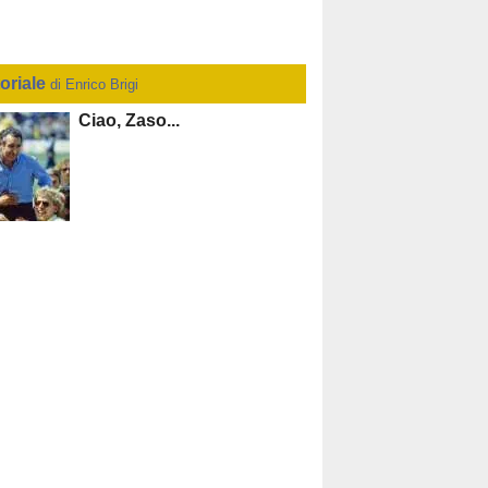
toriale
di Enrico Brigi
Ciao, Zaso...