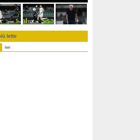
iù lette
Ieri