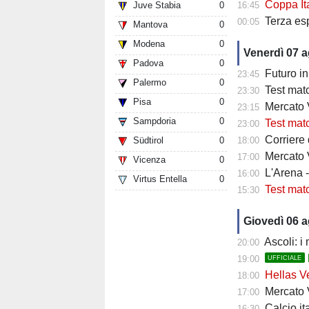
Coppa Italia
Juve Stabia
0
16:45
Terza es
00:05
Mantova
0
Modena
0
Venerdì 07 
Padova
0
Futuro in 
23:45
Palermo
0
Test matc
23:30
Pisa
0
Mercato Ve
23:15
Sampdoria
0
Test match
23:00
Corriere
Südtirol
0
18:00
Mercato V
17:00
Vicenza
0
L'Arena 
16:00
Virtus Entella
0
Test mat
15:30
Giovedì 06 
Ascoli: i
20:00
19:00
UFFICIALE
Hellas Ve
18:00
Mercato Ver
17:00
Calcio it
16:30