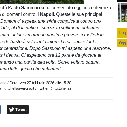
Loaded
:
100.00%
loblù Paolo
Sammarco
ha presentato oggi in conferenza
a di domani contro il
Napoli
. Queste le sue principali
"
Domani ci aspetta una sfida complicata contro una
forte, al di là delle assenze. In settimana abbiamo
Le p
rcare di fare un grande partita e provare a metterli in
 credo basterà solo tanta intensità ma anche tanta
Oggi
oncentrazione. Dopo Sassuolo mi aspetto una reazione,
chi rientra. Ci aspettano ora 12 partite da giocare al
nando una partita alla volta. Serve voltare pagina,
mpo tutto quello che abbiamo".
iano
/ Data:
Ven 27 febbraio 2026 alle 15:30
 Tuttohellasverona.it
/ Twitter:
@tuttohellas
Tweet