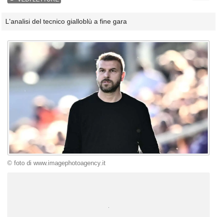
L'analisi del tecnico gialloblù a fine gara
© foto di www.imagephotoagency.it
Unmute
Loaded
:
100.00%