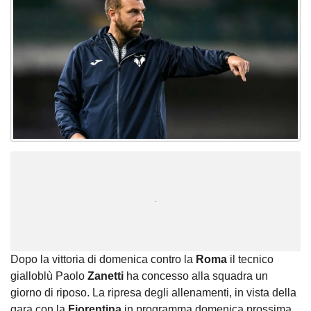
Unmute
Loaded
:
100.00%
Dopo la vittoria di domenica contro la
Roma
il tecnico
gialloblù Paolo
Zanetti
ha concesso alla squadra un
giorno di riposo. La ripresa degli allenamenti, in vista della
gara con la
Fiorentina
in programma domenica prossima