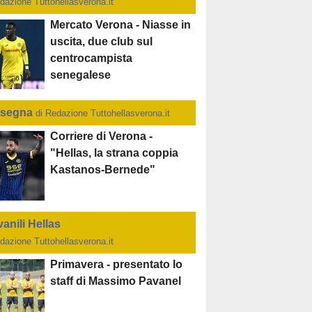
dazione Tuttohellasverona.it
Mercato Verona - Niasse in
uscita, due club sul
centrocampista
senegalese
segna
di Redazione Tuttohellasverona.it
Corriere di Verona -
"Hellas, la strana coppia
Kastanos-Bernede"
anili Hellas
dazione Tuttohellasverona.it
Primavera - presentato lo
staff di Massimo Pavanel