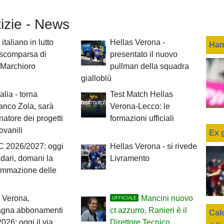
tizie - News
italiano in lutto
Hellas Verona -
Han
 scomparsa di
presentato il nuovo
 Marchioro
pullman della squadra
gialloblù
alia - torna
Test Match Hellas
anco Zola, sarà
Verona-Lecco: le
natore dei progetti
formazioni ufficiali
iovanili
Ex 
C 2026/2027: oggi
Hellas Verona - si rivede
ndari, domani la
Livramento
ammazione delle
 Verona,
Mancini nuovo
UFFICIALE
gna abbonamenti
ct azzurro, Ranieri è il
Cal
026: oggi il via
Direttore Tecnico