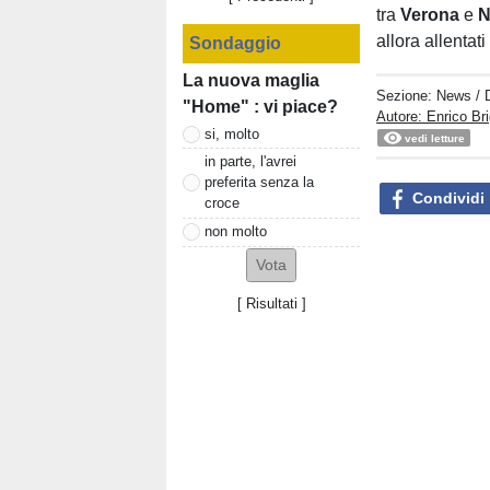
tra
Verona
e
N
allora allentat
Sondaggio
La nuova maglia
Sezione:
News
/ 
"Home" : vi piace?
Autore: Enrico Bri
si, molto
vedi letture
in parte, l'avrei
preferita senza la
Condividi
croce
non molto
[
Risultati
]