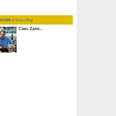
toriale
di Enrico Brigi
Ciao, Zaso...