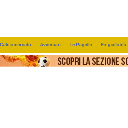
Calciomercato
Avversari
Le Pagelle
Ex gialloblù