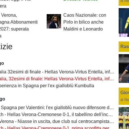
di Re
bera
 Verona,
Caos Nazionale: con
gna Abbonamenti
Pirlo in bilico anche
2027: superata
Maldini e Leonardo
a
izie
Ras
go
2esimi di finale - Hellas Verona-Virtus Entella, informazioni biglietti settore OSPITI
, 32esimi di finale: Hellas Verona-Virtus Entella, informazioni sui biglietti
perienza in Spagna per l'ex gialloblù Kumbulla
Giov
ago
di Re
Spagna per Valentini: l'ex gialloblù nuovo difensore dell'Alaves
h - Hellas Verona-Cremonese 0-1, il tabellino dell'incontro
rona - Niasse in uscita, due club sul centrocampista senegalese
 - Hellas Verona-Cremonese 0-1, prima sconfitta per i gialloblù