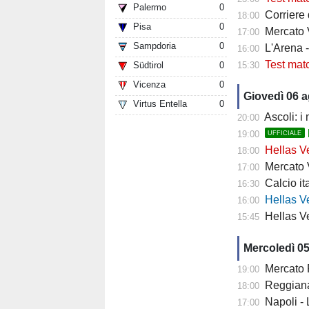
Palermo
0
Corriere
18:00
Pisa
0
Mercato V
17:00
Sampdoria
0
L'Arena 
16:00
Test mat
Südtirol
0
15:30
Vicenza
0
Giovedì 06 
Virtus Entella
0
Ascoli: i
20:00
19:00
UFFICIALE
Hellas Ve
18:00
Mercato Ver
17:00
Calcio it
16:30
Hellas Verona
16:00
Hellas Ve
15:45
Mercoledì 0
Mercato Fiore
19:00
Reggiana 
18:00
Napoli -
17:00