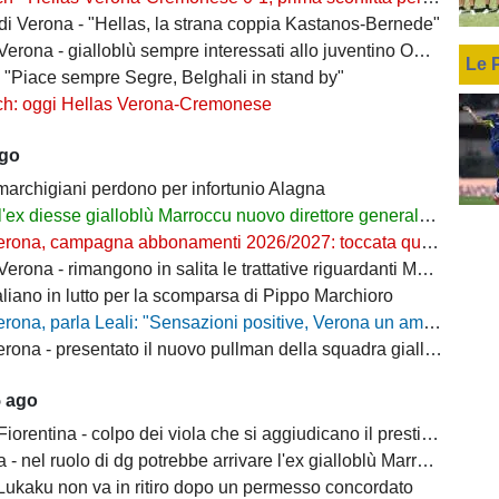
 di Verona - "Hellas, la strana coppia Kastanos-Bernede"
erona - gialloblù sempre interessati allo juventino Owusu
Le 
- "Piace sempre Segre, Belghali in stand by"
ch: oggi Hellas Verona-Cremonese
ago
 marchigiani perdono per infortunio Alagna
l'ex diesse gialloblù Marroccu nuovo direttore generale della Reggina
rona, campagna abbonamenti 2026/2027: toccata quota 11mila
ona - rimangono in salita le trattative riguardanti Montipò e Segre
aliano in lutto per la scomparsa di Pippo Marchioro
, parla Leali: "Sensazioni positive, Verona un ambiente dove si può lavorare bene"
rona - presentato il nuovo pullman della squadra gialloblù
5 ago
ntina - colpo dei viola che si aggiudicano il prestito dal Real di Mastantuono
- nel ruolo di dg potrebbe arrivare l'ex gialloblù Marroccu
 Lukaku non va in ritiro dopo un permesso concordato