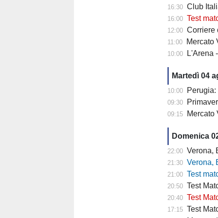
Club Italia -
16:30
Test mat
16:00
Corriere di
12:00
Mercato V
11:00
L'Arena 
10:00
Martedì 04 
Perugia: 
10:00
Primaver
09:30
Mercato 
09:15
Domenica 0
Verona, Baroni
22:00
Verona, Baroni
21:30
Test match Veron
21:00
Test Matc
20:50
Test Matc
20:40
Test Matc
17:15