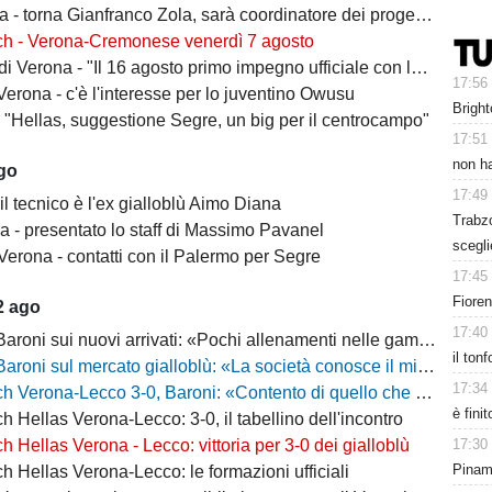
 torna Gianfranco Zola, sarà coordinatore dei progetti delle attività giovanili
ch - Verona-Cremonese venerdì 7 agosto
 Verona - "Il 16 agosto primo impegno ufficiale con la Coppa Italia"
17:56
erona - c'è l'interesse per lo juventino Owusu
Bright
- "Hellas, suggestione Segre, un big per il centrocampo"
17:51
non ha
ago
17:49
il tecnico è l'ex gialloblù Aimo Diana
Trabz
a - presentato lo staff di Massimo Pavanel
scegli
Verona - contatti con il Palermo per Segre
17:45
Fiore
2 ago
17:40
 sui nuovi arrivati: «Pochi allenamenti nelle gambe, era importante metterli in campo»
il ton
 sul mercato gialloblù: «La società conosce il mio progetto, la mia garanzia è Sogliano»
17:34
a-Lecco 3-0, Baroni: «Contento di quello che ho visto, la strada è questa e non torneremo indietro»
è fini
h Hellas Verona-Lecco: 3-0, il tabellino dell'incontro
17:30
h Hellas Verona - Lecco: vittoria per 3-0 dei gialloblù
Pinamo
h Hellas Verona-Lecco: le formazioni ufficiali