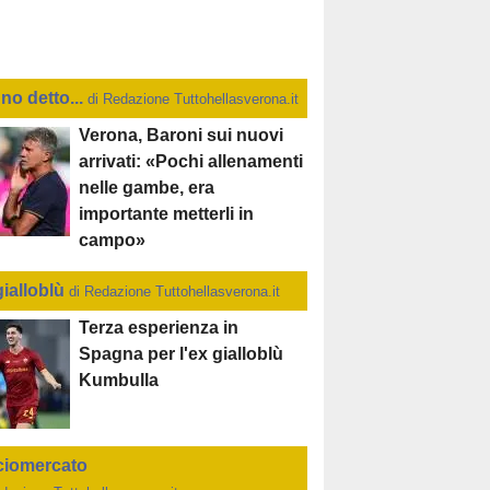
no detto...
di Redazione Tuttohellasverona.it
Verona, Baroni sui nuovi
arrivati: «Pochi allenamenti
nelle gambe, era
importante metterli in
campo»
gialloblù
di Redazione Tuttohellasverona.it
Terza esperienza in
Spagna per l'ex gialloblù
Kumbulla
ciomercato