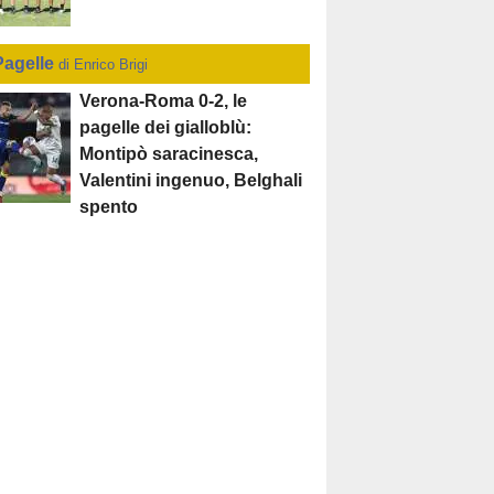
Pagelle
di Enrico Brigi
Verona-Roma 0-2, le
pagelle dei gialloblù:
Montipò saracinesca,
Valentini ingenuo, Belghali
spento