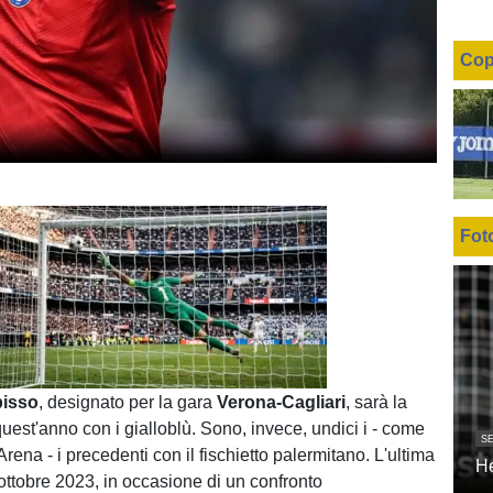
Cop
Fot
Unmute
Loaded
:
100.00%
isso
, designato per la gara
Verona-Cagliari
, sarà la
uest'anno con i gialloblù. Sono, invece, undici i - come
SE
Arena - i precedenti con il fischietto palermitano. L'ultima
H
l'ottobre 2023, in occasione di un confronto