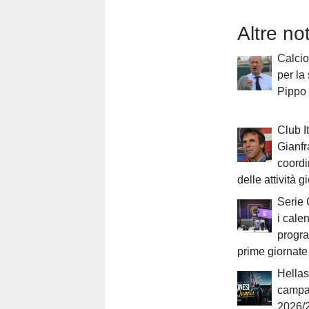
Altre no
Calcio 
per la
Pippo
Club It
Gianfr
coordi
delle attività g
Serie 
i cale
progr
prime giornate
Hellas
campa
2026/2