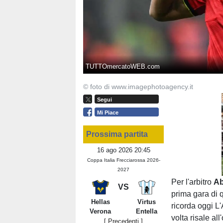
TUTTOmercatoWEB.com
© foto di www.imagephotoagency.it
Segui
Mi Piace
Prossima partita
16 ago 2026 20:45
Coppa Italia Frecciarossa 2026-
2027
Per l'arbitro
Ab
VS
prima gara di q
Hellas
Virtus
ricorda oggi L'
Verona
Entella
volta risale al
[ Precedenti ]