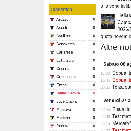
alla vendita li
Classifica
Hellas
Arezzo
0
Campa
Ascoli
0
2026/
Avellino
0
quota novemil
Benevento
0
Altre not
Carrarese
0
Catanzaro
0
Sabato 08 a
Cesena
0
Coppa Italia 3
17:00
Cremonese
0
Coppa Italia
16:45
Empoli
0
Terza es
00:05
Hellas Verona
0
Venerdì 07 
Juve Stabia
0
Futuro in 
Mantova
0
23:45
Test matc
23:30
Modena
0
Mercato Ve
23:15
Padova
0
Test match
23:00