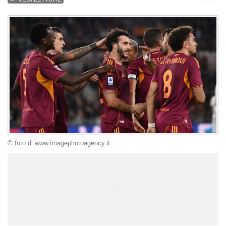
© foto di www.imagephotoagency.it
Unmute
Loaded
:
100.00%