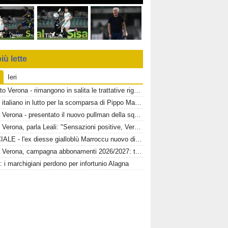
iù lette
Ieri
Mercato Verona - rimangono in salita le trattative riguardanti Montipò e Segre
Calcio italiano in lutto per la scomparsa di Pippo Marchioro
Hellas Verona - presentato il nuovo pullman della squadra gialloblù
Hellas Verona, parla Leali: "Sensazioni positive, Verona un ambiente dove si può lavorare bene"
UFFICIALE - l'ex diesse gialloblù Marroccu nuovo direttore generale della Reggina
Hellas Verona, campagna abbonamenti 2026/2027: toccata quota 11mila
: i marchigiani perdono per infortunio Alagna