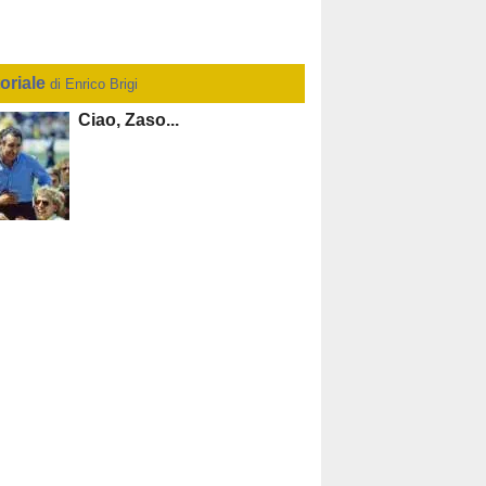
toriale
di Enrico Brigi
Ciao, Zaso...