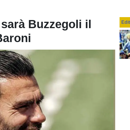
sarà Buzzegoli il
Edi
Baroni