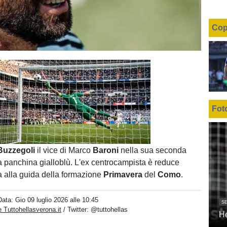
Cop
Fot
Unmute
Loaded
:
100.00%
Buzzegoli
il vice di Marco
Baroni
nella sua seconda
a panchina gialloblù. L'ex centrocampista è reduce
a alla guida della formazione
Primavera
del
Como
.
Data:
Gio 09 luglio 2026 alle 10:45
SE
 Tuttohellasverona.it
/ Twitter:
@tuttohellas
H