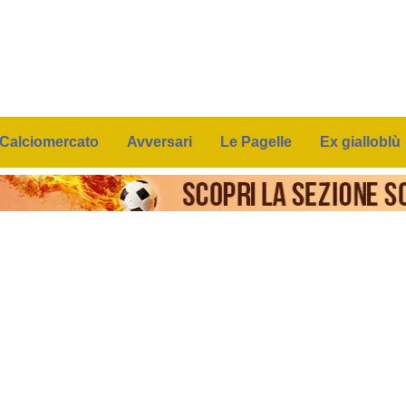
Calciomercato
Avversari
Le Pagelle
Ex gialloblù