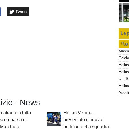
Tweet
Le p
Oggi
Ascoli
tizie - News
italiano in lutto
Hellas Verona -
 scomparsa di
presentato il nuovo
 Marchioro
pullman della squadra