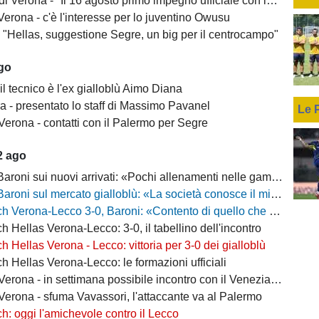
 Verona - "Il 16 agosto primo impegno ufficiale con la Coppa Italia"
erona - c'è l'interesse per lo juventino Owusu
- "Hellas, suggestione Segre, un big per il centrocampo"
ago
il tecnico è l'ex gialloblù Aimo Diana
a - presentato lo staff di Massimo Pavanel
Le 
Verona - contatti con il Palermo per Segre
2 ago
 sui nuovi arrivati: «Pochi allenamenti nelle gambe, era importante metterli in campo»
 sul mercato gialloblù: «La società conosce il mio progetto, la mia garanzia è Sogliano»
a-Lecco 3-0, Baroni: «Contento di quello che ho visto, la strada è questa e non torneremo indietro»
h Hellas Verona-Lecco: 3-0, il tabellino dell'incontro
h Hellas Verona - Lecco: vittoria per 3-0 dei gialloblù
h Hellas Verona-Lecco: le formazioni ufficiali
rona - in settimana possibile incontro con il Venezia per Montipò
Verona - sfuma Vavassori, l'attaccante va al Palermo
h: oggi l'amichevole contro il Lecco