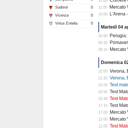
Corriere di
12:00
Mercato V
Südtirol
0
11:00
L'Arena 
10:00
Vicenza
0
Virtus Entella
0
Martedì 04 
Perugia: 
10:00
Primaver
09:30
Mercato 
09:15
Domenica 0
Verona, Baroni
22:00
Verona, Baroni
21:30
Test match Veron
21:00
Test Matc
20:50
Test Matc
20:40
Test Matc
17:15
Mercato Ve
17:00
Mercato 
13:00
Test Matc
12:00