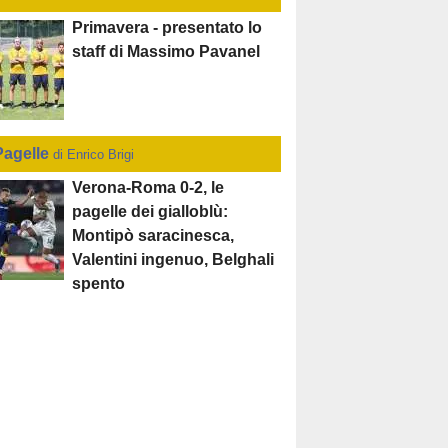
Primavera - presentato lo
staff di Massimo Pavanel
Pagelle
di Enrico Brigi
Verona-Roma 0-2, le
pagelle dei gialloblù:
Montipò saracinesca,
Valentini ingenuo, Belghali
spento