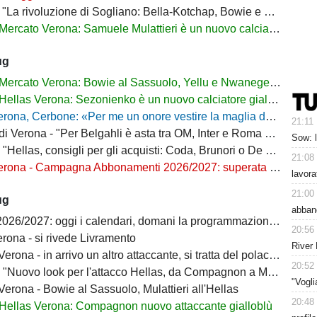
La rivoluzione di Sogliano: Bella-Kotchap, Bowie e ora Belghali"
Mercato Verona: Samuele Mulattieri è un nuovo calciatore gialloblù
ug
Mercato Verona: Bowie al Sassuolo, Yellu e Nwanege in prestito
Hellas Verona: Sezonienko è un nuovo calciatore gialloblù
ona, Cerbone: «Per me un onore vestire la maglia dell'Hellas»
21:11
Verona - "Per Belgahli è asta tra OM, Inter e Roma con base fissata a 15mln"
Sow: 
"Hellas, consigli per gli acquisti: Coda, Brunori o De Luca?"
21:08
na - Campagna Abbonamenti 2026/2027: superata quota 10mila tessere
lavora
21:00
ug
abban
6/2027: oggi i calendari, domani la programmazione delle prime giornate
20:56
rona - si rivede Livramento
River 
ona - in arrivo un altro attaccante, si tratta del polacco Sezonienko
20:52
"Nuovo look per l'attacco Hellas, da Compagnon a Mulattieri"
"Vogl
erona - Bowie al Sassuolo, Mulattieri all'Hellas
20:48
Hellas Verona: Compagnon nuovo attaccante gialloblù