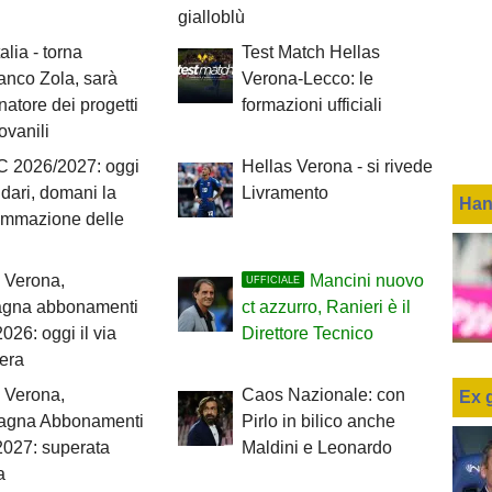
gialloblù
alia - torna
Test Match Hellas
anco Zola, sarà
Verona-Lecco: le
natore dei progetti
formazioni ufficiali
iovanili
C 2026/2027: oggi
Hellas Verona - si rivede
ndari, domani la
Livramento
Han
ammazione delle
 Verona,
Mancini nuovo
UFFICIALE
gna abbonamenti
ct azzurro, Ranieri è il
026: oggi il via
Direttore Tecnico
bera
 Verona,
Caos Nazionale: con
Ex 
gna Abbonamenti
Pirlo in bilico anche
2027: superata
Maldini e Leonardo
a