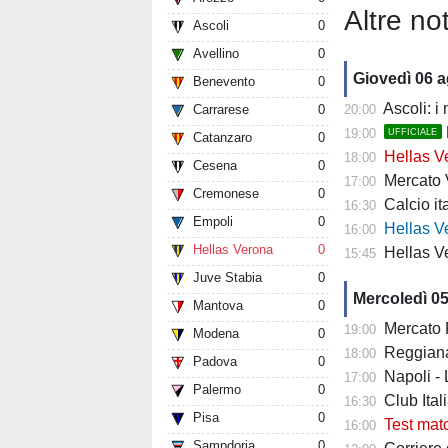
Altre not
Ascoli
0
Avellino
0
Giovedì 06 
Benevento
0
Ascoli: i
Carrarese
0
20:00
19:00
UFFICIALE
Catanzaro
0
Hellas Ve
18:00
Cesena
0
Mercato Ver
17:00
Cremonese
0
Calcio it
16:30
Empoli
0
Hellas Verona
16:00
Hellas Verona
0
Hellas Ve
15:45
Juve Stabia
0
Mercoledì 0
Mantova
0
Mercato Fiore
19:00
Modena
0
Reggiana 
18:00
Padova
0
Napoli -
17:00
Palermo
0
Club Italia -
16:30
Pisa
0
Test mat
16:00
Sampdoria
0