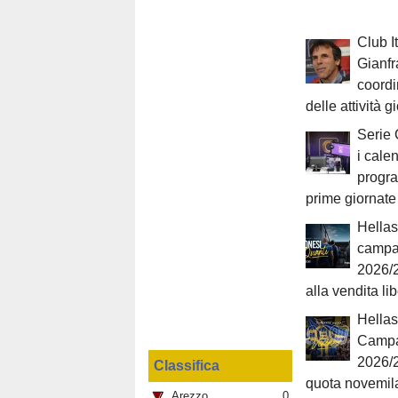
Club It
Gianfr
coordi
delle attività g
Serie 
i cale
progr
prime giornate
Hellas
campa
2026/2
alla vendita li
Hellas
Campa
2026/
Classifica
quota novemil
Arezzo
0