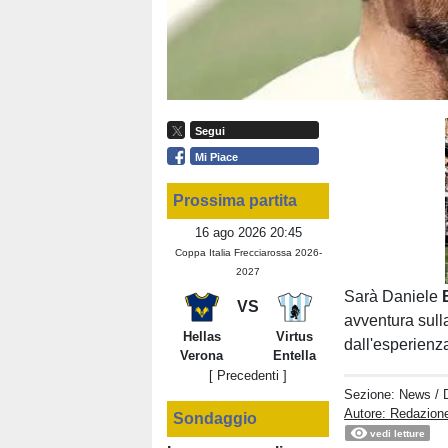
Segui
Mi Piace
Prossima partita
16 ago 2026 20:45
Coppa Italia Frecciarossa 2026-
2027
Sarà Daniele
VS
avventura sull
Hellas
Virtus
dall'esperienz
Verona
Entella
[ Precedenti ]
Sezione:
News
/ 
Autore: Redazione
Sondaggio
vedi letture