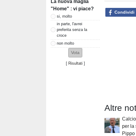
La nuova maglia
"Home" : vi piace?
Condividi
si, molto
in parte, l'avrei
preferita senza la
croce
non molto
[
Risultati
]
Altre no
Calcio 
per la
Pippo