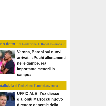
no detto...
di Redazione Tuttohellasverona.it
Verona, Baroni sui nuovi
arrivati: «Pochi allenamenti
nelle gambe, era
importante metterli in
campo»
gialloblù
di Redazione Tuttohellasverona.it
UFFICIALE - l'ex diesse
gialloblù Marroccu nuovo
direttore generale della