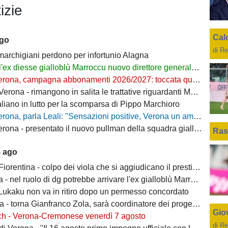
izie
Cal
ago
di Re
 marchigiani perdono per infortunio Alagna
l'ex diesse gialloblù Marroccu nuovo direttore generale della Reggina
rona, campagna abbonamenti 2026/2027: toccata quota 11mila
ona - rimangono in salita le trattative riguardanti Montipò e Segre
aliano in lutto per la scomparsa di Pippo Marchioro
, parla Leali: "Sensazioni positive, Verona un ambiente dove si può lavorare bene"
rona - presentato il nuovo pullman della squadra gialloblù
Ras
5 ago
ntina - colpo dei viola che si aggiudicano il prestito dal Real di Mastantuono
- nel ruolo di dg potrebbe arrivare l'ex gialloblù Marroccu
 Lukaku non va in ritiro dopo un permesso concordato
 torna Gianfranco Zola, sarà coordinatore dei progetti delle attività giovanili
Giov
ch - Verona-Cremonese venerdì 7 agosto
di Re