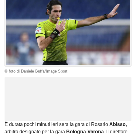
© foto di Daniele Buffa/Image Sport
Unmute
Loaded
:
100.00%
È durata pochi minuti ieri sera la gara di Rosario
Abisso
,
arbitro designato per la gara
Bologna-Verona
. Il direttore