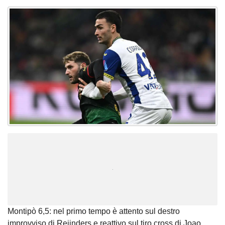
Unmute
Loaded
:
100.00%
Montipò 6,5: nel primo tempo è attento sul destro
improvviso di Reijnders e reattivo sul tiro cross di Joao