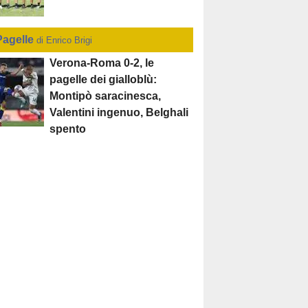
Pagelle
di Enrico Brigi
Verona-Roma 0-2, le
pagelle dei gialloblù:
Montipò saracinesca,
Valentini ingenuo, Belghali
spento