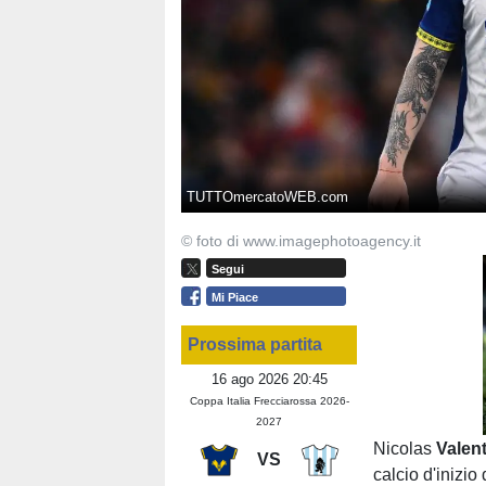
TUTTOmercatoWEB.com
© foto di www.imagephotoagency.it
Segui
Mi Piace
Prossima partita
16 ago 2026 20:45
Coppa Italia Frecciarossa 2026-
2027
Nicolas
Valen
VS
calcio d'inizio