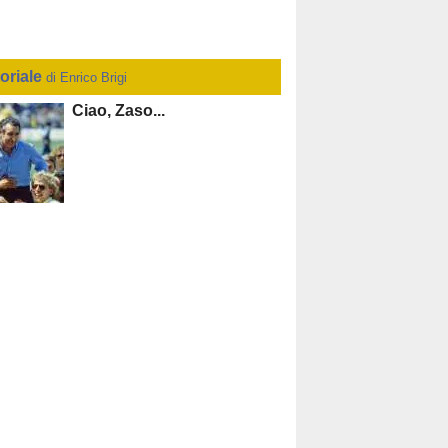
toriale
di Enrico Brigi
Ciao, Zaso...