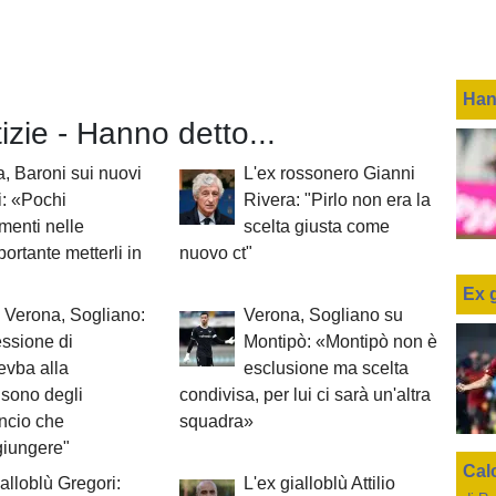
Han
tizie - Hanno detto...
, Baroni sui nuovi
L'ex rossonero Gianni
ti: «Pochi
Rivera: "Pirlo non era la
menti nelle
scelta giusta come
ortante metterli in
nuovo ct"
Ex 
 Verona, Sogliano:
Verona, Sogliano su
ssione di
Montipò: «Montipò non è
evba alla
esclusione ma scelta
 sono degli
condivisa, per lui ci sarà un'altra
ancio che
squadra»
iungere"
Cal
ialloblù Gregori:
L'ex gialloblù Attilio