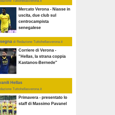
dazione Tuttohellasverona.it
Mercato Verona - Niasse in
uscita, due club sul
centrocampista
senegalese
segna
di Redazione Tuttohellasverona.it
Corriere di Verona -
"Hellas, la strana coppia
Kastanos-Bernede"
anili Hellas
dazione Tuttohellasverona.it
Primavera - presentato lo
staff di Massimo Pavanel