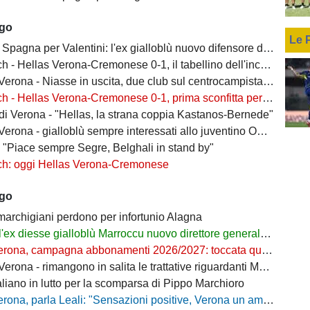
ago
Le 
Spagna per Valentini: l'ex gialloblù nuovo difensore dell'Alaves
h - Hellas Verona-Cremonese 0-1, il tabellino dell'incontro
rona - Niasse in uscita, due club sul centrocampista senegalese
 - Hellas Verona-Cremonese 0-1, prima sconfitta per i gialloblù
 di Verona - "Hellas, la strana coppia Kastanos-Bernede"
erona - gialloblù sempre interessati allo juventino Owusu
- "Piace sempre Segre, Belghali in stand by"
ch: oggi Hellas Verona-Cremonese
ago
 marchigiani perdono per infortunio Alagna
l'ex diesse gialloblù Marroccu nuovo direttore generale della Reggina
rona, campagna abbonamenti 2026/2027: toccata quota 11mila
ona - rimangono in salita le trattative riguardanti Montipò e Segre
aliano in lutto per la scomparsa di Pippo Marchioro
, parla Leali: "Sensazioni positive, Verona un ambiente dove si può lavorare bene"