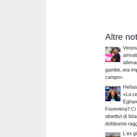
Altre no
Verona
arriva
allena
gambe, era imp
campo»
Hellas
«La ce
Eghar
Fiorentina? Ci
obiettivi di bil
dobbiamo ragg
L'ex g