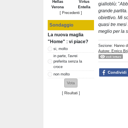
Hellas
Virtus
gialloblù: "
Abb
Verona
Entella
grande partita
[ Precedenti ]
obiettivo. Mi s
quasi tre mesi
Sondaggio
meglio per la 
La nuova maglia
"Home" : vi piace?
Sezione:
Hanno de
si, molto
Autore: Enrico Bri
in parte, l'avrei
vedi letture
preferita senza la
croce
Condividi
non molto
[
Risultati
]