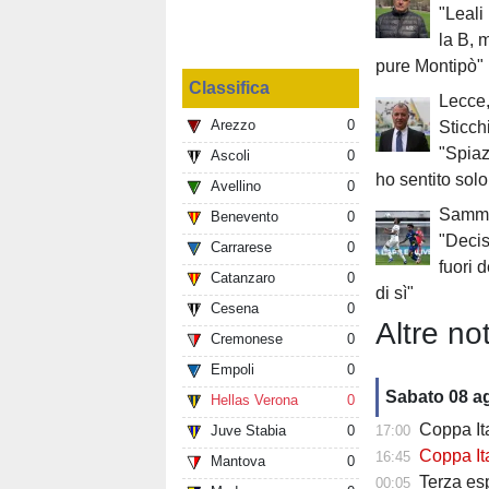
"Leali
la B, 
pure Montipò"
Classifica
Lecce,
Arezzo
0
Sticch
"Spiaz
Ascoli
0
ho sentito sol
Avellino
0
Samma
Benevento
0
"Decis
Carrarese
0
fuori 
Catanzaro
0
di sì"
Cesena
0
Altre not
Cremonese
0
Empoli
0
Sabato 08 a
Hellas Verona
0
Coppa Italia 3
Juve Stabia
0
17:00
Coppa Italia
16:45
Mantova
0
Terza es
00:05