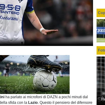
Cop
Fot
Unmute
Loaded
:
SE
100.00%
tini
ha parlato ai microfoni di DAZN a pochi minuti dal
H
 della sfida con la
Lazio
. Questo il pensiero del difensore