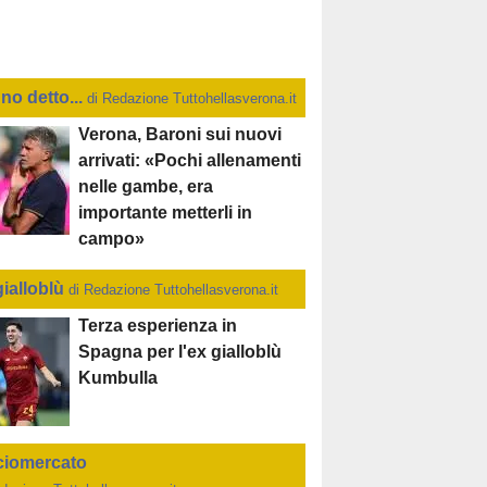
no detto...
di Redazione Tuttohellasverona.it
Verona, Baroni sui nuovi
arrivati: «Pochi allenamenti
nelle gambe, era
importante metterli in
campo»
gialloblù
di Redazione Tuttohellasverona.it
Terza esperienza in
Spagna per l'ex gialloblù
Kumbulla
ciomercato