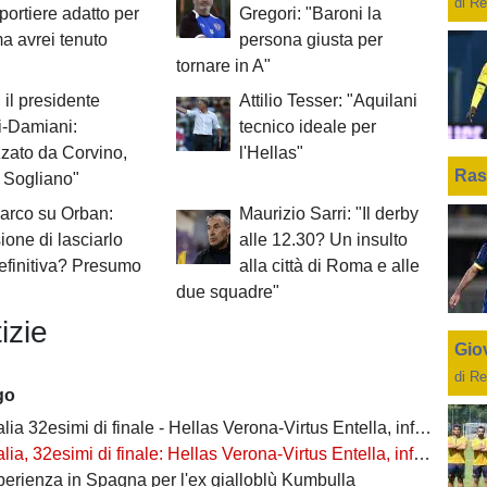
di Re
 portiere adatto per
Gregori: "Baroni la
ma avrei tenuto
persona giusta per
tornare in A"
 il presidente
Attilio Tesser: "Aquilani
i-Damiani:
tecnico ideale per
zato da Corvino,
l'Hellas"
Ras
o Sogliano"
rco su Orban:
Maurizio Sarri: "Il derby
ione di lasciarlo
alle 12.30? Un insulto
definitiva? Presumo
alla città di Roma e alle
due squadre"
izie
Giov
di Re
go
2esimi di finale - Hellas Verona-Virtus Entella, informazioni biglietti settore OSPITI
, 32esimi di finale: Hellas Verona-Virtus Entella, informazioni sui biglietti
perienza in Spagna per l'ex gialloblù Kumbulla