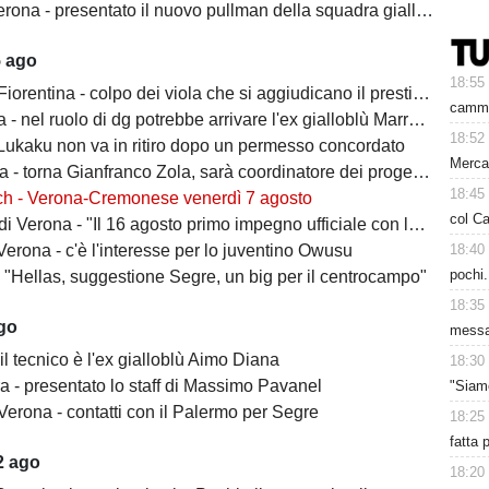
rona - presentato il nuovo pullman della squadra gialloblù
5 ago
18:55
ntina - colpo dei viola che si aggiudicano il prestito dal Real di Mastantuono
cammi
- nel ruolo di dg potrebbe arrivare l'ex gialloblù Marroccu
18:52
 Lukaku non va in ritiro dopo un permesso concordato
Merca
 torna Gianfranco Zola, sarà coordinatore dei progetti delle attività giovanili
18:45
ch - Verona-Cremonese venerdì 7 agosto
col Ca
 Verona - "Il 16 agosto primo impegno ufficiale con la Coppa Italia"
18:40
erona - c'è l'interesse per lo juventino Owusu
pochi.
- "Hellas, suggestione Segre, un big per il centrocampo"
18:35
ago
messa
il tecnico è l'ex gialloblù Aimo Diana
18:30
a - presentato lo staff di Massimo Pavanel
"Siam
Verona - contatti con il Palermo per Segre
18:25
fatta 
2 ago
18:20