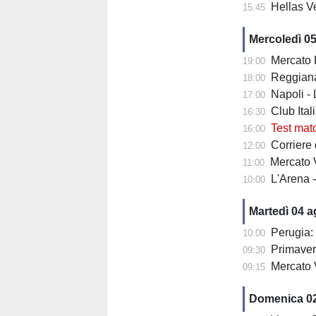
Hellas Ve
15:45
Mercoledì 0
Mercato Fiore
19:00
Reggiana 
18:00
Napoli -
17:00
Club Italia -
16:30
Test mat
16:00
Corriere di
12:00
Mercato V
11:00
L'Arena 
10:00
Martedì 04 
Perugia: 
10:00
Primaver
09:30
Mercato 
09:15
Domenica 0