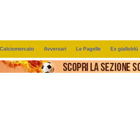
Calciomercato
Avversari
Le Pagelle
Ex gialloblù