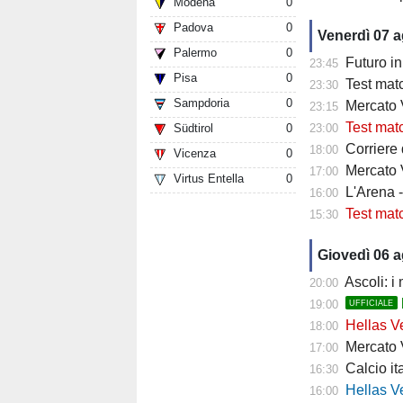
Modena
0
Padova
0
Venerdì 07 
Palermo
0
Futuro in 
23:45
Pisa
0
Test matc
23:30
Sampdoria
0
Mercato Ve
23:15
Test match
Südtirol
0
23:00
Corriere
18:00
Vicenza
0
Mercato V
17:00
Virtus Entella
0
L'Arena 
16:00
Test mat
15:30
Giovedì 06 
Ascoli: i
20:00
19:00
UFFICIALE
Hellas Ve
18:00
Mercato Ver
17:00
Calcio it
16:30
Hellas Verona
16:00