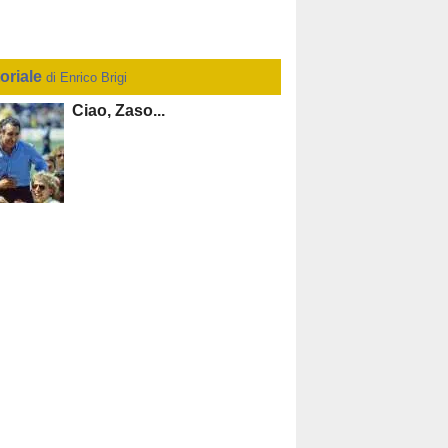
toriale
di Enrico Brigi
Ciao, Zaso...