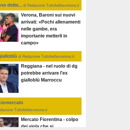
no detto...
di Redazione Tuttohellasverona.it
Verona, Baroni sui nuovi
arrivati: «Pochi allenamenti
nelle gambe, era
importante metterli in
campo»
gialloblù
di Redazione Tuttohellasverona.it
Reggiana - nel ruolo di dg
potrebbe arrivare l'ex
gialloblù Marroccu
ciomercato
dazione Tuttohellasverona.it
Mercato Fiorentina - colpo
dei viola che si