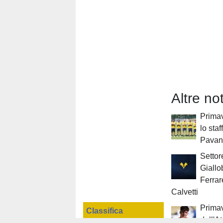
Altre not
Primav
lo sta
Pavan
Settor
Giallo
Ferrar
Calvetti
Primav
Classifica
dell'A