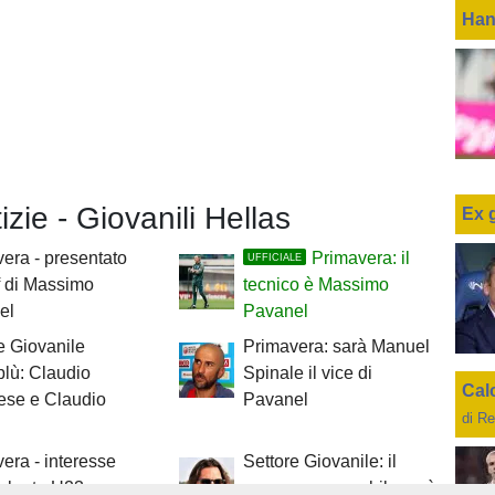
Han
izie - Giovanili Hellas
Ex 
era - presentato
Primavera: il
UFFICIALE
ff di Massimo
tecnico è Massimo
el
Pavanel
e Giovanile
Primavera: sarà Manuel
blù: Claudio
Spinale il vice di
Cal
ese e Claudio
Pavanel
di Re
era - interesse
Settore Giovanile: il
talanta U23 per
nuovo responsabile sarà