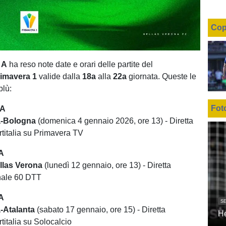
Cop
e A
ha reso note date e orari delle partite del
rimavera 1
valide dalla
18a
alla
22a
giornata. Queste le
blù:
Fot
TA
a-Bologna
(domenica 4 gennaio 2026, ore 13) - Diretta
titalia su Primavera TV
A
llas Verona
(lunedì 12 gennaio, ore 13) - Diretta
anale 60 DTT
A
SE
a-Atalanta
(sabato 17 gennaio, ore 15) - Diretta
H
titalia su Solocalcio