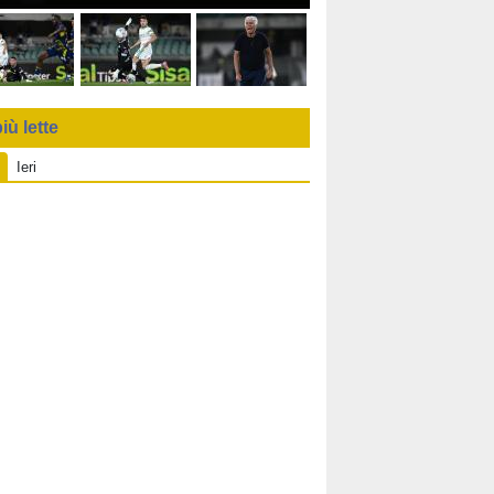
iù lette
Ieri