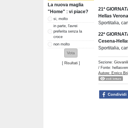
La nuova maglia
21ª GIORNAT
"Home" : vi piace?
Hellas Verona
si, molto
Sportitalia, c
in parte, l'avrei
preferita senza la
22ª GIORNAT
croce
Cesena-Hella
non molto
Sportitalia, c
Sezione:
Giovanil
[
Risultati
]
/ Fonte: hellasver
Autore: Enrico Bri
vedi letture
Condividi