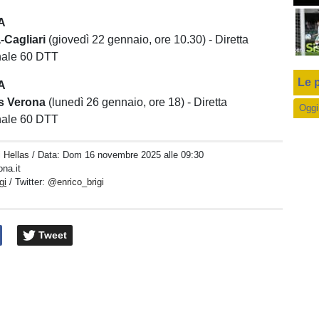
A
-Cagliari
(giovedì 22 gennaio, ore 10.30) - Diretta
anale 60 DTT
Le p
A
s Verona
(lunedì 26 gennaio, ore 18) - Diretta
Oggi
anale 60 DTT
i Hellas
/ Data:
Dom 16 novembre 2025 alle 09:30
ona.it
gi
/ Twitter:
@enrico_brigi
Tweet