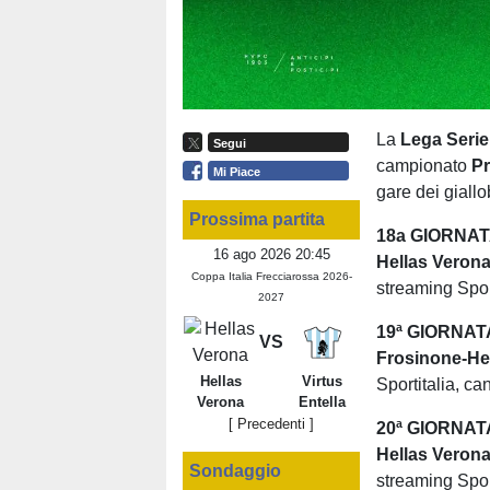
La
Lega Seri
Segui
campionato
P
Mi Piace
gare dei giallo
Prossima partita
18a GIORNA
16 ago 2026 20:45
Hellas Veron
Coppa Italia Frecciarossa 2026-
streaming Spor
2027
19ª GIORNAT
VS
Frosinone-He
Hellas
Virtus
Sportitalia, c
Verona
Entella
[ Precedenti ]
20ª GIORNAT
Hellas Veron
Sondaggio
streaming Spor