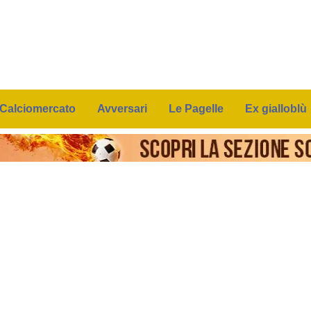
Calciomercato
Avversari
Le Pagelle
Ex gialloblù