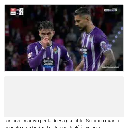
Unmute
Loaded
:
100.00%
Rinforzo in arrivo per la difesa gialloblù. Secondo quanto
riportato da
Sky Sport
il club gialloblù è vicino a