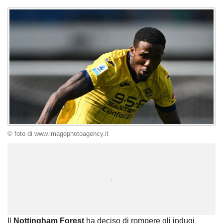
© foto di www.imagephotoagency.it
Unmute
Loaded
:
100.00%
Il
Nottingham Forest
ha deciso di rompere gli indugi