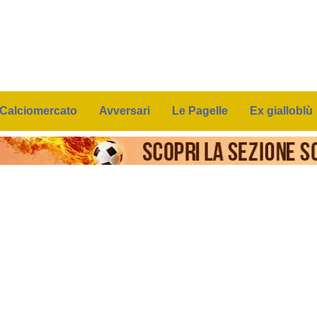
Calciomercato
Avversari
Le Pagelle
Ex gialloblù