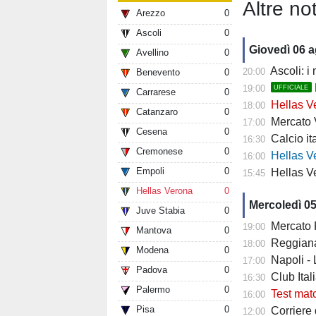
Altre not
Arezzo
0
Ascoli
0
Giovedì 06 
Avellino
0
Ascoli: i
20:00
Benevento
0
19:00
UFFICIALE
Carrarese
0
Hellas Ve
18:00
Catanzaro
0
Mercato Ver
17:00
Cesena
0
Calcio it
16:30
Cremonese
0
Hellas Verona
16:00
Empoli
0
Hellas Ve
15:45
Hellas Verona
0
Mercoledì 0
Juve Stabia
0
Mercato Fiore
19:00
Mantova
0
Reggiana 
18:00
Modena
0
Napoli -
17:00
Padova
0
Club Italia -
16:30
Palermo
0
Test mat
16:00
Pisa
0
Corriere di
12:00