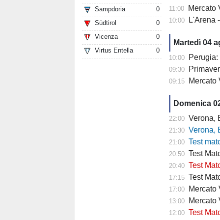
Mercato V
11:00
Sampdoria
0
L'Arena 
10:00
Südtirol
0
Vicenza
0
Martedì 04 
Virtus Entella
0
Perugia: 
10:00
Primaver
09:30
Mercato 
09:15
Domenica 0
Verona, Baroni
22:00
Verona, Baroni
21:30
Test match Veron
21:00
Test Matc
20:50
Test Matc
20:40
Test Matc
17:15
Mercato Ve
17:00
Mercato 
13:00
Test Matc
12:00