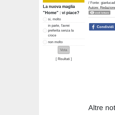
/ Fonte: gianluca
La nuova maglia
Autore: Redazione
"Home" : vi piace?
vedi letture
si, molto
in parte, l'avrei
Condividi
preferita senza la
croce
non molto
[
Risultati
]
Altre no