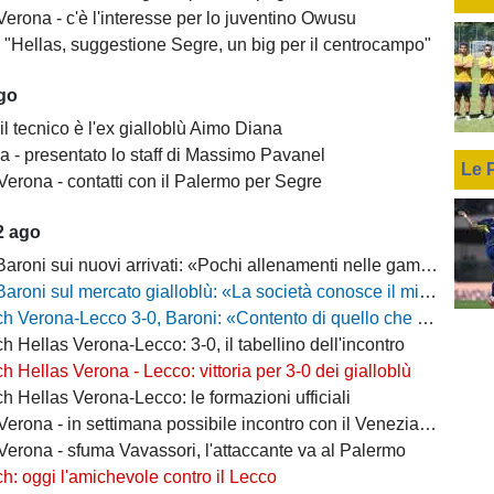
erona - c'è l'interesse per lo juventino Owusu
- "Hellas, suggestione Segre, un big per il centrocampo"
ago
il tecnico è l'ex gialloblù Aimo Diana
a - presentato lo staff di Massimo Pavanel
Le 
Verona - contatti con il Palermo per Segre
2 ago
 sui nuovi arrivati: «Pochi allenamenti nelle gambe, era importante metterli in campo»
 sul mercato gialloblù: «La società conosce il mio progetto, la mia garanzia è Sogliano»
a-Lecco 3-0, Baroni: «Contento di quello che ho visto, la strada è questa e non torneremo indietro»
h Hellas Verona-Lecco: 3-0, il tabellino dell'incontro
h Hellas Verona - Lecco: vittoria per 3-0 dei gialloblù
h Hellas Verona-Lecco: le formazioni ufficiali
rona - in settimana possibile incontro con il Venezia per Montipò
Verona - sfuma Vavassori, l'attaccante va al Palermo
h: oggi l'amichevole contro il Lecco