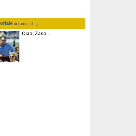
toriale
di Enrico Brigi
Ciao, Zaso...