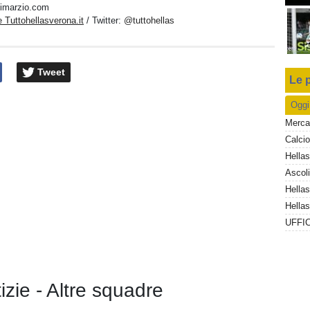
dimarzio.com
 Tuttohellasverona.it
/ Twitter:
@tuttohellas
Tweet
Le p
Oggi
Ascoli
tizie - Altre squadre