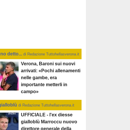
no detto...
di Redazione Tuttohellasverona.it
Verona, Baroni sui nuovi
arrivati: «Pochi allenamenti
nelle gambe, era
importante metterli in
campo»
gialloblù
di Redazione Tuttohellasverona.it
UFFICIALE - l'ex diesse
gialloblù Marroccu nuovo
direttore generale della