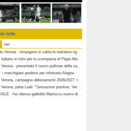
iù lette
Ieri
Mercato Verona - rimangono in salita le trattative riguardanti Montipò e Segre
Calcio italiano in lutto per la scomparsa di Pippo Marchioro
Hellas Verona - presentato il nuovo pullman della squadra gialloblù
: i marchigiani perdono per infortunio Alagna
Hellas Verona, campagna abbonamenti 2026/2027: toccata quota 11mila
Hellas Verona, parla Leali: "Sensazioni positive, Verona un ambiente dove si può lavorare bene"
UFFICIALE - l'ex diesse gialloblù Marroccu nuovo direttore generale della Reggina