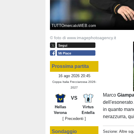
TUTTOmercatoWEB.com
© foto di www.imagephotoagency.it
Segui
Mi Piace
Prossima partita
16 ago 2026 20:45
Coppa Italia Frecciarossa 2026-
2027
Marco
Giamp
VS
dell'esonerato
Hellas
Virtus
in quanto manc
Verona
Entella
nerazzurra, qu
[ Precedenti ]
Sondaggio
Sezione:
Altre sq