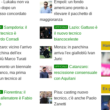
 - Lukaku non va
Empoli: un fondo
ro dopo un
americano pronto a
sso concordato
rilevare il pacchetto di
maggioranza
Sampdoria: il
Lazio: Gattuso è
LE
UFFICIALE
tecnico è
il nuovo tecnico
rdo Corradi
biancoceleste
Han
aro: vicino l'arrivo
Monza: in panchina
china dell'ex
arriva l'ex gialloblù Ivan
blù Marco Turati
Juric
pronto un biennale
Catanzaro:
UFFICIALE
anco, ma prima
rescissione consensuale
un tecnico al
con Aquilani
Ex 
Fiorentina: il
Pisa: casting nuovo
LE
allenatore è Fabio
tecnico, c'è anche Paolo
o
Zanetti