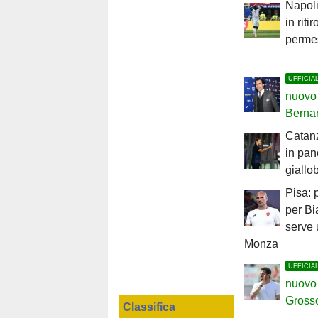
Napoli
in riti
perme
UFFICIA
nuovo 
Berna
Catanz
in pan
giallo
Pisa: 
per Bi
serve 
Monza
UFFICIA
nuovo 
Gross
Classifica