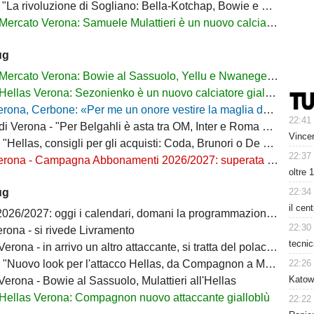
La rivoluzione di Sogliano: Bella-Kotchap, Bowie e ora Belghali"
Mercato Verona: Samuele Mulattieri è un nuovo calciatore gialloblù
ug
Mercato Verona: Bowie al Sassuolo, Yellu e Nwanege in prestito
Hellas Verona: Sezonienko è un nuovo calciatore gialloblù
ona, Cerbone: «Per me un onore vestire la maglia dell'Hellas»
22:41
Verona - "Per Belgahli è asta tra OM, Inter e Roma con base fissata a 15mln"
Vince
"Hellas, consigli per gli acquisti: Coda, Brunori o De Luca?"
22:37
na - Campagna Abbonamenti 2026/2027: superata quota 10mila tessere
oltre 
22:34
ug
il ce
6/2027: oggi i calendari, domani la programmazione delle prime giornate
22:30
rona - si rivede Livramento
tecnic
ona - in arrivo un altro attaccante, si tratta del polacco Sezonienko
22:26
"Nuovo look per l'attacco Hellas, da Compagnon a Mulattieri"
Katowi
erona - Bowie al Sassuolo, Mulattieri all'Hellas
Hellas Verona: Compagnon nuovo attaccante gialloblù
22:22