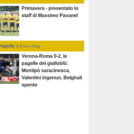
Primavera - presentato lo
staff di Massimo Pavanel
Pagelle
di Enrico Brigi
Verona-Roma 0-2, le
pagelle dei gialloblù:
Montipò saracinesca,
Valentini ingenuo, Belghali
spento