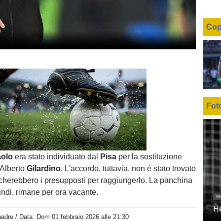
Cop
Fot
Unmute
Loaded
:
100.00%
aolo
era stato individuato dal
Pisa
per la sostituzione
 Alberto
Gilardino
. L'accordo, tuttavia, non è stato trovato
herebbero i presupposti per raggiungerlo. La panchina
indi, rimane per ora vacante.
SE
H
uadre
/ Data:
Dom 01 febbraio 2026 alle 21:30