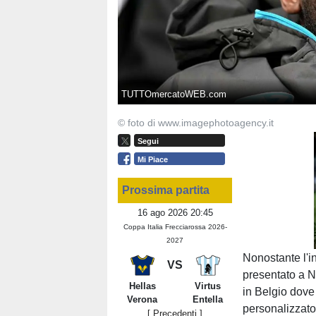
TUTTOmercatoWEB.com
© foto di www.imagephotoagency.it
Segui
Mi Piace
Prossima partita
16 ago 2026 20:45
Coppa Italia Frecciarossa 2026-
2027
Nonostante l'in
VS
presentato a N
Hellas
Virtus
in Belgio dov
Verona
Entella
personalizzato
[ Precedenti ]