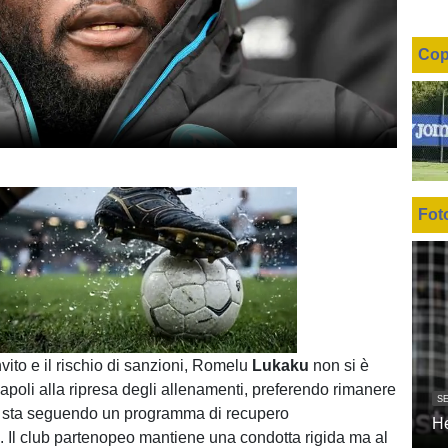
Cop
Fot
Unmute
Loaded
:
100.00%
vito e il rischio di sanzioni, Romelu
Lukaku
non si è
apoli alla ripresa degli allenamenti, preferendo rimanere
SE
e sta seguendo un programma di recupero
H
. Il club partenopeo mantiene una condotta rigida ma al