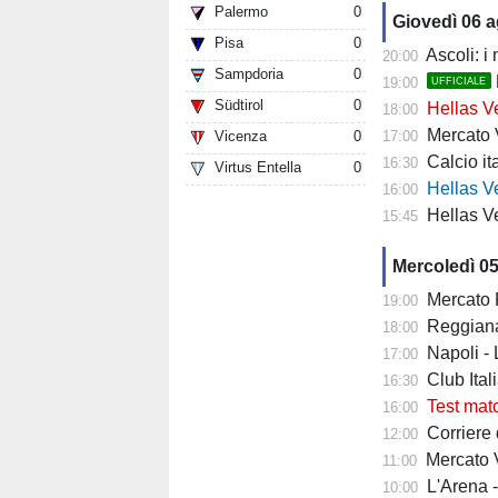
Palermo
0
Giovedì 06 
Pisa
0
Ascoli: i
20:00
Sampdoria
0
19:00
UFFICIALE
Südtirol
0
Hellas Ve
18:00
Mercato Ver
Vicenza
0
17:00
Calcio it
16:30
Virtus Entella
0
Hellas Verona
16:00
Hellas Ve
15:45
Mercoledì 0
Mercato Fiore
19:00
Reggiana 
18:00
Napoli -
17:00
Club Italia -
16:30
Test mat
16:00
Corriere di
12:00
Mercato V
11:00
L'Arena 
10:00