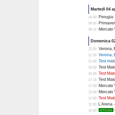
Martedì 04 
Perugia: 
10:00
Primaver
09:30
Mercato 
09:15
Domenica 0
Verona, Baroni
22:00
Verona, Baroni
21:30
Test match Veron
21:00
Test Matc
20:50
Test Matc
20:40
Test Matc
17:15
Mercato Ve
17:00
Mercato 
13:00
Test Matc
12:00
L'Arena - "
11:00
10:00
UFFICIALE