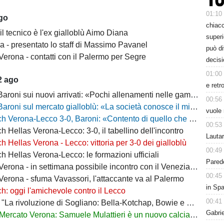
01:10
ago
chiacc
il tecnico è l'ex gialloblù Aimo Diana
superi
a - presentato lo staff di Massimo Pavanel
può d
Verona - contatti con il Palermo per Segre
decisi
01:00
2 ago
e retr
 sui nuovi arrivati: «Pochi allenamenti nelle gambe, era importante metterli in campo»
00:56
 sul mercato gialloblù: «La società conosce il mio progetto, la mia garanzia è Sogliano»
vuole 
a-Lecco 3-0, Baroni: «Contento di quello che ho visto, la strada è questa e non torneremo indietro»
00:53
h Hellas Verona-Lecco: 3-0, il tabellino dell'incontro
Lauta
h Hellas Verona - Lecco: vittoria per 3-0 dei gialloblù
00:49
h Hellas Verona-Lecco: le formazioni ufficiali
Parede
rona - in settimana possibile incontro con il Venezia per Montipò
00:45
Verona - sfuma Vavassori, l'attaccante va al Palermo
in Spa
h: oggi l'amichevole contro il Lecco
00:41
La rivoluzione di Sogliano: Bella-Kotchap, Bowie e ora Belghali"
Gabri
Mercato Verona: Samuele Mulattieri è un nuovo calciatore gialloblù