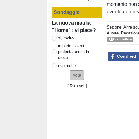
momento non s
eventuale mess
Sondaggio
La nuova maglia
Sezione:
Altre sq
"Home" : vi piace?
Autore: Redazione
si, molto
vedi letture
in parte, l'avrei
preferita senza la
Condividi
croce
non molto
[
Risultati
]