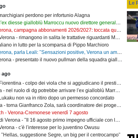
Le 
ago
 marchigiani perdono per infortunio Alagna
l'ex diesse gialloblù Marroccu nuovo direttore generale della Reggina
rona, campagna abbonamenti 2026/2027: toccata quota 11mila
ona - rimangono in salita le trattative riguardanti Montipò e Segre
aliano in lutto per la scomparsa di Pippo Marchioro
, parla Leali: "Sensazioni positive, Verona un ambiente dove si può lavorare bene"
rona - presentato il nuovo pullman della squadra gialloblù
5 ago
ntina - colpo dei viola che si aggiudicano il prestito dal Real di Mastantuono
- nel ruolo di dg potrebbe arrivare l'ex gialloblù Marroccu
 Lukaku non va in ritiro dopo un permesso concordato
 torna Gianfranco Zola, sarà coordinatore dei progetti delle attività giovanili
ch - Verona-Cremonese venerdì 7 agosto
 Verona - "Il 16 agosto primo impegno ufficiale con la Coppa Italia"
erona - c'è l'interesse per lo juventino Owusu
- "Hellas, suggestione Segre, un big per il centrocampo"