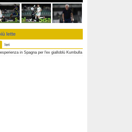
iù lette
Ieri
esperienza in Spagna per l'ex gialloblù Kumbulla