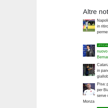
Altre no
Napoli
in riti
perme
UFFICIA
nuovo 
Berna
Catanz
in pan
giallo
Pisa: 
per Bi
serve 
Monza