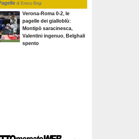
Pagelle
di Enrico Brigi
Verona-Roma 0-2, le
pagelle dei gialloblù:
Montipò saracinesca,
Valentini ingenuo, Belghali
spento