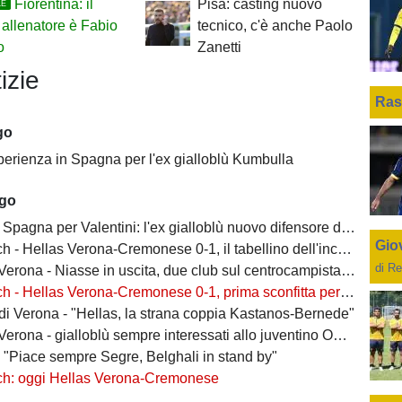
Fiorentina: il
Pisa: casting nuovo
LE
allenatore è Fabio
tecnico, c'è anche Paolo
o
Zanetti
izie
Ras
go
perienza in Spagna per l'ex gialloblù Kumbulla
ago
Spagna per Valentini: l'ex gialloblù nuovo difensore dell'Alaves
Giov
h - Hellas Verona-Cremonese 0-1, il tabellino dell'incontro
di Re
rona - Niasse in uscita, due club sul centrocampista senegalese
 - Hellas Verona-Cremonese 0-1, prima sconfitta per i gialloblù
 di Verona - "Hellas, la strana coppia Kastanos-Bernede"
erona - gialloblù sempre interessati allo juventino Owusu
- "Piace sempre Segre, Belghali in stand by"
ch: oggi Hellas Verona-Cremonese