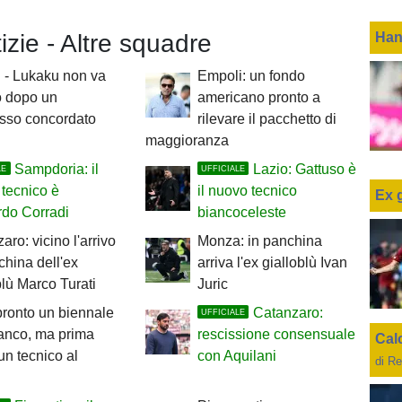
Han
tizie - Altre squadre
 - Lukaku non va
Empoli: un fondo
ro dopo un
americano pronto a
sso concordato
rilevare il pacchetto di
maggioranza
Sampdoria: il
Lazio: Gattuso è
LE
UFFICIALE
tecnico è
il nuovo tecnico
Ex 
rdo Corradi
biancoceleste
aro: vicino l'arrivo
Monza: in panchina
china dell'ex
arriva l'ex gialloblù Ivan
blù Marco Turati
Juric
pronto un biennale
Catanzaro:
UFFICIALE
anco, ma prima
rescissione consensuale
Cal
un tecnico al
con Aquilani
di Re