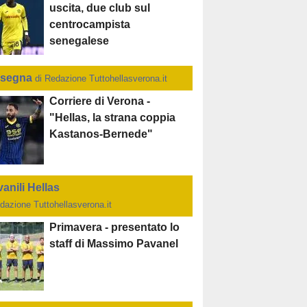
uscita, due club sul
centrocampista
senegalese
segna
di Redazione Tuttohellasverona.it
Corriere di Verona -
"Hellas, la strana coppia
Kastanos-Bernede"
anili Hellas
dazione Tuttohellasverona.it
Primavera - presentato lo
staff di Massimo Pavanel