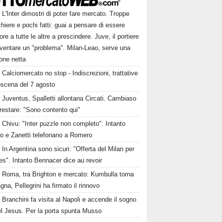
L'Inter dimostri di poter fare mercato. Troppe
hiere e pochi fatti: guai a pensare di essere
ore a tutte le altre a prescindere. Juve, il portiere
iventare un "problema". Milan-Leao, serve una
one netta
Calciomercato no stop - Indiscrezioni, trattative
oscena del 7 agosto
Juventus, Spalletti allontana Circati. Cambiaso
restare: "Sono contento qui"
Chivu: "Inter puzzle non completo". Intanto
ro e Zanetti telefonano a Romero
In Argentina sono sicuri: "Offerta del Milan per
s". Intanto Bennacer dice au revoir
Roma, tra Brighton e mercato: Kumbulla torna
gna, Pellegrini ha firmato il rinnovo
Branchini fa visita al Napoli e accende il sogno
el Jesus. Per la porta spunta Musso