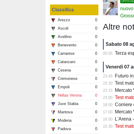
UFFICIA
nuovo 
Classifica
Gross
Arezzo
0
Altre not
Ascoli
0
Avellino
0
Sabato 08 a
Benevento
0
Terza es
Carrarese
0
00:05
Catanzaro
0
Venerdì 07 
Cesena
0
Futuro in 
23:45
Cremonese
0
Test matc
23:30
Empoli
0
Mercato Ve
23:15
Hellas Verona
0
Test match
23:00
Juve Stabia
0
Corriere
18:00
Mercato V
Mantova
0
17:00
L'Arena 
16:00
Modena
0
Test mat
15:30
Padova
0