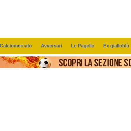
Calciomercato
Avversari
Le Pagelle
Ex gialloblù