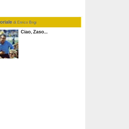
toriale
di Enrico Brigi
Ciao, Zaso...