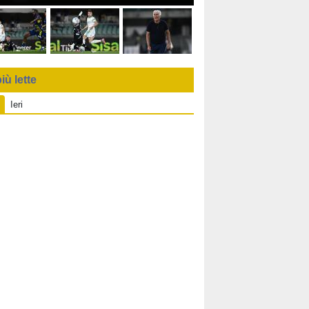
iù lette
Ieri