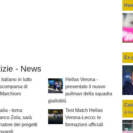
Han
Ex 
tizie - News
italiano in lutto
Hellas Verona -
 scomparsa di
presentato il nuovo
 Marchioro
pullman della squadra
gialloblù
Cal
alia - torna
Test Match Hellas
di Re
anco Zola, sarà
Verona-Lecco: le
natore dei progetti
formazioni ufficiali
iovanili