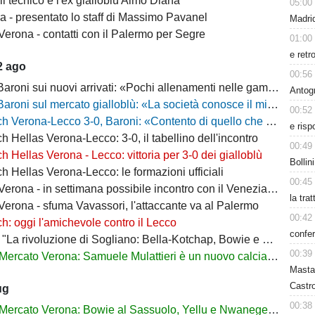
il tecnico è l'ex gialloblù Aimo Diana
05:00
a - presentato lo staff di Massimo Pavanel
Madrid
Verona - contatti con il Palermo per Segre
01:00
e retr
2 ago
00:56
 sui nuovi arrivati: «Pochi allenamenti nelle gambe, era importante metterli in campo»
Antog
 sul mercato gialloblù: «La società conosce il mio progetto, la mia garanzia è Sogliano»
00:52
a-Lecco 3-0, Baroni: «Contento di quello che ho visto, la strada è questa e non torneremo indietro»
e risp
h Hellas Verona-Lecco: 3-0, il tabellino dell'incontro
00:49
h Hellas Verona - Lecco: vittoria per 3-0 dei gialloblù
Bollin
h Hellas Verona-Lecco: le formazioni ufficiali
00:45
rona - in settimana possibile incontro con il Venezia per Montipò
la tra
Verona - sfuma Vavassori, l'attaccante va al Palermo
00:42
h: oggi l'amichevole contro il Lecco
confer
La rivoluzione di Sogliano: Bella-Kotchap, Bowie e ora Belghali"
00:39
Mercato Verona: Samuele Mulattieri è un nuovo calciatore gialloblù
Masta
Castro
ug
00:38
Mercato Verona: Bowie al Sassuolo, Yellu e Nwanege in prestito