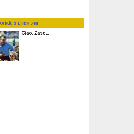
toriale
di Enrico Brigi
Ciao, Zaso...