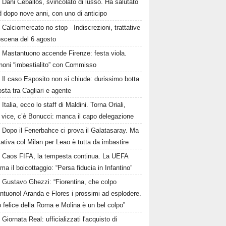
Dani Ceballos, svincolato di lusso. Ha salutato
 dopo nove anni, con uno di anticipo
Calciomercato no stop - Indiscrezioni, trattative
oscena del 6 agosto
Mastantuono accende Firenze: festa viola.
noni “imbestialito” con Commisso
Il caso Esposito non si chiude: durissimo botta
osta tra Cagliari e agente
Italia, ecco lo staff di Maldini. Torna Oriali,
i vice, c’è Bonucci: manca il capo delegazione
Dopo il Fenerbahce ci prova il Galatasaray. Ma
ttativa col Milan per Leao è tutta da imbastire
Caos FIFA, la tempesta continua. La UEFA
ma il boicottaggio: “Persa fiducia in Infantino”
Gustavo Ghezzi: “Fiorentina, che colpo
ntuono! Aranda e Flores i prossimi ad esplodere.
 felice della Roma e Molina è un bel colpo”
Giornata Real: ufficializzati l'acquisto di