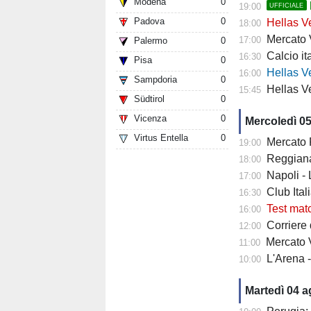
Modena
0
19:00
UFFICIALE
Padova
0
Hellas Ve
18:00
Mercato Ver
17:00
Palermo
0
Calcio it
16:30
Pisa
0
Hellas Verona
16:00
Sampdoria
0
Hellas Ve
15:45
Südtirol
0
Vicenza
0
Mercoledì 0
Virtus Entella
0
Mercato Fiore
19:00
Reggiana 
18:00
Napoli -
17:00
Club Italia -
16:30
Test mat
16:00
Corriere di
12:00
Mercato V
11:00
L'Arena 
10:00
Martedì 04 