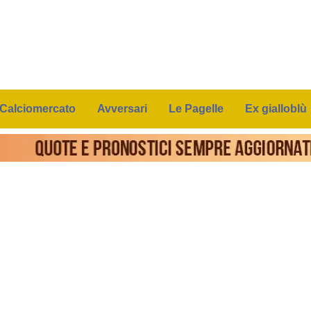
Calciomercato
Avversari
Le Pagelle
Ex gialloblù