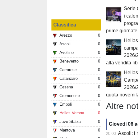
Serie 
i cale
progr
Classifica
prime giornate
Arezzo
0
Hellas
Ascoli
0
campa
Avellino
0
2026/2
Benevento
0
alla vendita li
Carrarese
0
Hellas
Catanzaro
0
Campa
Cesena
0
2026/
quota novemil
Cremonese
0
Altre not
Empoli
0
Hellas Verona
0
Juve Stabia
0
Giovedì 06 
Mantova
0
Ascoli: i
20:00