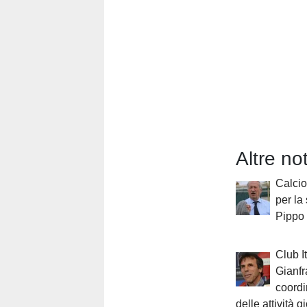
Altre no
Calcio 
per la
Pippo
Club It
Gianfr
coordi
delle attività g