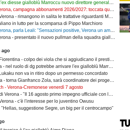
l'ex diesse gialloblù Marroccu nuovo direttore generale della Reggina
rona, campagna abbonamenti 2026/2027: toccata quota 11mila
ona - rimangono in salita le trattative riguardanti Montipò e Segre
aliano in lutto per la scomparsa di Pippo Marchioro
, parla Leali: "Sensazioni positive, Verona un ambiente dove si può lavorare bene"
rona - presentato il nuovo pullman della squadra gialloblù
5 ago
ntina - colpo dei viola che si aggiudicano il prestito dal Real di Mastantuono
- nel ruolo di dg potrebbe arrivare l'ex gialloblù Marroccu
 Lukaku non va in ritiro dopo un permesso concordato
 torna Gianfranco Zola, sarà coordinatore dei progetti delle attività giovanili
ch - Verona-Cremonese venerdì 7 agosto
 Verona - "Il 16 agosto primo impegno ufficiale con la Coppa Italia"
erona - c'è l'interesse per lo juventino Owusu
- "Hellas, suggestione Segre, un big per il centrocampo"
ago