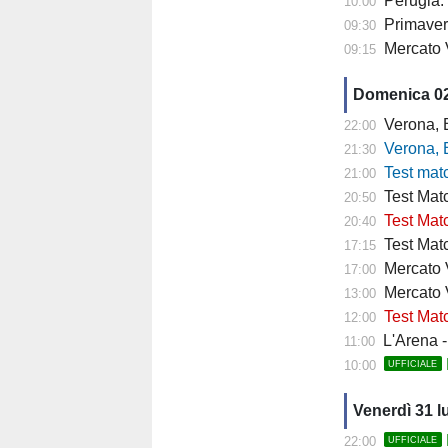
Perugia: 
10:00
Primaver
09:30
Mercato 
09:15
Domenica 0
Verona, Baroni
22:00
Verona, Baroni
21:30
Test match Veron
21:00
Test Matc
20:50
Test Matc
20:40
Test Matc
17:15
Mercato Ve
17:00
Mercato 
13:00
Test Matc
12:00
L'Arena - "
11:00
10:00
UFFICIALE
Venerdì 31 l
22:00
UFFICIALE