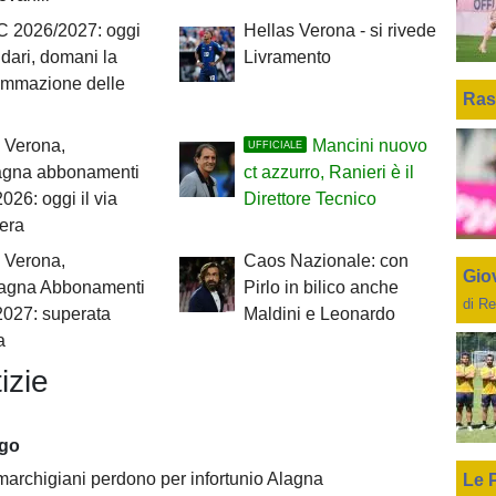
C 2026/2027: oggi
Hellas Verona - si rivede
ndari, domani la
Livramento
ammazione delle
Ras
 Verona,
Mancini nuovo
UFFICIALE
gna abbonamenti
ct azzurro, Ranieri è il
026: oggi il via
Direttore Tecnico
bera
 Verona,
Caos Nazionale: con
Giov
gna Abbonamenti
Pirlo in bilico anche
di Re
2027: superata
Maldini e Leonardo
a
izie
ago
 marchigiani perdono per infortunio Alagna
Le 