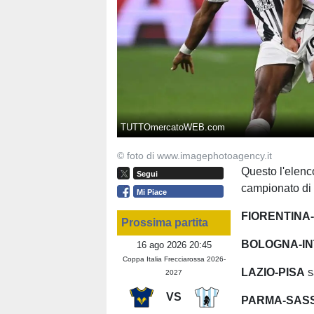
TUTTOmercatoWEB.com
© foto di www.imagephotoagency.it
Questo l'elenco
Segui
campionato di 
Mi Piace
FIORENTINA
Prossima partita
BOLOGNA-I
16 ago 2026 20:45
Coppa Italia Frecciarossa 2026-
LAZIO-PISA
s
2027
VS
PARMA-SAS