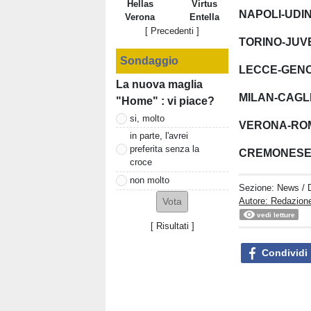
Hellas
Virtus
NAPOLI-UDI
Verona
Entella
[ Precedenti ]
TORINO-JU
Sondaggio
LECCE-GEN
La nuova maglia
MILAN-CAGL
"Home" : vi piace?
si, molto
VERONA-R
in parte, l'avrei
preferita senza la
CREMONESE
croce
non molto
Sezione:
News
/ 
Autore: Redazione
vedi letture
[
Risultati
]
Condividi