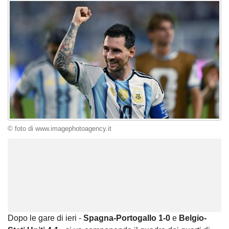
© foto di www.imagephotoagency.it
Unmute
Loaded
:
100.00%
Dopo le gare di ieri -
Spagna-Portogallo 1-0
e
Belgio-